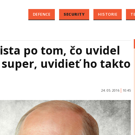
DEFENCE
SECURITY
HISTORIE
T
sta po tom, čo uvidel
 super, uvidieť ho takto
24. 05. 2016
10:45