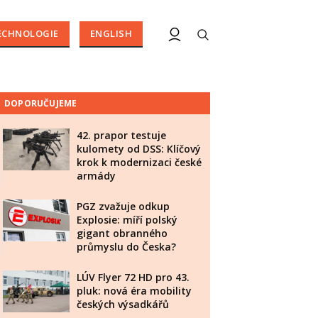
ECHNOLOGIE
ENGLISH
DOPORUČUJEME
42. prapor testuje
kulomety od DSS: Klíčový
krok k modernizaci české
armády
PGZ zvažuje odkup
Explosie: míří polský
gigant obranného
průmyslu do Česka?
LÚV Flyer 72 HD pro 43.
pluk: nová éra mobility
českých výsadkářů