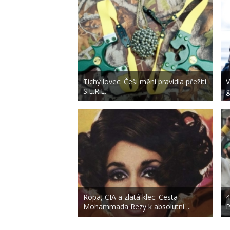
Tichý lovec: Češi mění pravidla přežití
V
S.E.R.E.
g
Ropa, CIA a zlatá klec: Cesta
4
Mohammada Rezy k absolutní ...
P