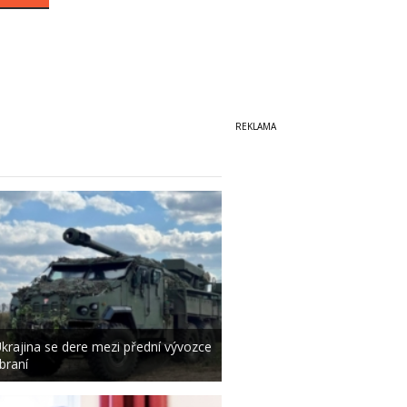
krajina se dere mezi přední vývozce
braní