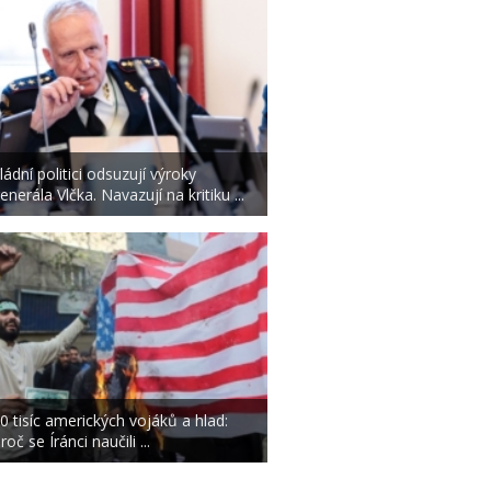
ládní politici odsuzují výroky
enerála Vlčka. Navazují na kritiku ...
0 tisíc amerických vojáků a hlad:
roč se Íránci naučili ...