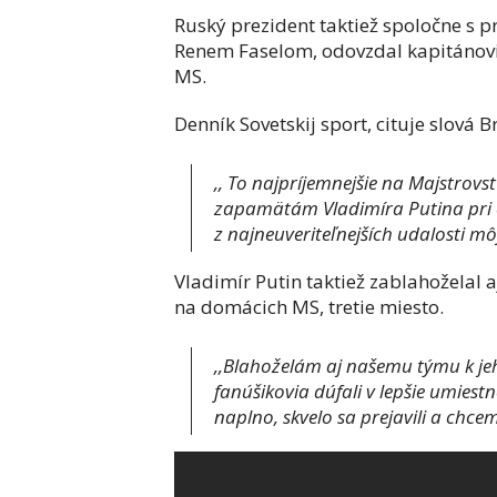
Ruský prezident taktiež spoločne s p
Renem Faselom, odovzdal kapitánovi
MS.
Denník Sovetskij sport, cituje slová
,, To najpríjemnejšie na Majstrovst
zapamätám Vladimíra Putina pri o
z najneuveriteľnejších udalosti môj
Vladimír Putin taktiež zablahoželal
na domácich MS, tretie miesto.
,,Blahoželám aj našemu týmu k j
fanúšikovia dúfali v lepšie umiestne
naplno, skvelo sa prejavili a chce