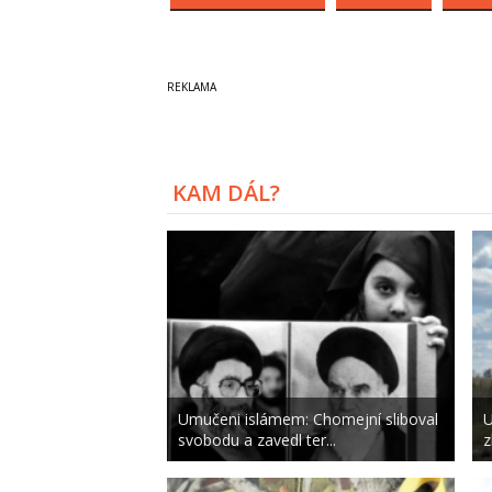
KAM DÁL?
Umučeni islámem: Chomejní sliboval
U
svobodu a zavedl ter...
z