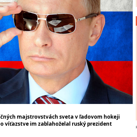
ročných majstrovstvách sveta v ľadovom hokeji
o víťazstve im zablahoželal ruský prezident