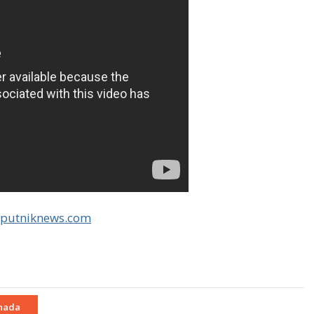
sputniknews.com
nada