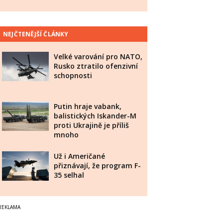
NEJČTENĚJŠÍ ČLÁNKY
Velké varování pro NATO,
Rusko ztratilo ofenzivní
schopnosti
Putin hraje vabank,
balistických Iskander-M
proti Ukrajině je příliš
mnoho
Už i Američané
přiznávají, že program F-
35 selhal