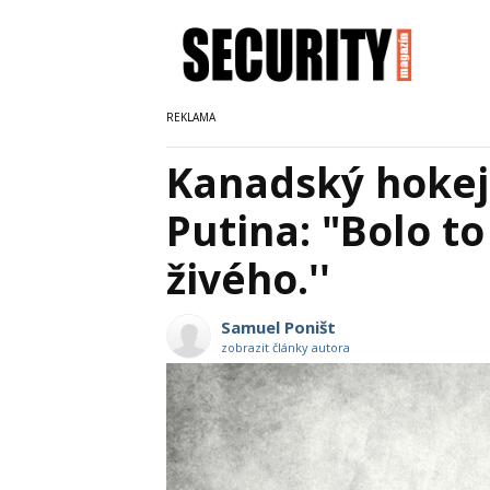
Kanadský hokeji
Putina: "Bolo to
živého.''
Samuel Poništ
zobrazit články autora