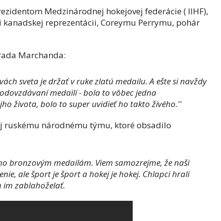
rezidentom Medzinárodnej hokejovej federácie ( IIHF),
 kanadskej reprezentácii, Coreymu Perrymu, pohár
 Brada Marchanda:
vách sveta je držať v ruke zlatú medailu. A ešte si navždy
dovzdávaní medailí - bola to vôbec jedna
ho života, bolo to super uvidieť ho takto živého.''
 aj ruskému národnému týmu, ktoré obsadilo
eho bronzovým medailám. Viem samozrejme, že naši
nie, ale šport je šport a hokej je hokej. Chlapci hrali
m im zablahoželať.