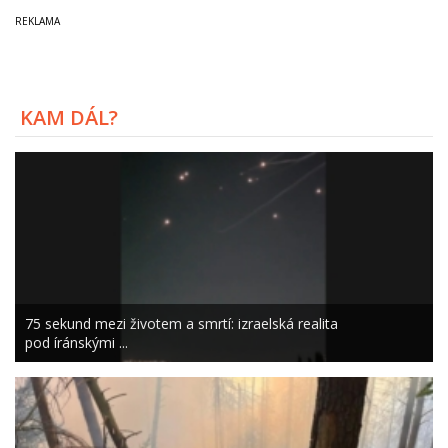
KAM DÁL?
75 sekund mezi životem a smrtí: izraelská realita
pod íránskými ...