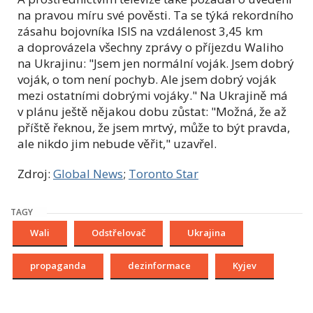
na pravou míru své pověsti. Ta se týká rekordního
zásahu bojovníka ISIS na vzdálenost 3,45 km
a doprovázela všechny zprávy o příjezdu Waliho
na Ukrajinu: "Jsem jen normální voják. Jsem dobrý
voják, o tom není pochyb. Ale jsem dobrý voják
mezi ostatními dobrými vojáky." Na Ukrajině má
v plánu ještě nějakou dobu zůstat: "Možná, že až
příště řeknou, že jsem mrtvý, může to být pravda,
ale nikdo jim nebude věřit," uzavřel.
Zdroj:
Global News
;
Toronto Star
TAGY
Wali
Odstřelovač
Ukrajina
propaganda
dezinformace
Kyjev