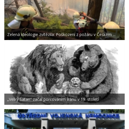
Zelená ideologie zvítězila: Poškození z požáru v Českém ...
„Velký Satan“ začal porcováním Íránu v 19. století