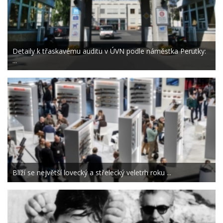
Detaily k třaskavému auditu v ÚVN podle náměstka Perutky:
...
Blíží se největší lovecký a střelecký veletrh roku ...