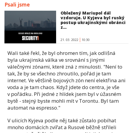
Psali jsme
Obležený Mariupol dál
vzdoruje. U Kyjeva byl ruský
postup ukrajinskými obránci
z...
21. 03. 2022
10:30
Wali také řekl, že byl ohromen tím, jak odlišná
byla ukrajinská válka ve srovnání s jinými
válečnými zónami, které zná z minulosti. "Není to
tak, že by se všechno zhroutilo, pořád je tam
internet. Ve většině bojových zón není elektřina ani
voda a je tam chaos. Když jdete do centra, je vše
v pořádku. Při jedné z hlídek jsem byl v úžasném
bytě - stejný byste mohli mít v Torontu. Byl tam
automat na espresso."
V ulicích Kyjeva podle něj také zůstalo pobíhat
mnoho domácích zvířat a Rusové běžně stříleli