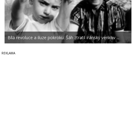
Bílá revoluce a iluze pokroku: Šáh ztratil íránský venkov ...