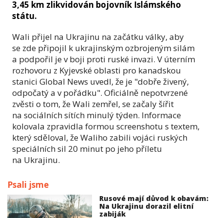
3,45 km zlikvidován bojovník Islámského
státu.
Wali přijel na Ukrajinu na začátku války, aby
se zde připojil k ukrajinským ozbrojeným silám
a podpořil je v boji proti ruské invazi. V úterním
rozhovoru z Kyjevské oblasti pro kanadskou
stanici Global News uvedl, že je "dobře živený,
odpočatý a v pořádku". Oficiálně nepotvrzené
zvěsti o tom, že Wali zemřel, se začaly šířit
na sociálních sítích minulý týden. Informace
kolovala zpravidla formou screenshotu s textem,
který sděloval, že Waliho zabili vojáci ruských
speciálních sil 20 minut po jeho příletu
na Ukrajinu.
Psali jsme
Rusové mají důvod k obavám:
Na Ukrajinu dorazil elitní
zabiják