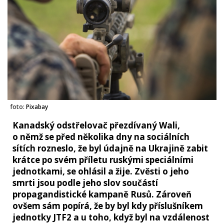
foto:
Pixabay
Kanadský odstřelovač přezdívaný Wali,
o němž se před několika dny na sociálních
sítích rozneslo, že byl údajně na Ukrajině zabit
krátce po svém příletu ruskými speciálními
jednotkami, se ohlásil a žije. Zvěsti o jeho
smrti jsou podle jeho slov součástí
propagandistické kampaně Rusů. Zároveň
ovšem sám popírá, že by byl kdy příslušníkem
jednotky JTF2 a u toho, když byl na vzdálenost