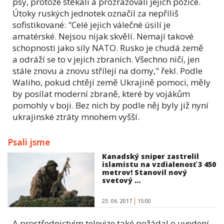
psy, protože štěkali a prozrazovali jejich pozice.
Útoky ruských jednotek označil za nepříliš
sofistikované: "Celé jejich válečné úsilí je
amatérské. Nejsou nijak skvělí. Nemají takové
schopnosti jako síly NATO. Rusko je chudá země
a odráží se to v jejich zbraních. Všechno ničí, jen
stále znovu a znovu střílejí na domy," řekl. Podle
Waliho, pokud chtějí země Ukrajině pomoci, měly
by posílat moderní zbraně, které by vojákům
pomohly v boji. Bez nich by podle něj byly již nyní
ukrajinské ztráty mnohem vyšší.
Psali jsme
Kanadský sniper zastrelil
islamistu na vzdialenosť 3 450
metrov! Stanovil nový
svetový ...
23. 06. 2017
15:00
A prostřednictvím televize také požádal o uvedení