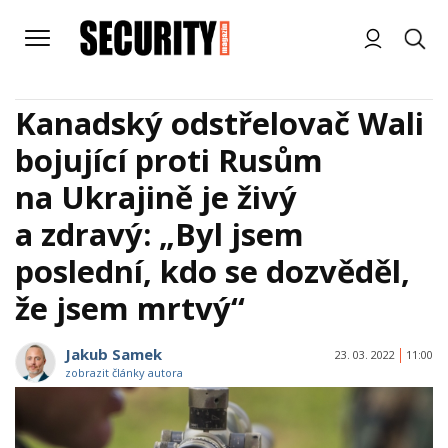
Kanadský odstřelovač Wali
bojující proti Rusům
na Ukrajině je živý
a zdravý: „Byl jsem
poslední, kdo se dozvěděl,
že jsem mrtvý“
Jakub Samek
23. 03. 2022
11:00
zobrazit články autora