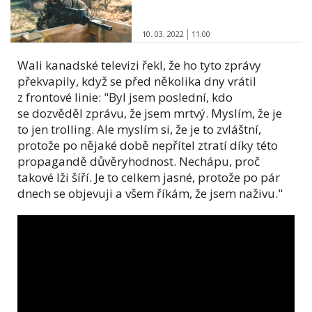
10. 03. 2022
11:00
Wali kanadské televizi řekl, že ho tyto zprávy
překvapily, když se před několika dny vrátil
z frontové linie: "Byl jsem poslední, kdo
se dozvěděl zprávu, že jsem mrtvý. Myslím, že je
to jen trolling. Ale myslím si, že je to zvláštní,
protože po nějaké době nepřítel ztratí díky této
propagandě důvěryhodnost. Nechápu, proč
takové lži šíří. Je to celkem jasné, protože po pár
dnech se objevuji a všem říkám, že jsem naživu."