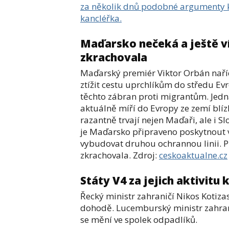
za několik dnů podobné argumenty k
kancléřka.
Maďarsko nečeká a ještě ví
zkrachovala
Maďarský premiér Viktor Orbán naříd
ztížit cestu uprchlíkům do středu Ev
těchto zábran proti migrantům. Jedná 
aktuálně míří do Evropy ze zemí blíz
razantně trvají nejen Maďaři, ale i 
je Maďarsko připraveno poskytnout v
vybudovat druhou ochrannou linii. Pr
zkrachovala. Zdroj:
ceskoaktualne.cz
Státy V4 za jejich aktivitu
Řecký ministr zahraničí Nikos Kotiza
dohodě. Lucemburský ministr zahrani
se mění ve spolek odpadlíků.