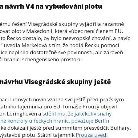
 návrh V4 na vybudování plotu
ému řešení Visegrádské skupiny vyjádřila razantně
vat plot v Makedonii, která vůbec není členem EU,
y to Řecko dostalo, by bylo neevropské chování, a navíc
,“ uvedla Merkelová s tím, že hodlá Řecku pomoci
 sice neplnila dostatečně své povinnosti, ale zároveň
jší hranici schengenského prostoru.
 návrhu Visegrádské skupiny ještě
ací Lidových novin vzal za své ještě před pražským
tátního tajemníka pro EU Tomáše Prouzy objevil
von Loringhoven a
sdělil mu, že jakékoliv snahy
ané kontroly u řeckých hranic, považuje Berlín
ké dokázali ještě před summitem přesvědčit Bulhary,
výstavbě plotu.
Státní tajemník
Prouza uvedl