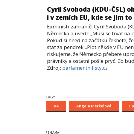
Cyril Svoboda (KDU-ČSL) o
i v zemích EU, kde se jim to 
Exministr zahraničí Cyril Svoboda (
Německa a uvedl:
„Musí se trvat na p
Pokud si hned na začátku řeknete, že
stát za pendrek...
Plot někde v EU nen
riskujeme, že Německo přebere uprchlík
právníky a ostatní pošle pryč. Co bud
Zdroj:
parlamentnilisty.cz
TAGY
V4
Angela Merkelová
up