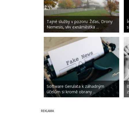
Tajné služby v pozoru: Žďas, Drony
Í
Nemesis, vliv exnáměstka ...
s
Software Gerulata k záhadným
B
účelům si kromě obrany ...
z