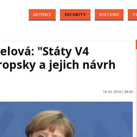
DEFENCE
SECURITY
HISTORIE
T
lová: "Státy V4
ropsky a jejich návrh
16. 02. 2016
08:45