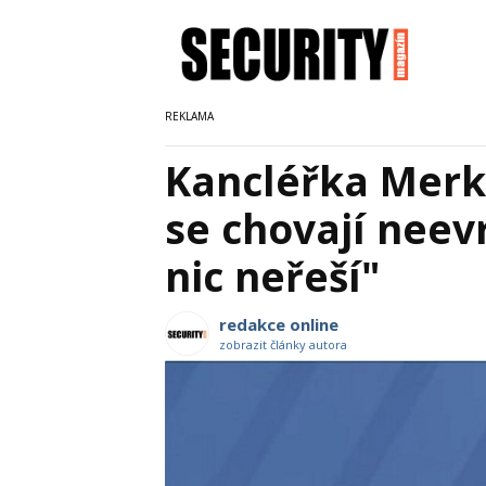
Kancléřka Merke
se chovají neev
nic neřeší"
redakce online
zobrazit články autora