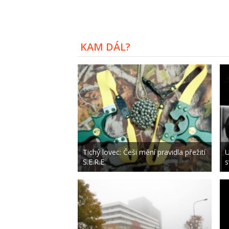
KAM DÁL?
Tichý lovec: Češi mění pravidla přežití
U
S.E.R.E.
s