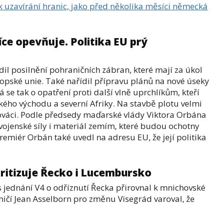
 uzavírání hranic, jako před několika měsíci německá
ce opevňuje. Politika EU prý
il posilnění pohraničních zábran, které mají za úkol
ropské unie. Také nařídil přípravu plánů na nové úseky
se tak o opatření proti další vlně uprchlíkům, kteří
kého východu a severní Afriky. Na stavbě plotu velmi
Slováci. Podle předsedy maďarské vlády Viktora Orbána
ojenské síly i materiál zemím, které budou ochotny
emiér Orbán také uvedl na adresu EU, že její politika
 kritizuje Řecko i Lucembursko
s jednání V4 o odříznutí Řecka přirovnal k mnichovské
čí Jean Asselborn pro změnu Visegrád varoval, že