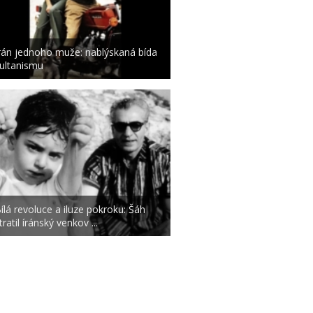
rán jednoho muže: nablýskaná bída
ultanismu
ílá revoluce a iluze pokroku: Šáh
tratil íránský venkov ...