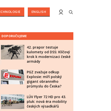
ECHNOLOGIE
ENGLISH
DOPORUČUJEME
42. prapor testuje
kulomety od DSS: Klíčový
krok k modernizaci české
armády
PGZ zvažuje odkup
Explosie: míří polský
gigant obranného
průmyslu do Česka?
LÚV Flyer 72 HD pro 43.
pluk: nová éra mobility
českých výsadkářů