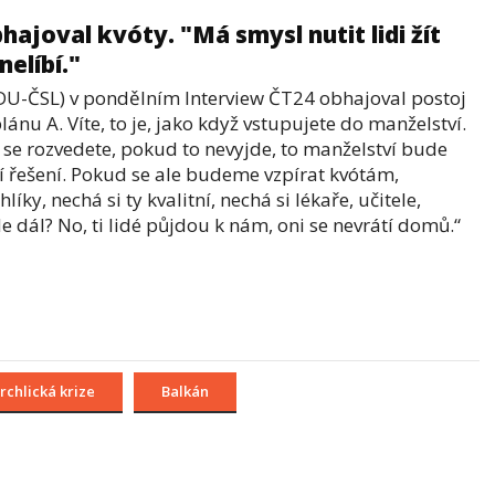
bhajoval kvóty. "M
á smysl nutit lidi žít
nelíbí."
KDU-ČSL) v pondělním Interview ČT24 obhajoval postoj
lánu A. Víte, to je, jako když vstupujete do manželství.
 se rozvedete, pokud to nevyjde, to manželství bude
í řešení.
Pokud se ale budeme vzpírat kvótám,
y, nechá si ty kvalitní, nechá si lékaře, učitele,
e dál? No, ti lidé půjdou k nám, oni se nevrátí domů.“
rchlická krize
Balkán