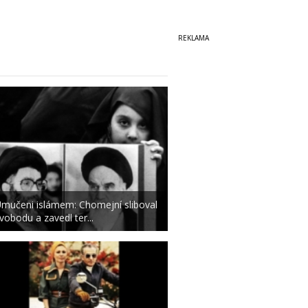
mučeni islámem: Chomejní sliboval
vobodu a zavedl ter...