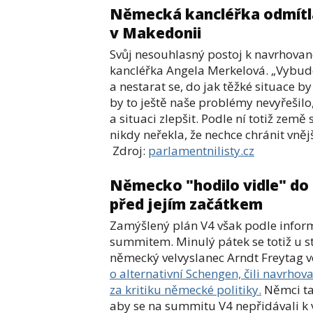
Německá kancléřka odmítla
v Makedonii
Svůj nesouhlasný postoj k navrhovan
kancléřka Angela Merkelová. „Vybudo
a nestarat se, do jak těžké situace b
by to ještě naše problémy nevyřešilo
a situaci zlepšit. Podle ní totiž země
nikdy neřekla, že nechce chránit vně
Zdroj:
parlamentnilisty.cz
Německo "hodilo vidle" do
před jejím začátkem
Zamýšlený plán V4 však podle inform
summitem. Minulý pátek se totiž u s
německý velvyslanec Arndt Freytag 
o alternativní Schengen, čili navrhov
za kritiku německé politiky.
Němci ta
aby se na summitu V4 nepřidávali k 