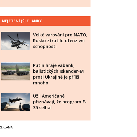
NEJČTENĚJŠÍ ČLÁNKY
Velké varování pro NATO,
Rusko ztratilo ofenzivní
schopnosti
Putin hraje vabank,
balistických Iskander-M
proti Ukrajině je příliš
mnoho
Už i Američané
přiznávají, že program F-
35 selhal