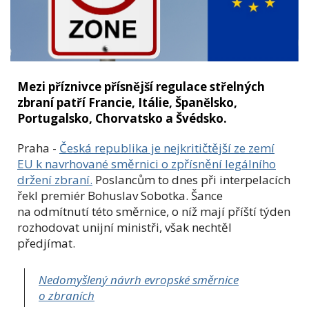
Mezi příznivce přísnější regulace střelných
zbraní patří Francie, Itálie, Španělsko,
Portugalsko, Chorvatsko a Švédsko.
Praha -
Česká republika je nejkritičtější ze zemí
EU k navrhované směrnici o zpřísnění legálního
držení zbraní.
Poslancům to dnes při interpelacích
řekl premiér Bohuslav Sobotka. Šance
na odmítnutí této směrnice, o níž mají příští týden
rozhodovat unijní ministři, však nechtěl
předjímat.
Nedomyšlený návrh evropské směrnice
o zbraních