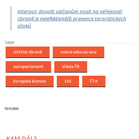
Interpol: dovolit občanům nosit na veřejnosti
zbraně je nejefektivnější prevence teroristických
útoků
TAGY
střelné zbraně
nutná sebeobrana
europarlament
Vláda ČR
Evropská komise
LEX
ČTK
KAM DÁL?