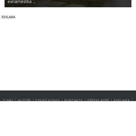
exnáměstka ...
|
|
|
|
|
|
O NÁS
AUTOŘI
ETICKÝ KODEX
KONTAKTY
PŘEDPLATNÉ
REKLAMA
GDPR
NASTAVENÍ SOUKROMÍ
Copyright © 2014-2026
SecurityMagazin.cz