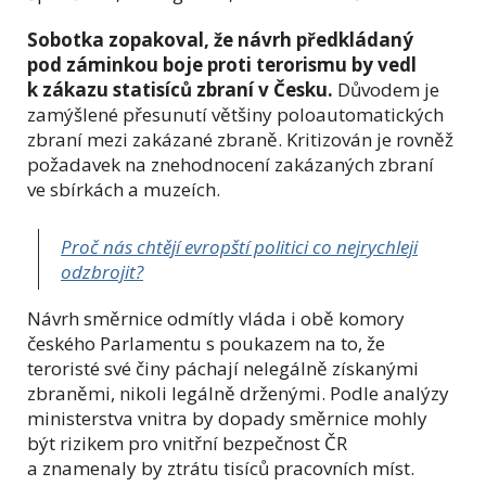
Sobotka zopakoval, že návrh předkládaný
pod záminkou boje proti terorismu by vedl
k zákazu statisíců zbraní v Česku.
Důvodem je
zamýšlené přesunutí většiny poloautomatických
zbraní mezi zakázané zbraně. Kritizován je rovněž
požadavek na znehodnocení zakázaných zbraní
ve sbírkách a muzeích.
Proč nás chtějí evropští politici co nejrychleji
odzbrojit?
Návrh směrnice odmítly vláda i obě komory
českého Parlamentu s poukazem na to, že
teroristé své činy páchají nelegálně získanými
zbraněmi, nikoli legálně drženými. Podle analýzy
ministerstva vnitra by dopady směrnice mohly
být rizikem pro vnitřní bezpečnost ČR
a znamenaly by ztrátu tisíců pracovních míst.