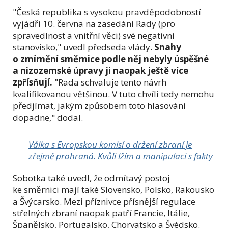
"Česká republika s vysokou pravděpodobností
vyjádří 10. června na zasedání Rady (pro
spravedlnost a vnitřní věci) své negativní
stanovisko," uvedl předseda vlády.
Snahy
o zmírnění směrnice podle něj nebyly úspěšné
a nizozemské úpravy ji naopak ještě více
zpřísňují.
"Rada schvaluje tento návrh
kvalifikovanou většinou. V tuto chvíli tedy nemohu
předjímat, jakým způsobem toto hlasování
dopadne," dodal.
Válka s Evropskou komisí o držení zbraní je
zřejmě prohraná. Kvůli lžím a manipulaci s fakty
Sobotka také uvedl, že odmítavý postoj
ke směrnici mají také Slovensko, Polsko, Rakousko
a Švýcarsko. Mezi příznivce přísnější regulace
střelných zbraní naopak patří Francie, Itálie,
Španělsko, Portugalsko, Chorvatsko a Švédsko.