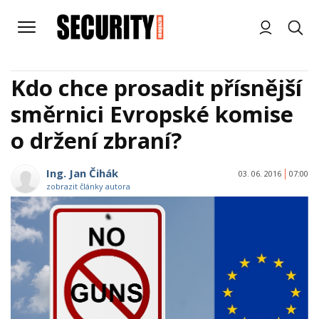
Kdo chce prosadit přísnější
směrnici Evropské komise
o držení zbraní?
Ing. Jan Čihák
03. 06. 2016
07:00
zobrazit články autora