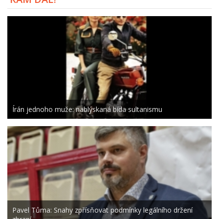
Írán jednoho muže: nablýskaná bída sultanismu
Pavel Tůma: Snahy zpřísňovat podmínky legálního držení