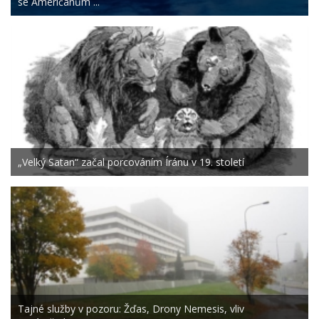
se Američanům ...
„Velký Satan“ začal porcováním Íránu v 19. století
Tajné služby v pozoru: Žďas, Drony Nemesis, vliv