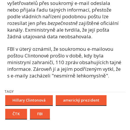
vyšetřovatelů přes soukromý e-mail odeslala
nebo přijala řadu tajných informací, přestože
podle vládních nařízení podobnou poštu lze
rozesílat jen přes
bezpečnostně
zajištěné oficiální
kanály. Exministryně ale tvrdila, že její pošta
žádná utajovaná data neobsahovala.
FBI v úterý oznámil, že soukromou e-mailovou
poštou Clintonové prošlo v době, kdy byla
ministryní zahraničí, 110 zpráv obsahujících tajné
informace. Zároveň jí a jejím podřízeným vytkl, že
s e-maily zacházeli "nesmírně lehkomyslně".
TAGY
Hillary Clintonová
americký prezident
ČTK
FBI