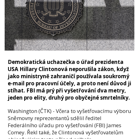
Demokratická uchazečka o úřad prezidenta
USA Hillary Clintonová neporušila zákon, když
jako ministryně zahraničí používala soukromý
e-mail pro pracovní účely, a proto není důvod ji
stíhat. FBI má prý při vyšetřování dva metry,
jeden pro elity, druhý pro obyčejné smrtelníky.
Washington (ČTK) - Včera to vyšetřovacímu výboru
Sněmovny reprezentantů sdělil ředitel
Federálního úřadu pro vyšetřování (FBI) James
Comey. Řekl také, že Clintonová vyšetřovatelům