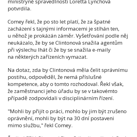
ministryně spravedlnosti Loretta Lynchová
potvrdila.
Comey řekl, že po sto let platí, že za špatné
zacházení s tajnými informacemi je stíhán ten,
u něhož je prokázán záměr. Vyšetřování podle něj
neukázalo, že by se Clintonová snažila agentům
při výslechu lhát či že by se snažila e-maily
na některých zařízeních vymazat.
Na dotaz, zda by Clintonová měla čelit správnímu
postihu, odpověděl, že nemá příslušné
kompetence, aby o tomto rozhodoval. Řekl však,
že zaměstnanci jeho úřadu by se v takovémto
případě zodpovídali v disciplinárním řízení.
"Mohli by přijít o práci, mohlo by jim být zrušeno
oprávnění, mohli by být na 30 dní postaveni
mimo službu," řekl Comey.