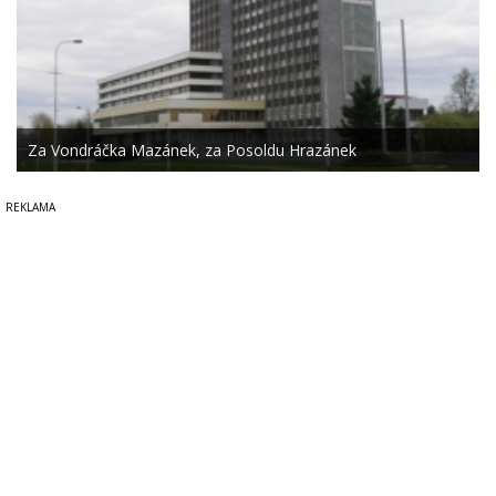
Za Vondráčka Mazánek, za Posoldu Hrazánek