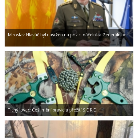
Miroslav Hlaváč byl navržen na pozici náčelníka Generálního
...
Tichý lovec: Češi mění pravidla přežití S.E.R.E.