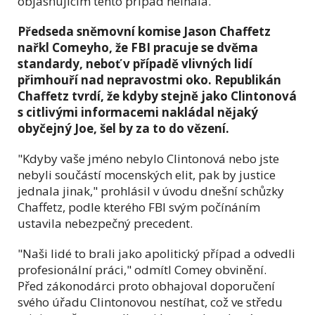
objasňujícím tento případ nelhala.
Předseda sněmovní komise Jason Chaffetz
nařkl Comeyho, že FBI pracuje se dvěma
standardy, neboť v případě vlivných lidí
přimhouří nad nepravostmi oko. Republikán
Chaffetz tvrdí, že kdyby stejně jako Clintonová
s citlivými informacemi nakládal nějaký
obyčejný Joe, šel by za to do vězení.
"Kdyby vaše jméno nebylo Clintonová nebo jste
nebyli součástí mocenských elit, pak by justice
jednala jinak," prohlásil v úvodu dnešní schůzky
Chaffetz, podle kterého FBI svým počínáním
ustavila nebezpečný precedent.
"Naši lidé to brali jako apolitický případ a odvedli
profesionální práci," odmítl Comey obvinění.
Před zákonodárci proto obhajoval doporučení
svého úřadu Clintonovou nestíhat, což ve středu