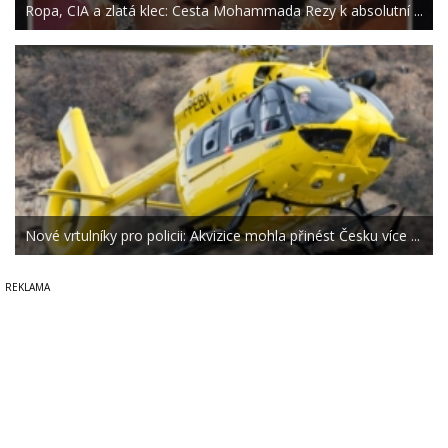
Ropa, CIA a zlatá klec: Cesta Mohammada Rezy k absolutní ...
Nové vrtulníky pro policii: Akvizice mohla přinést Česku více ...