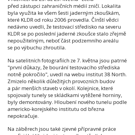
před zástupci zahraničních médií zničí. Lokalita
byla využita ke všem šesti jaderným zkouškám,
které KLDR od roku 2006 provedla. Čínští vědci
nedávno uvedli, že testovací středisko na severu
KLDR se po poslední jaderné zkoušce stalo zřejmě
nepoužitelným, neboť část podzemního areálu
se po výbuchu zhroutila.
Na satelitních fotografiích ze 7. května jsou patrné
"první důkazy, že bourání testovacího střediska
notně pokročilo", uvedl na webu institut 38 North.
Zmizelo několik důležitých provozních budov
a pár menších staveb v okolí. Kolejnice, které
spojovaly tunely se skládkami vytěžené horniny,
byly demontovány. Hloubení nového tunelu podle
americko-korejského institutu od března
nepokračuje.
Na záběrech jsou také zjevné přípravné práce