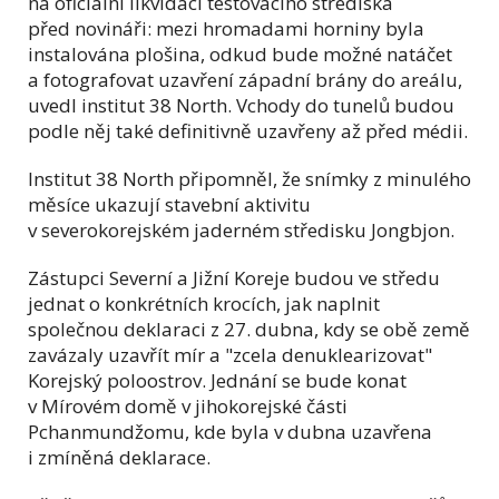
na oficiální likvidaci testovacího střediska
před novináři: mezi hromadami horniny byla
instalována plošina, odkud bude možné natáčet
a fotografovat uzavření západní brány do areálu,
uvedl institut 38 North. Vchody do tunelů budou
podle něj také definitivně uzavřeny až před médii.
Institut 38 North připomněl, že snímky z minulého
měsíce ukazují stavební aktivitu
v severokorejském jaderném středisku Jongbjon.
Zástupci Severní a Jižní Koreje budou ve středu
jednat o konkrétních krocích, jak naplnit
společnou deklaraci z 27. dubna, kdy se obě země
zavázaly uzavřít mír a "zcela denuklearizovat"
Korejský poloostrov. Jednání se bude konat
v Mírovém domě v jihokorejské části
Pchanmundžomu, kde byla v dubna uzavřena
i zmíněná deklarace.