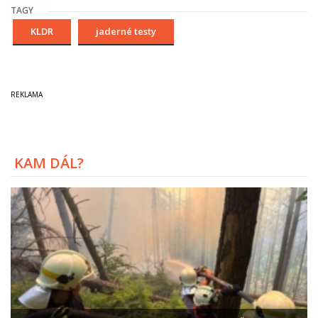
TAGY
KLDR
jaderné testy
KAM DÁL?