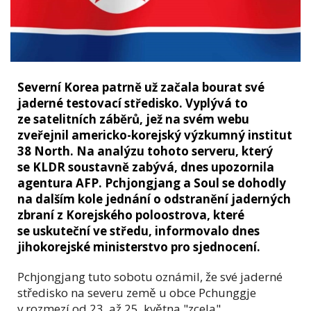
Severní Korea patrně už začala bourat své
jaderné testovací středisko. Vyplývá to
ze satelitních záběrů, jež na svém webu
zveřejnil americko-korejský výzkumný institut
38 North. Na analýzu tohoto serveru, který
se KLDR soustavně zabývá, dnes upozornila
agentura AFP. Pchjongjang a Soul se dohodly
na dalším kole jednání o odstranění jaderných
zbraní z Korejského poloostrova, které
se uskuteční ve středu, informovalo dnes
jihokorejské ministerstvo pro sjednocení.
Pchjongjang tuto sobotu oznámil, že své jaderné
středisko na severu země u obce Pchunggje
v rozmezí od 23. až 25. května "zcela"