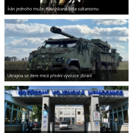
Írán jednoho muže: nablýskaná bída sultanismu
Ukrajina se dere mezi přední vývozce zbraní