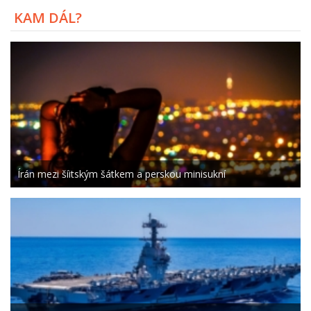
KAM DÁL?
Írán mezi šíitským šátkem a perskou minisukní