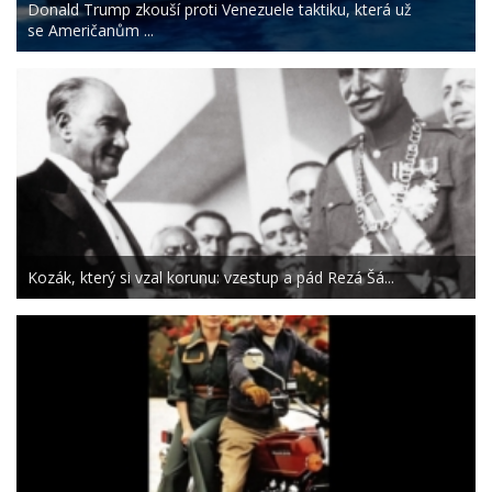
Donald Trump zkouší proti Venezuele taktiku, která už
se Američanům ...
Kozák, který si vzal korunu: vzestup a pád Rezá Šá...