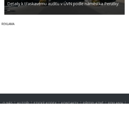
Detaily k třaskavému auditu v ÚVN podle náměstka Perutky:
...
|
|
|
|
|
|
O NÁS
AUTOŘI
ETICKÝ KODEX
KONTAKTY
PŘEDPLATNÉ
REKLAMA
GDPR
NASTAVENÍ SOUKROMÍ
Copyright © 2014-2026
SecurityMagazin.cz