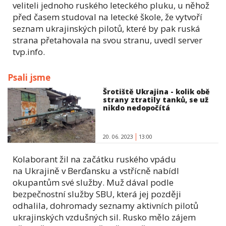
veliteli jednoho ruského leteckého pluku, u něhož
před časem studoval na letecké škole, že vytvoří
seznam ukrajinských pilotů, které by pak ruská
strana přetahovala na svou stranu, uvedl server
tvp.info.
Psali jsme
Šrotiště Ukrajina - kolik obě
strany ztratily tanků, se už
nikdo nedopočítá
20. 06. 2023
13:00
Kolaborant žil na začátku ruského vpádu
na Ukrajině v Berďansku a vstřícně nabídl
okupantům své služby. Muž dával podle
bezpečnostní služby SBU, která jej později
odhalila, dohromady seznamy aktivních pilotů
ukrajinských vzdušných sil. Rusko mělo zájem