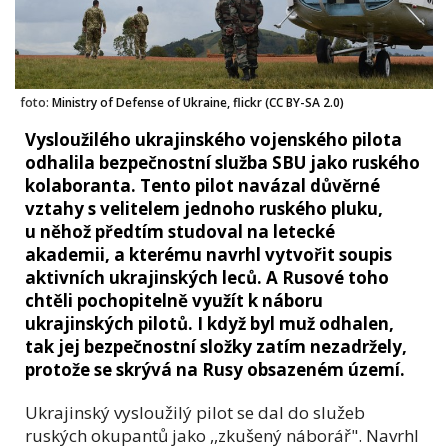
foto:
Ministry of Defense of Ukraine, flickr (CC BY-SA 2.0)
Vysloužilého ukrajinského vojenského pilota
odhalila bezpečnostní služba SBU jako ruského
kolaboranta. Tento pilot navázal důvěrné
vztahy s velitelem jednoho ruského pluku,
u něhož předtím studoval na letecké
akademii, a kterému navrhl vytvořit soupis
aktivních ukrajinských leců. A Rusové toho
chtěli pochopitelně využít k náboru
ukrajinských pilotů. I když byl muž odhalen,
tak jej bezpečnostní složky zatím nezadržely,
protože se skrývá na Rusy obsazeném území.
Ukrajinský vysloužilý pilot se dal do služeb
ruských okupantů jako ,,zkušený náborář". Navrhl