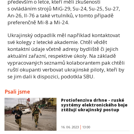
především o letce, kteří měli zkušenosti
s ovládáním strojů MiG-29, Su-24, Su-25, Su-27,
An-26, Il-76 a také vrtulníků, v tomto případě
preferenčně Mi-8 a Mi-24.
Ukrajinský odpadlík měl například kontaktovat
své kolegy z letecké akademie. Chtěl vědět
kontaktní údaje včetně adresy bydliště či jejich
aktuální zařazní, respektive úkoly. Na základě
vypracovaných seznamů kolaborantem pak chtěli
ruští okupanti verbovat ukrajinské piloty, kteří by
se jim dali k dispozici, podotkla SBU.
Psali jsme
Protiofenziva drhne - ruské
systémy elektronického boje
ztěžují ukrajinský postup
16. 06. 2023
13:00