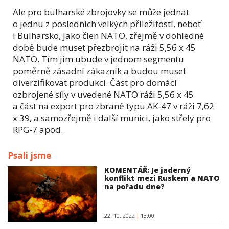
Ale pro bulharské zbrojovky se může jednat
o jednu z posledních velkých příležitostí, neboť
i Bulharsko, jako člen NATO, zřejmě v dohledné
době bude muset přezbrojit na ráži 5,56 x 45
NATO. Tím jim ubude v jednom segmentu
poměrně zásadní zákazník a budou muset
diverzifikovat produkci. Část pro domácí
ozbrojené síly v uvedené NATO ráži 5,56 x 45
a část na export pro zbraně typu AK-47 v ráži 7,62
x 39, a samozřejmě i další munici, jako střely pro
RPG-7 apod.
Psali jsme
KOMENTÁŘ: Je jaderný
konflikt mezi Ruskem a NATO
na pořadu dne?
22. 10. 2022
13:00