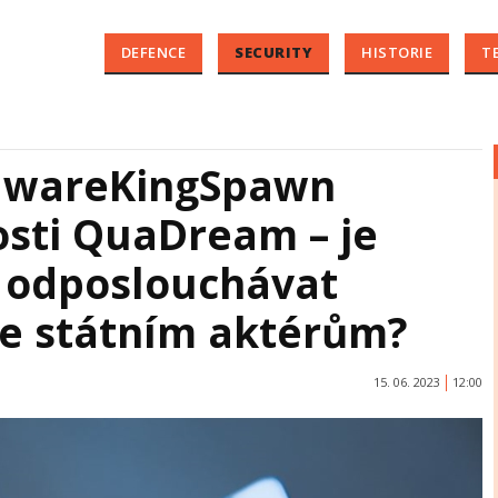
DEFENCE
SECURITY
HISTORIE
T
lwareKingSpawn
osti QuaDream – je
t odposlouchávat
e státním aktérům?
15. 06. 2023
12:00