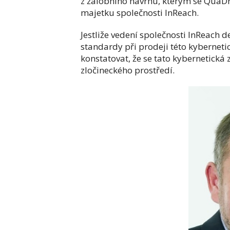
z žalobního návrhu, kterým se Qua
majetku společnosti InReach.
Jestliže vedení společnosti InReach de
standardy při prodeji této kyberneti
konstatovat, že se tato kybernetická
zločineckého prostředí.