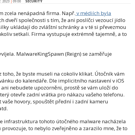
2. 2023
09:00
SECURITY
m zcela nenápadná firma. Např.
v médiích byla
 dveří společnosti s tím, že ani poslíčci vezoucí jídlo
lky ukládají do zvláštní schránky a v té si převezmou
mkoliv setkali. Firma vystupuje extrémně tajemně, a to
vyvíjela. MalwareKingSpawn (Reign) se zaměřuje
 toho, že byste museli na cokoliv klikat. Útočník vám
zvánku do kalendáře. Dle implicitního nastavení v iOS
 ani nebudete upozorněni, prostě se vám uloží do
erý otevře zadní vrátka pro nákazu vašeho telefonu.
 vaše hovory, spouštět přední i zadní kameru
atd.
 se infrastruktura tohoto útočného malware nacházela
 provozuje, to nebylo zveřejněno a zarazilo mne, že to