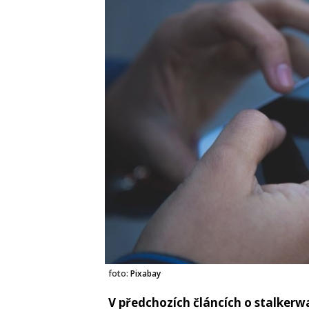
foto:
Pixabay
V předchozích článcích o stalkerw