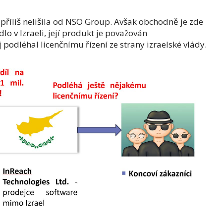
říliš nelišila od NSO Group. Avšak obchodně je zde
o v Izraeli, její produkt je považován
 podléhal licenčnímu řízení ze strany izraelské vlády.