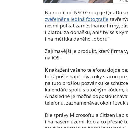
15. 0
Na rozdíl od NSO Group je QuaDrea
zveřejněna jediná fotografie
zavřených
nesmí potkat zaměstnance firmy, zási
i platbu za donášku, aniž by se s ký
i na měřítka daného „oboru“.
Zajímavější je produkt, který firma 
na iOS.
K nakažení vašeho telefonu dojde bez
totiž pošle např. dva roky starou po
na tuto prošlou pozvánku ke schůzce
kalendáře spolu s útočným kódem, kt
A následně je možné odposlouchávat
telefonu, zaznamenávat okolní zvuk 
Dle zprávy Microsoftu a Citizen Lab
i na našem území. Kdo a co přesně tu