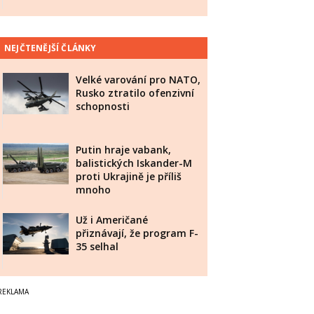
NEJČTENĚJŠÍ ČLÁNKY
Velké varování pro NATO,
Rusko ztratilo ofenzivní
schopnosti
Putin hraje vabank,
balistických Iskander-M
proti Ukrajině je příliš
mnoho
Už i Američané
přiznávají, že program F-
35 selhal