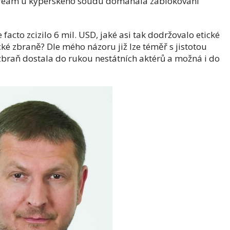
Dream u kyperského soudu domáhala zablokování
 facto zcizilo 6 mil. USD, jaké asi tak dodržovalo etické
cké zbraně? Dle mého názoru již lze téměř s jistotou
 zbraň dostala do rukou nestátních aktérů a možná i do