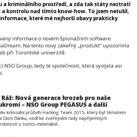
a kriminálního prostředí, a zda tak státy neztratí
a kontrolu nad tímto know-how. To jsem netušil,
informace, které mé nejhorší obavy prakticky
ovány informace o novém špionážním software
uaDream. Na tento nový zákeřný „produkt“ upozornila
ab při Torontské univerzitě.
 NSO Group, tedy té společnosti, která vyvíjela asi
s.
ří Ráž: Nová generace hrozeb pro naše
ukromí – NSO Group PEGASUS a další
oliv kolosální průšvih Hacking Team 2015, který byl tématem
í části článku, vedl ke zveřejnění řady nepříjemných
robností o tomto minimálně...