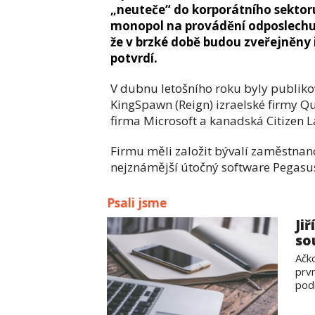
„neuteče“ do korporátního sektoru 
monopol na provádění odposlechu 
že v brzké době budou zveřejněny 
potvrdí.
V dubnu letošního roku byly publik
KingSpawn (Reign) izraelské firmy Q
firma Microsoft a kanadská Citizen L
Firmu měli založit bývalí zaměstnanci
nejznámější útočný software Pegasu
Psali jsme
Ji
so
Ačk
prvn
pod