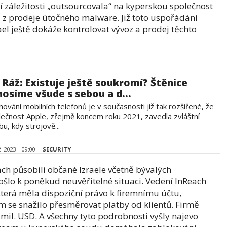
záležitosti „outsourcovala“ na kyperskou společnost
i z prodeje útočného malware. Již toto uspořádání
ael ještě dokáže kontrolovat vývoz a prodej těchto
ří Ráž: Existuje ještě soukromí? Štěnice
 nosíme všude s sebou a d...
ování mobilních telefonů je v současnosti již tak rozšířené, že
lečnost Apple, zřejmě koncem roku 2021, zavedla zvláštní
bu, kdy strojově...
2. 2023
09:00
SECURITY
ach působili občané Izraele včetně bývalých
ošlo k poněkud neuvěřitelné situaci. Vedení InReach
terá měla dispoziční právo k firemnímu účtu,
am se snažilo přesměrovat platby od klientů. Firmě
il. USD. A všechny tyto podrobnosti vyšly najevo