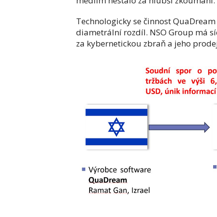
médiím nestálo za hlubší zkoumání.
Technologicky se činnost QuaDream p
diametrální rozdíl. NSO Group má sídl
za kybernetickou zbraň a jeho prodej