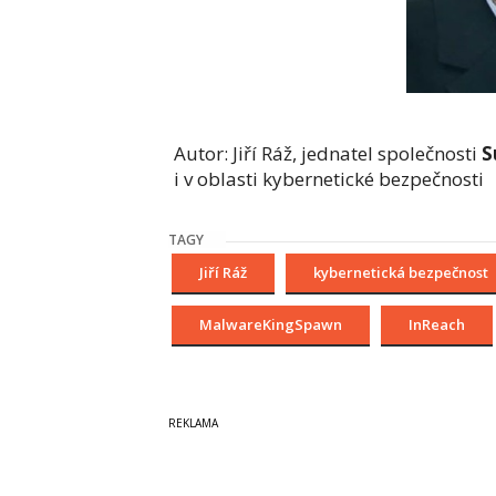
Autor: Jiří Ráž, jednatel společnosti
S
i v oblasti kybernetické bezpečnosti
TAGY
Jiří Ráž
kybernetická bezpečnost
MalwareKingSpawn
InReach