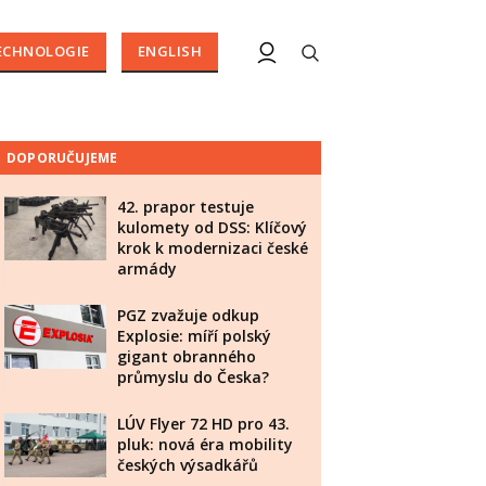
ECHNOLOGIE
ENGLISH
DOPORUČUJEME
42. prapor testuje
kulomety od DSS: Klíčový
krok k modernizaci české
armády
PGZ zvažuje odkup
Explosie: míří polský
gigant obranného
průmyslu do Česka?
LÚV Flyer 72 HD pro 43.
pluk: nová éra mobility
českých výsadkářů