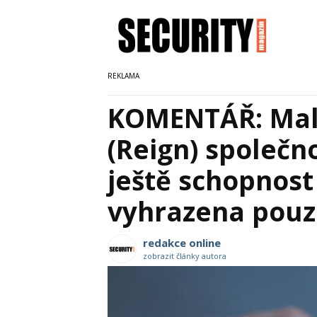
KOMENTÁŘ: Ma
(Reign) společn
ještě schopnos
vyhrazena pouz
redakce online
zobrazit články autora