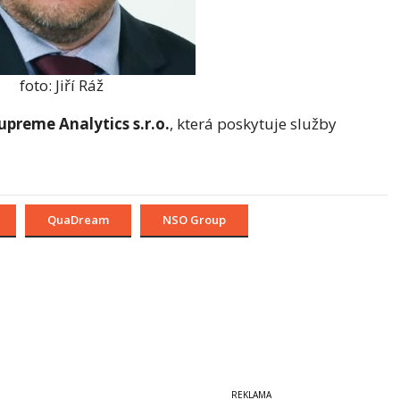
foto: Jiří Ráž
upreme Analytics s.r.o.
, která poskytuje služby
QuaDream
NSO Group