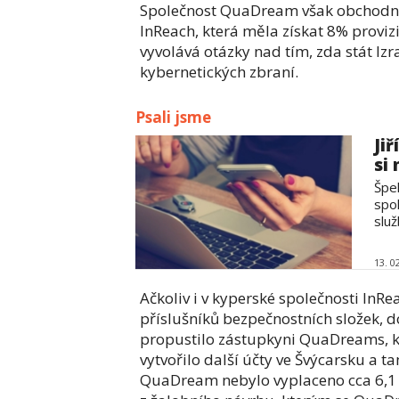
Společnost QuaDream však obchodní 
InReach, která měla získat 8% proviz
vyvolává otázky nad tím, zda stát Izr
kybernetických zbraní.
Psali jsme
Ji
si
Špeh
spo
služ
13. 0
Ačkoliv i v kyperské společnosti InRe
příslušníků bezpečnostních složek, d
propustilo zástupkyni QuaDreams, k
vytvořilo další účty ve Švýcarsku a t
QuaDream nebylo vyplaceno cca 6,1 m