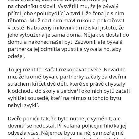
na chodníku oslovil. Vysvětlil mu, že je bývalý
přítel jeho spolubydlící a tvrdil, že žena je s ním
těhotná. Muž nad ním mávl rukou a pokračoval
v cestě. Nabuzený milovník tím získal jistotu, že
jeho vytoužená je sama doma. Nějak se dostal do
domu a nakonec našel byt. Zazvonil, ale bývalá
partnerka jej odmítla vpustit a vyzvala ho, aby
odešel.
To jej rozlítilo. Začal rozkopávat dveře. Nevadilo
mu, že kromě bývalé partnerky začaly za dveřmi
strachem křičet dvě děti, které se právě chystaly
k odchodu do školy a ze dveří okolních bytů začali
vyhlížet sousedé, kteří na rámus u tohoto bytu
nebyli zvyklí.
Dveře poničil tak, že bylo nutné je vyměnit, ale
dovnitř se nedostal. Přivolaná policejní hlídka jej
odvezla včas. Nájemce bytu na něj samozřejmě