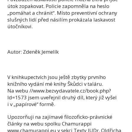
útok zopakovat. Policie zapomněla na heslo
„pomáhat a chránit“. Místo preventivní ochrany
slušných lidí před násilím prokázala laskavost
útočníkovi.
Autor: Zdeněk Jemelík
V knihkupectvích jsou ještě zbytky prvního
knižního vydání mé knihy Škůdci v taláru.
Na webu //www.bezvydavatele.cz/book.php?
Id=1573 jsem uveřejnil druhý díl, který již vyšel
i v „papírové“ formě.
Upozorňuji na zajímavé filozoficko-právnické
články na webu spolku Chamurappi
www.chamurappi.eu v sekci Texty JUDr. Oldřicha