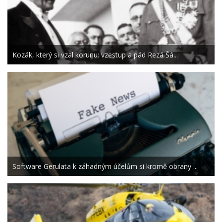
Kozák, který si vzal korunu: vzestup a pád Rezá Šá...
Software Gerulata k záhadným účelům si kromě obrany ...