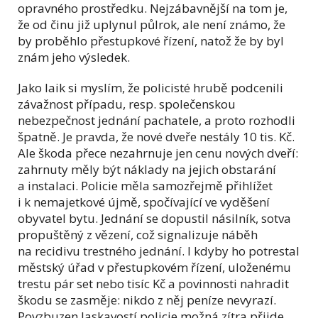
opravného prostředku. Nejzábavnější na tom je,
že od činu již uplynul půlrok, ale není známo, že
by proběhlo přestupkové řízení, natož že by byl
znám jeho výsledek.
Jako laik si myslím, že policisté hrubě podcenili
závažnost případu, resp. společenskou
nebezpečnost jednání pachatele, a proto rozhodli
špatně. Je pravda, že nové dveře nestály 10 tis. Kč.
Ale škoda přece nezahrnuje jen cenu nových dveří:
zahrnuty měly být náklady na jejich obstarání
a instalaci. Policie měla samozřejmě přihlížet
i k nemajetkové újmě, spočívající ve vyděšení
obyvatel bytu. Jednání se dopustil násilník, sotva
propuštěný z vězení, což signalizuje náběh
na recidivu trestného jednání. I kdyby ho potrestal
městský úřad v přestupkovém řízení, uloženému
trestu pár set nebo tisíc Kč a povinnosti nahradit
škodu se zasměje: nikdo z něj peníze nevyrazí.
Povzbuzen laskavostí policie možná zítra přijde