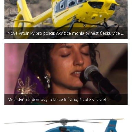
Nové vrtulníky pro policii: Akvizice mohla přinést Česku více ...
Mezi dvěma domovy: o lásce k Íránu, životě v Izraeli ...