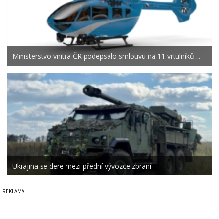
Ministerstvo vnitra ČR podepsalo smlouvu na 11 vrtulníků ...
Ukrajina se dere mezi přední vývozce zbraní