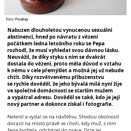
foto:
Pixabay
Nabuzen dlouholetou vynucenou sexuální
abstinencí, hned po návratu z vězení
počátkem ledna letošního roku se Pepa
rozhodl, že musí vyhledat svou dávnou lásku.
Neuvážil, že díky styku s ním se dvakrát
dostala do vězení, proto měla důvod o vztahu
k němu v cele přemýšlet a možná jej už nebude
chtít. Díky rozvětvenému příbuzenstvu
se rychle dověděl, že jeho bývalá milá nyní žije
ve společné domácnosti se starším mužem
a vypátral adresu. Dověděl se také, kdo je její
nový partner a dokonce získal i fotografie.
Nelenil a vydal se na návštěvu. Shodou okolností
dorazil na místo právě ve chvíli, kdy muž, s ním
žena bydlela, odcházel do práce. Drze jej