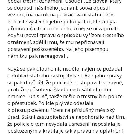
podal trestní oznámení. Usoudil, že člověk, který
se dopustil násilného jednání, sotva opustil
věznici, má nárok na pokračování státní péče.
Policisté vyslechli jeho spolubydlící, která byla
přímou účastnicí incidentu, o něj se nezajímali.
Když urgoval zprávu o způsobu vyřízení trestního
oznámení, sdělili mu, že mu nepřiznávají
postavení poškozeného. Na jeho písemnou
námitku pak nereagovali.
Když se pak dlouho nic nedělo, nájemce požádal
o dohled státního zastupitelství. Až z jeho zprávy
se pak dověděl, že policisté postupovali správně,
protože způsobená škoda nedosáhla limitní
hranice 10 tis. Kč, takže nešlo o trestný čin, pouze
o přestupek. Policie prý věc odeslala
k přestupkovému řízení na příslušný městský
úřad. Státní zastupitelství se nepohoršilo nad tím,
že policie o tom nevydala usnesení, neposlala je
poškozeným a krátila je tak v právu na uplatnění