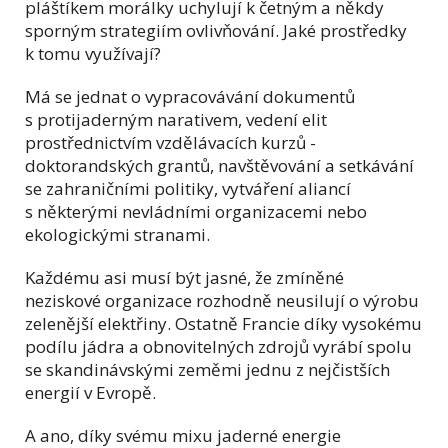
pláštíkem morálky uchylují k četným a někdy
sporným strategiím ovlivňování. Jaké prostředky
k tomu využívají?
Má se jednat o vypracovávání dokumentů
s protijaderným narativem, vedení elit
prostřednictvím vzdělávacích kurzů -
doktorandských grantů, navštěvování a setkávání
se zahraničními politiky, vytváření aliancí
s některými nevládními organizacemi nebo
ekologickými stranami.
Každému asi musí být jasné, že zmíněné
neziskové organizace rozhodně neusilují o výrobu
zelenější elektřiny. Ostatně Francie díky vysokému
podílu jádra a obnovitelných zdrojů vyrábí spolu
se skandinávskými zeměmi jednu z nejčistších
energií v Evropě.
A ano, díky svému mixu jaderné energie