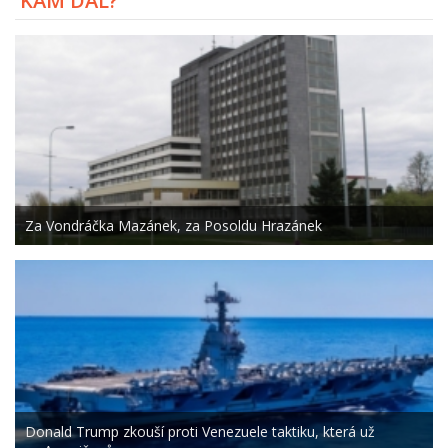
KAM DÁL?
Za Vondráčka Mazánek, za Posoldu Hrazánek
Donald Trump zkouší proti Venezuele taktiku, která už