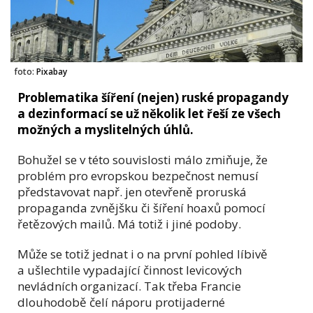
foto:
Pixabay
Problematika šíření (nejen) ruské propagandy
a dezinformací se už několik let řeší ze všech
možných a myslitelných úhlů.
Bohužel se v této souvislosti málo zmiňuje, že
problém pro evropskou bezpečnost nemusí
představovat např. jen otevřeně proruská
propaganda zvnějšku či šíření hoaxů pomocí
řetězových mailů. Má totiž i jiné podoby.
Může se totiž jednat i o na první pohled líbivě
a ušlechtile vypadající činnost levicových
nevládních organizací. Tak třeba Francie
dlouhodobě čelí náporu protijaderné