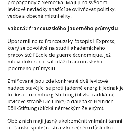
propagandy z Německa. Mají ji na svědomí
levicové nevládky snažící se ovlivňovat politiky,
vědce a obecně místní elity.
Sabotáž francouzského jaderného průmyslu
Upozornil na to francouzský časopis l ́Express,
který se odvolává na studii akademického
pracoviště l’Ecole de guerre économique, jež
mluví dokonce o sabotáži francouzského
jaderného průmyslu.
Zmiňované jsou zde konkrétně dvě levicové
nadace stavějící se proti jaderné energii: Jednak je
to Rosa-Luxemburg-Stiftung (blízká radikálně
levicové straně Die Linke) a dále také Heinrich-
Böll-Stiftung (blízká německým Zeleným).
Obě z nich mají jasný úkol: změnit vnímání tamní
občanské společnosti a v konečném důsledku