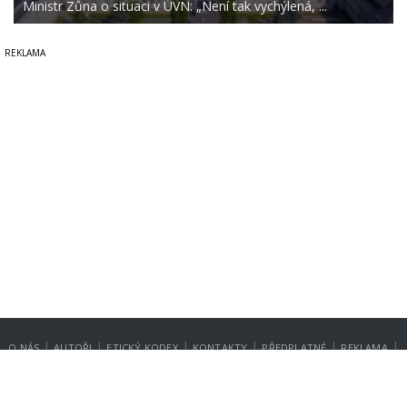
Ministr Zůna o situaci v ÚVN: „Není tak vychýlená, ...
|
|
|
|
|
|
O NÁS
AUTOŘI
ETICKÝ KODEX
KONTAKTY
PŘEDPLATNÉ
REKLAMA
GDPR
NASTAVENÍ SOUKROMÍ