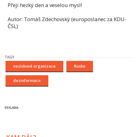
Přeji hezký den a veselou mysl!
Autor: Tomáš Zdechovský (europoslanec za KDU-
ČSL)
TAGY
neziskové organizace
Rusko
dezinformace