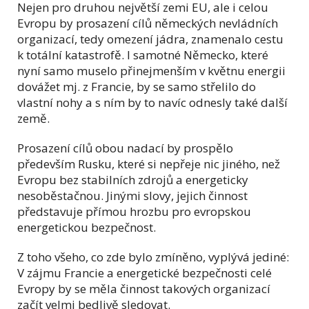
Nejen pro druhou největší zemi EU, ale i celou
Evropu by prosazení cílů německých nevládních
organizací, tedy omezení jádra, znamenalo cestu
k totální katastrofě. I samotné Německo, které
nyní samo muselo přinejmenším v květnu energii
dovážet mj. z Francie, by se samo střelilo do
vlastní nohy a s ním by to navíc odnesly také další
země.
Prosazení cílů obou nadací by prospělo
především Rusku, které si nepřeje nic jiného, než
Evropu bez stabilních zdrojů a energeticky
nesoběstačnou. Jinými slovy, jejich činnost
představuje přímou hrozbu pro evropskou
energetickou bezpečnost.
Z toho všeho, co zde bylo zmíněno, vyplývá jediné:
V zájmu Francie a energetické bezpečnosti celé
Evropy by se měla činnost takových organizací
začít velmi bedlivě sledovat.