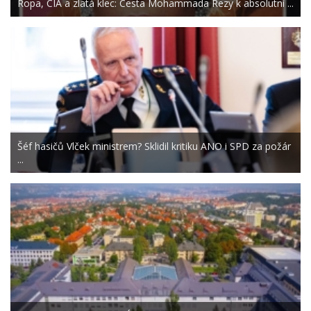
Ropa, CIA a zlatá klec: Cesta Mohammada Rezy k absolutní ...
Šéf hasičů Vlček ministrem? Sklidil kritiku ANO i SPD za požár
...