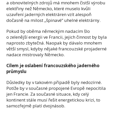
a obnovitelných zdrojů má mnohem čistší výrobu
elektřiny než Německo, které muselo kvůli
uzavření jaderných elektráren vzít alespoň
dočasně na milost „špinavé“ uhelné elektrárny.
Pokud by oběma německým nadacím šlo
o zelenější energii ve Francii, jejich činnost by byla
naprosto zbytečná. Naopak by dávalo mnohem
větší smysl, kdyby nějaké francouzské projaderné
nadace mistrovaly Německo.
Cílem je oslabení francouzského jaderného
průmyslu
Důsledky by v takovém případě byly nedozírné.
Potíže by v současné propojené Evropě nepocítila
jen Francie. Za současné situace, kdy celý
kontinent stále musí řešit energetickou krizi, to
samozřejmě platí dvojnásob.