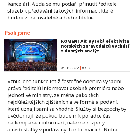
kanceláří. A zda se mu podaří přinutit ředitele
služeb k předávání takových informací, které
budou zpracovatelné a hodnotitelné.
Psali jsme
KOMENTÁŘ: Vysoká efektivita
norských zpravodajců vychází
z dobrých analýz
04. 11. 2022
09:00
Vznik jeho funkce totiž částečně odebírá výsadní
právo ředitelů informovat osobně premiéra nebo
jednotlivé ministry, zejména pako těch
nejdůležitějších zjištěních a ve formě a podání,
které uznají sami za vhodné. Služby si bezpochyby
uvědomují, že pokud bude mít poradce čas
na komparaci informací, nalezne rozpory
a nedostatky v podávaných informacích. Nutno