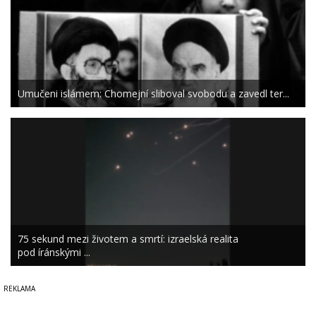
Umučeni islámem: Chomejní sliboval svobodu a zavedl ter...
75 sekund mezi životem a smrtí: izraelská realita
pod íránskými ...