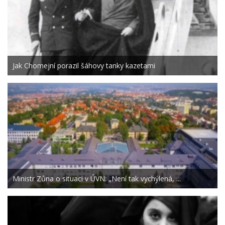
Jak Chomejní porazil šáhovy tanky kazetami
Ministr Zůna o situaci v ÚVN: „Není tak vychýlená, ...