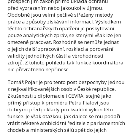
prospěch jim zákon přímo ukládá ochranu
před vyzrazením nebo jakoukoliv újmou.
Obdobně jsou velmi pečlivě střeženy metody
práce a způsoby získávání informací. Výsledkem
těchto ochranářských opatření je poskytování
pouze analytických zpráv, se kterými však lze jen
omezeně pracovat. Rozhodně se nemůže jednat
o jejich další zpracování, rozklad a porovnání
validity jednotlivých částí a věrohodnosti
zdrojů. Z tohoto pohledu tak funkce koordinátora
nic převratného nepřinese.
Tomáš Pojar je pro tento post bezpochyby jednou
z nejkvalifikovanějších osob v České republice.
Zkušenosti z diplomacie i CEVRA, stejně jako
přímý přístup k premiéru Petru Fialovi jsou
dobrými předpoklady pro kvalitní výkon této
funkce. Je však otázkou, jak dalece se mu podaří
vrátit některé ambiciózní ředitele z parlamentních
chodeb a ministerských sálů zpět do jejich