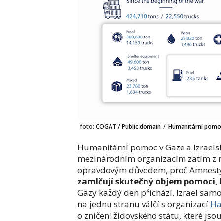
foto:
COGAT / Public domain
/
Humanitární pomoc
Humanitární pomoc v Gaze a Izraelsk
mezinárodním organizacím zatím z ne
opravdovým důvodem, proč Amnesty Int
zamlčují skutečný objem pomoci, k
Gazy každý den přichází. Izrael samot
na jednu stranu válčí s organizací
H
o zničení židovského státu, které j