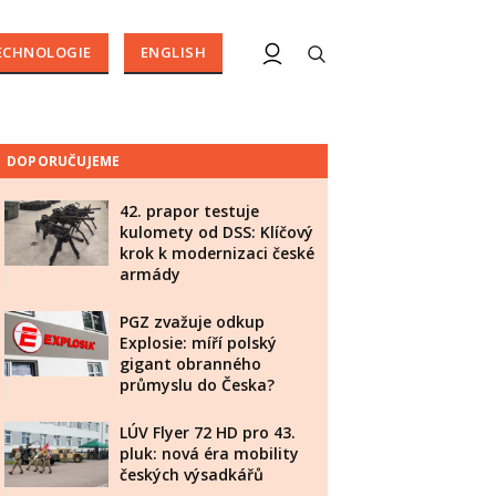
ECHNOLOGIE
ENGLISH
DOPORUČUJEME
42. prapor testuje
kulomety od DSS: Klíčový
krok k modernizaci české
armády
PGZ zvažuje odkup
Explosie: míří polský
gigant obranného
průmyslu do Česka?
LÚV Flyer 72 HD pro 43.
pluk: nová éra mobility
českých výsadkářů