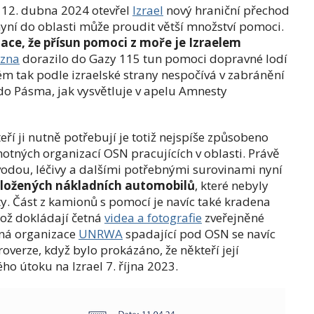
a 12. dubna 2024 otevřel
Izrael
nový hraniční přechod
ní do oblasti může proudit větší množství pomoci.
ace, že přísun pomoci z moře je Izraelem
ezna
dorazilo do Gazy 115 tun pomoci dopravné lodí
m tak podle izraelské strany nespočívá v zabránění
o Pásma, jak vysvětluje v apelu Amnesty
í ji nutně potřebují je totiž nejspíše způsobeno
otných organizací OSN pracujících v oblasti. Právě
, vodou, léčivy a dalšími potřebnými surovinami nyní
aložených nákladních automobilů
, které nebyly
y. Část z kamionů s pomocí je navíc také kradena
což dokládají četná
videa a fotografie
zveřejněné
tná organizace
UNRWA
spadající pod OSN se navíc
overze, když bylo prokázáno, že někteří její
ého útoku na Izrael 7. října 2023.