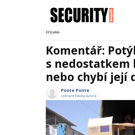
Komentář: Potý
s nedostatkem 
nebo chybí její 
Ponte Ponte
zobrazit články autora