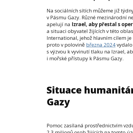
Na sociálních sítích můžeme již týdny
v Pásmu Gazy. Různé mezinárodní nezá
apelují na
Izrael,
aby přestal s ope
a situaci obyvatel žijících v této obl
International, jehož hlavním cílem j
proto v polovině
března 2024
vydalo 
s výzvou k vyvinutí tlaku na Izrael,
i mořské přístupy k Pásmu Gazy.
Situace humanitár
Gazy
Pomoc zasílaná prostřednictvím vzd
2,3 milionů osob žijících na tomto úz