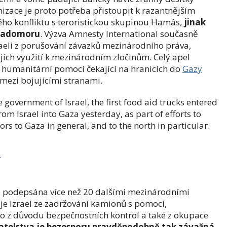
izace je proto potřeba přistoupit k razantnějším
ého konfliktu s teroristickou skupinou Hamás,
jinak
hladomoru
. Výzva Amnesty International současně
aeli z porušování závazků mezinárodního práva,
ejich využití k mezinárodním zločinům. Celý apel
 humanitární pomocí čekající na hranicích do
Gazy
í mezi bojujícími stranami.
e government of Israel, the first food aid trucks entered
m Israel into Gaza yesterday, as part of efforts to
s to Gaza in general, and to the north in particular.
je podepsána více než 20 dalšími mezinárodními
e Izrael ze zadržování kamionů s pomocí,
to z důvodu bezpečnostních kontrol a také z okupace
atelstva je bezesporu pravděpodobně tak závažná
,