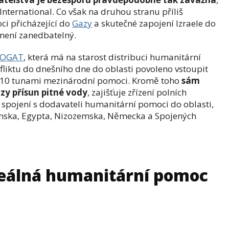
International. Co však na druhou stranu příliš
ci přicházející do
Gazy
a skutečné zapojení Izraele do
h není zanedbatelný.
COGAT
, která má na starost distribuci humanitární
liktu do dnešního dne do oblasti povoleno vstoupit
710 tunami mezinárodní pomoci. Kromě toho
sám
zy přísun pitné vody
, zajišťuje zřízení polních
 spojení s dodavateli humanitární pomoci do oblasti,
ánska, Egypta, Nizozemska, Německa a Spojených
reálná humanitární pomoc