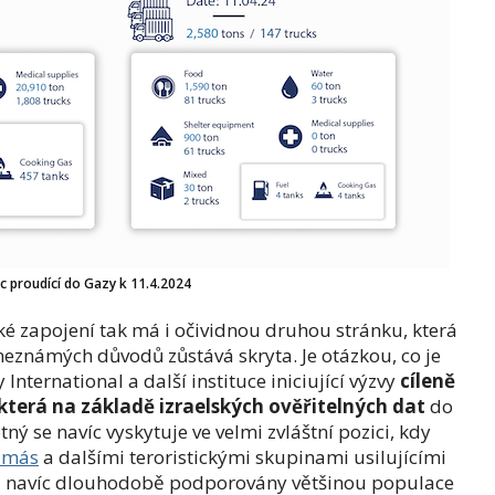
 proudící do Gazy k 11.4.2024
é zapojení tak má i očividnou druhou stránku, která
známých důvodů zůstává skryta. Je otázkou, co je
ernational a další instituce iniciující výzvy
cíleně
terá na základě izraelských ověřitelných dat
do
ný se navíc vyskytuje ve velmi zvláštní pozici, kdy
amás
a dalšími teroristickými skupinami usilujícími
sou navíc dlouhodobě podporovány většinou populace