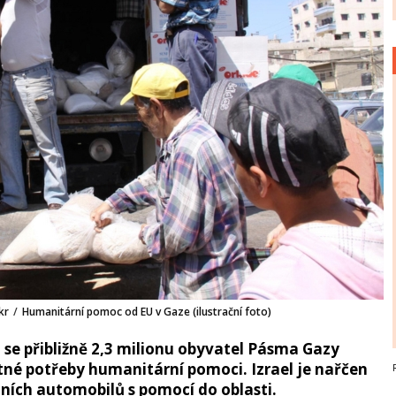
kr
/
Humanitární pomoc od EU v Gaze (ilustrační foto)
se přibližně 2,3 milionu obyvatel Pásma Gazy
utné potřeby humanitární pomoci. Izrael je nařčen
dních automobilů s pomocí do oblasti.