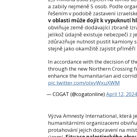
a zabily nejméně 5 osob. Podle organ
řešením v podobě zastavení izraelsk
v oblasti může dojít k vypuknutí 
obviňuje země dodávající zbraně Izr
jelikož údajně existuje nebezpečí z j
zdůrazňuje nutnost pustit kamiony s
stejně jako okamžitě zajistit příměř
In accordance with the decision of th
through the new Northern Crossing fro
enhance the humanitarian aid corridor
pic.twitter.com/olxyWxuXWM
— COGAT (@cogatonline)
April 12, 2024
Výzva Amnesty International, která 
humanitárními organizacemi obviňuj
protahování jejich dopravení na mís
území.
Situace palestinského obyv