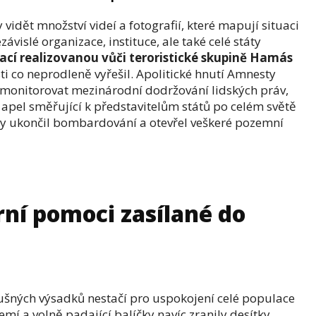
 vidět množství videí a fotografií, které mapují situaci
vislé organizace, instituce, ale také celé státy
rací realizovanou vůči teroristické skupině Hamás
asti co neprodleně vyřešil. Apolitické hnutí Amnesty
e monitorovat mezinárodní dodržování lidských práv,
apel směřující k představitelům států po celém světě
 aby ukončil bombardování a otevřel veškeré pozemní
ní pomoci zasílané do
ušných výsadků nestačí pro uspokojení celé populace
emí a volně padající balíčky navíc zranily desítky