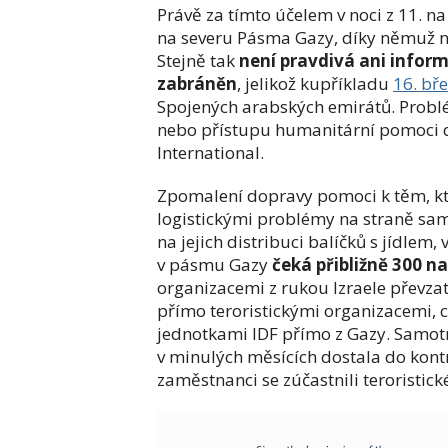
Právě za tímto účelem v noci z 11. n
na severu Pásma Gazy, díky němuž ny
Stejně tak
není pravdivá ani inform
zabráněn
, jelikož kupříkladu
16. bř
Spojených arabských emirátů. Problé
nebo přístupu humanitární pomoci d
International.
Zpomalení dopravy pomoci k těm, kteř
logistickými problémy na straně sam
na jejich distribuci balíčků s jídlem
v pásmu Gazy
čeká přibližně 300 n
organizacemi z rukou Izraele převzat
přímo teroristickými organizacemi, 
jednotkami IDF přímo z Gazy. Samo
v minulých měsících dostala do kontr
zaměstnanci se zúčastnili teroristick