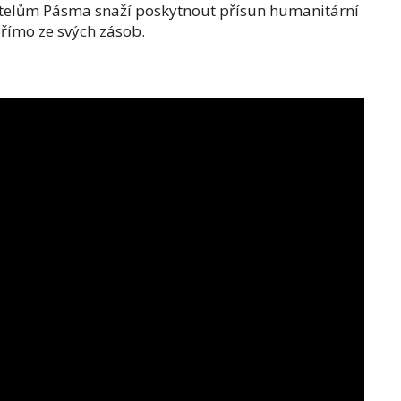
vatelům Pásma snaží poskytnout přísun humanitární
římo ze svých zásob.