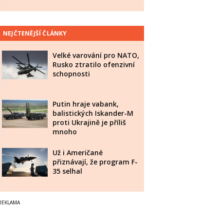
NEJČTENĚJŠÍ ČLÁNKY
Velké varování pro NATO,
Rusko ztratilo ofenzivní
schopnosti
Putin hraje vabank,
balistických Iskander-M
proti Ukrajině je příliš
mnoho
Už i Američané
přiznávají, že program F-
35 selhal