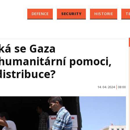
DEFENCE
SECURITY
HISTORIE
T
ká se Gaza
humanitární pomoci,
distribuce?
14. 04. 2024
08:00