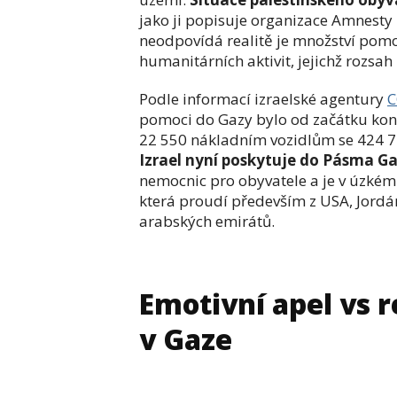
jako ji popisuje organizace Amnesty 
neodpovídá realitě je množství pomo
humanitárních aktivit, jejichž rozsa
Podle informací izraelské agentury
pomoci do Gazy bylo od začátku konf
22 550 nákladním vozidlům se 424 
Izrael nyní poskytuje do Pásma Ga
nemocnic pro obyvatele a je v úzkém
která proudí především z USA, Jord
arabských emirátů.
Emotivní apel vs 
v Gaze