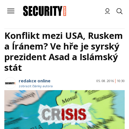
Konflikt mezi USA, Ruskem
a Íránem? Ve hře je syrský
prezident Asad a Islámský
stát
redakce online
05. 08. 2016
10:30
zobrazit články autora