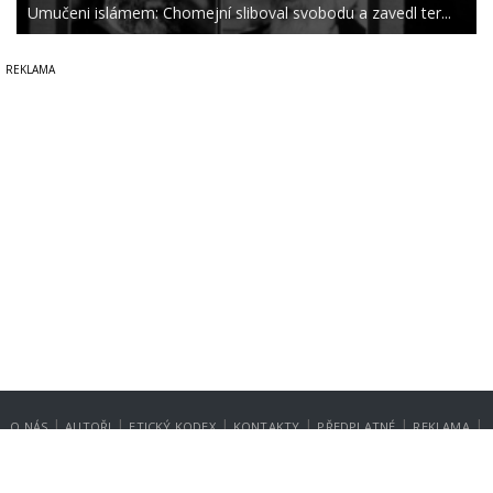
Umučeni islámem: Chomejní sliboval svobodu a zavedl ter...
|
|
|
|
|
|
O NÁS
AUTOŘI
ETICKÝ KODEX
KONTAKTY
PŘEDPLATNÉ
REKLAMA
GDPR
NASTAVENÍ SOUKROMÍ