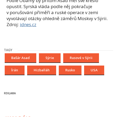
Podle Obamy by přitom Asad měl své křeslo
opustit. Syrská vláda podle něj pokračuje
v porušování příměří a ruské operace v zemi
vyvolávají otázky ohledně záměrů Moskvy v Sýrii.
Zdroj:
idnes.cz
TAGY
Bašár Asad
Sýrie
Rusové v Sýrii
Írán
Hizballáh
Rusko
USA