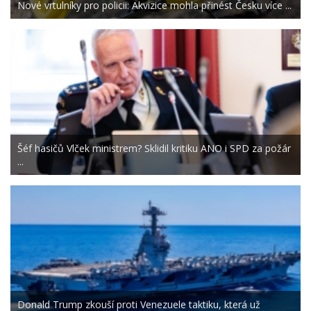
Nové vrtulníky pro policii: Akvizice mohla přinést Česku více ...
Šéf hasičů Vlček ministrem? Sklidil kritiku ANO i SPD za požár
...
Donald Trump zkouší proti Venezuele taktiku, která už