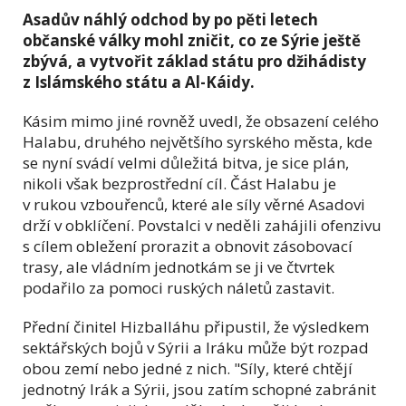
Asadův náhlý odchod by po pěti letech
občanské války mohl zničit, co ze Sýrie ještě
zbývá, a vytvořit základ státu pro džihádisty
z Islámského státu a Al-Káidy.
Kásim mimo jiné rovněž uvedl, že obsazení celého
Halabu, druhého největšího syrského města, kde
se nyní svádí velmi důležitá bitva, je sice plán,
nikoli však bezprostřední cíl. Část Halabu je
v rukou vzbouřenců, které ale síly věrné Asadovi
drží v obklíčení. Povstalci v neděli zahájili ofenzivu
s cílem obležení prorazit a obnovit zásobovací
trasy, ale vládním jednotkám se ji ve čtvrtek
podařilo za pomoci ruských náletů zastavit.
Přední činitel Hizballáhu připustil, že výsledkem
sektářských bojů v Sýrii a Iráku může být rozpad
obou zemí nebo jedné z nich. "Síly, které chtějí
jednotný Irák a Sýrii, jsou zatím schopné zabránit