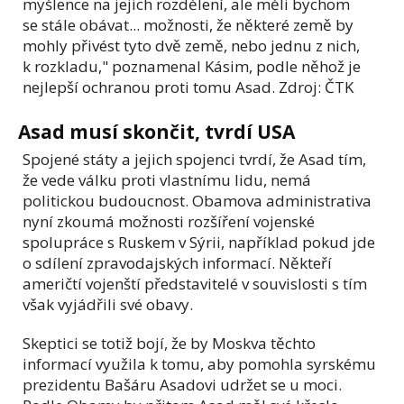
myšlence na jejich rozdělení, ale měli bychom
se stále obávat... možnosti, že některé země by
mohly přivést tyto dvě země, nebo jednu z nich,
k rozkladu," poznamenal Kásim, podle něhož je
nejlepší ochranou proti tomu Asad. Zdroj: ČTK
Asad musí skončit, tvrdí USA
Spojené státy a jejich spojenci tvrdí, že Asad tím,
že vede válku proti vlastnímu lidu, nemá
politickou budoucnost. Obamova administrativa
nyní zkoumá možnosti rozšíření vojenské
spolupráce s Ruskem v Sýrii, například pokud jde
o sdílení zpravodajských informací. Někteří
američtí vojenští představitelé v souvislosti s tím
však vyjádřili své obavy.
Skeptici se totiž bojí, že by Moskva těchto
informací využila k tomu, aby pomohla syrskému
prezidentu Bašáru Asadovi udržet se u moci.