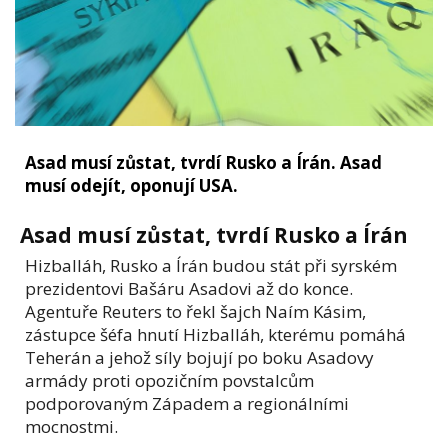
Asad musí zůstat, tvrdí Rusko a Írán. Asad
musí odejít, oponují USA.
Asad musí zůstat, tvrdí Rusko a Írán
Hizballáh, Rusko a Írán budou stát při syrském
prezidentovi Bašáru Asadovi až do konce.
Agentuře Reuters to řekl šajch Naím Kásim,
zástupce šéfa hnutí Hizballáh, kterému pomáhá
Teherán a jehož síly bojují po boku Asadovy
armády proti opozičním povstalcům
podporovaným Západem a regionálními
mocnostmi.