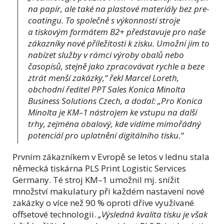
na papír, ale také na plastové materiály bez pre-
coatingu. To společně s výkonností stroje
a tiskovým formátem B2+ představuje pro naše
zákazníky nové příležitosti k zisku. Umožní jim to
nabízet služby v rámci výroby obalů nebo
časopisů, stejně jako zpracovávat rychle a beze
ztrát menší zakázky,“
řekl Marcel Loreth,
obchodní ředitel PPT Sales Konica Minolta
Business Solutions Czech, a dodal: „
Pro Konica
Minolta je KM–1 nástrojem ke vstupu na další
trhy, zejména obalový, kde vidíme mimořádný
potenciál pro uplatnění digitálního tisku.“
Prvním zákazníkem v Evropě se letos v lednu stala
německá tiskárna PLS Print Logistic Services
Germany. Té stroj KM–1 umožnil mj. snížit
množství makulatury při každém nastavení nové
zakázky o více než 90 % oproti dříve využívané
offsetové technologii.
„Výsledná kvalita tisku je však