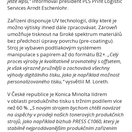
ještě lepší,“
informoval president PLS Print Logistic
Services Arndt Eschenlohr.
Zařízení disponuje UV technologií, díky které je
možno výtisky ihned dále zpracovávat. Zároveň
umožňuje tisknout na široké spektrum materiálů
bez předchozí úpravy povrchu (pre-coatingu).
Stroj je vybaven podtlakovým systémem
manipulace s papírem až do formátu B2+.
„Celý
proces výroby je kvalitativně srovnatelný s offsetem,
je však výrazně pružnější a zachovává všechny
výhody digitálního tisku, jako je například možnost
personalizovaného tisku,“
vysvětlil M. Loreth.
V České republice je Konica Minolta lídrem
v oblasti produkčního tisku s tržním podílem více
než 60 %.
„S novým strojem bychom chtěli navázat
na úspěchy v prodeji našich tonerových produkčních
strojů, jako například bizhub PRESS C1060, který je
stabilně nejprodávanějším produkčním zařízením