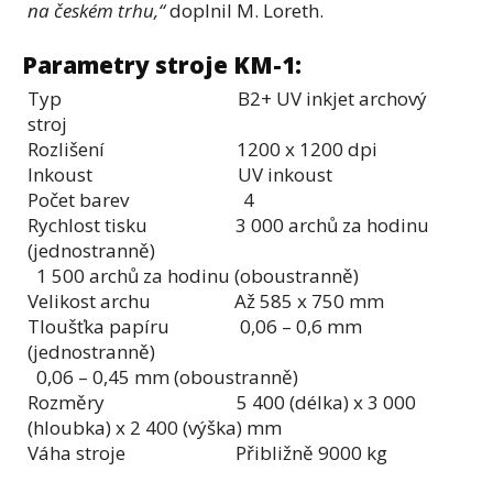
na českém trhu,“
doplnil M. Loreth.
Parametry stroje KM-1:
Typ B2+ UV inkjet archový
stroj
Rozlišení 1200 x 1200 dpi
Inkoust UV inkoust
Počet barev 4
Rychlost tisku 3 000 archů za hodinu
(jednostranně)
1 500 archů za hodinu (oboustranně)
Velikost archu Až 585 x 750 mm
Tloušťka papíru 0,06 – 0,6 mm
(jednostranně)
0,06 – 0,45 mm (oboustranně)
Rozměry 5 400 (délka) x 3 000
(hloubka) x 2 400 (výška) mm
Váha stroje Přibližně 9000 kg