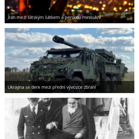
Írán mezi šíitským šátkem a perskou minisukní
Ukrajina se dere mezi přední vývozce zbraní