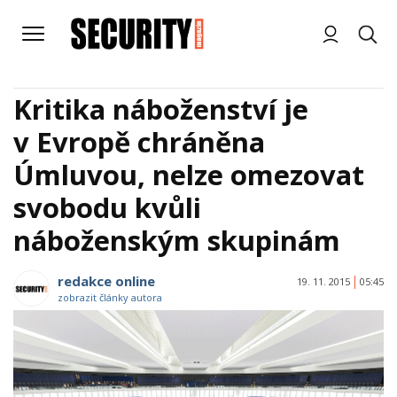
Kritika náboženství je
v Evropě chráněna
Úmluvou, nelze omezovat
svobodu kvůli
náboženským skupinám
redakce online
19. 11. 2015
05:45
zobrazit články autora