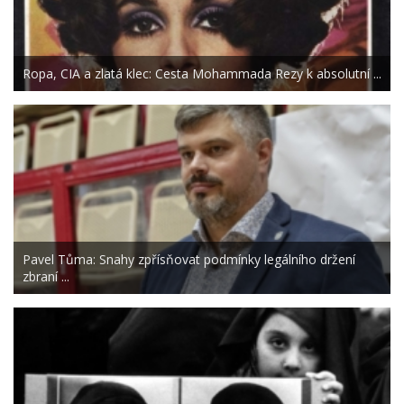
Ropa, CIA a zlatá klec: Cesta Mohammada Rezy k absolutní ...
Pavel Tůma: Snahy zpřísňovat podmínky legálního držení
zbraní ...