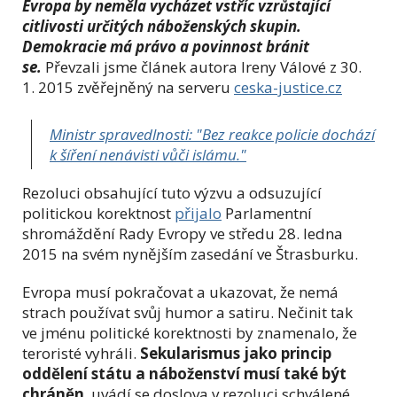
Evropa by neměla vycházet vstříc vzrůstající
citlivosti určitých náboženských skupin.
Demokracie má právo a povinnost bránit
se.
Převzali jsme článek autora Ireny Válové z 30.
1. 2015 zvěřejněný na serveru
ceska-justice.cz
Ministr spravedlnosti: "Bez reakce policie dochází
k šíření nenávisti vůči islámu."
Rezoluci obsahující tuto výzvu a odsuzující
politickou korektnost
přijalo
Parlamentní
shromáždění Rady Evropy ve středu 28. ledna
2015 na svém nynějším zasedání ve Štrasburku.
Evropa musí pokračovat a ukazovat, že nemá
strach používat svůj humor a satiru. Nečinit tak
ve jménu politické korektnosti by znamenalo, že
teroristé vyhráli.
Sekularismus jako princip
oddělení státu a náboženství musí také být
chráněn
, uvádí se doslova v rezoluci schválené