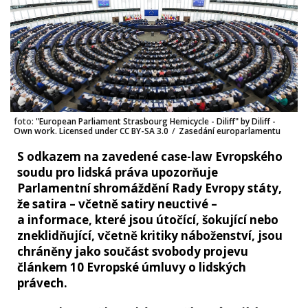
foto:
"European Parliament Strasbourg Hemicycle - Diliff" by Diliff -
Own work. Licensed under CC BY-SA 3.0
/
Zasedání europarlamentu
S odkazem na zavedené case-law Evropského
soudu pro lidská práva upozorňuje
Parlamentní shromáždění Rady Evropy státy,
že satira – včetně satiry neuctivé –
a informace, které jsou útočící, šokující nebo
zneklidňující, včetně kritiky náboženství, jsou
chráněny jako součást svobody projevu
článkem 10 Evropské úmluvy o lidských
právech.