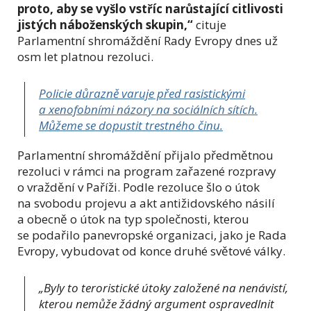
proto, aby se vyšlo vstříc narůstající citlivosti
jistých náboženských skupin,“
cituje
Parlamentní shromáždění Rady Evropy dnes už
osm let platnou rezoluci.
Policie důrazně varuje před rasistickými
a xenofobními názory na sociálních sítích.
Můžeme se dopustit trestného činu.
Parlamentní shromáždění přijalo předmětnou
rezoluci v rámci na program zařazené rozpravy
o vraždění v Paříži. Podle rezoluce šlo o útok
na svobodu projevu a akt antižidovského násilí
a obecně o útok na typ společnosti, kterou
se podařilo panevropské organizaci, jako je Rada
Evropy, vybudovat od konce druhé světové války.
„Byly to teroristické útoky založené na nenávistí,
kterou nemůže žádný argument ospravedlnit