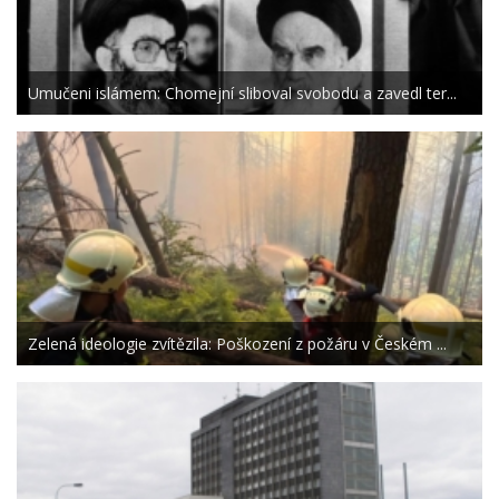
Umučeni islámem: Chomejní sliboval svobodu a zavedl ter...
Zelená ideologie zvítězila: Poškození z požáru v Českém ...