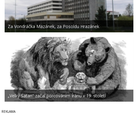
Za Vondráčka Mazánek, za Posoldu Hrazánek
„Velký Satan“ začal porcováním Íránu v 19. století