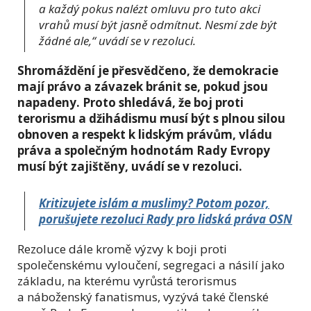
a každý pokus nalézt omluvu pro tuto akci
vrahů musí být jasně odmítnut. Nesmí zde být
žádné ale,“ uvádí se v rezoluci.
Shromáždění je přesvědčeno, že demokracie
mají právo a závazek bránit se, pokud jsou
napadeny. Proto shledává, že boj proti
terorismu a džihádismu musí být s plnou silou
obnoven a respekt k lidským právům, vládu
práva a společným hodnotám Rady Evropy
musí být zajištěny, uvádí se v rezoluci.
Kritizujete islám a muslimy? Potom pozor,
porušujete rezoluci Rady pro lidská práva OSN
Rezoluce dále kromě výzvy k boji proti
společenskému vyloučení, segregaci a násilí jako
základu, na kterému vyrůstá terorismus
a náboženský fanatismus, vyzývá také členské