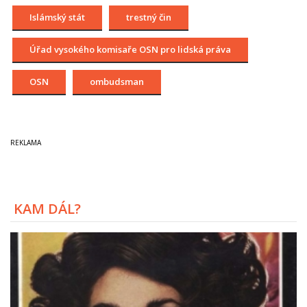
Islámský stát
trestný čin
Úřad vysokého komisaře OSN pro lidská práva
OSN
ombudsman
KAM DÁL?