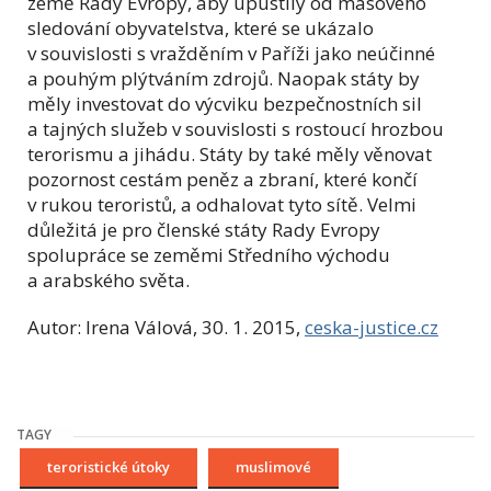
země Rady Evropy, aby upustily od masového
sledování obyvatelstva, které se ukázalo
v souvislosti s vražděním v Paříži jako neúčinné
a pouhým plýtváním zdrojů. Naopak státy by
měly investovat do výcviku bezpečnostních sil
a tajných služeb v souvislosti s rostoucí hrozbou
terorismu a jihádu. Státy by také měly věnovat
pozornost cestám peněz a zbraní, které končí
v rukou teroristů, a odhalovat tyto sítě. Velmi
důležitá je pro členské státy Rady Evropy
spolupráce se zeměmi Středního východu
a arabského světa.
Autor: Irena Válová, 30. 1. 2015,
ceska-justice.cz
TAGY
teroristické útoky
muslimové