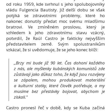
od roku 1959, kde svrhnul s jeho spolubojovníky
vládu Fulgencia Bautisty. Již delší dobu se však
potýká se zdravotními problémy, které ho
nakonec donutily předat moc svému mladšímu
bratrovi. Ve zmíněném proslovu, který je
vzhledem k jeho zdravotnímu stavu vzácný,
potvrdil, že Raúl Castro je fakticky nejvyšším
představitelem země. Svým spolustraníkům
vzkázal, že si uvědomuje, že se jeho konec blíží:
,,Brzy mi bude již 90 let. Čas dohoní každého
z nás, ale myšlenky kubánských komunistů zde
zůstávají jako důkaz toho, že když jsou rozvíjeny
se zápalem, mohou produkovat materiální
a kulturní statky, které člověk potřebuje, a my
musíme bez přestávky bojovat, abychom je
získali."
Castro pronesl řeč v době, kdy se Kuba začíná