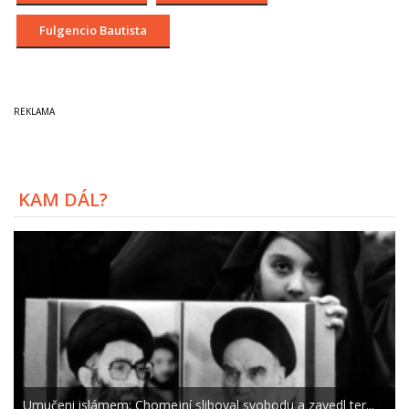
Fulgencio Bautista
KAM DÁL?
Umučeni islámem: Chomejní sliboval svobodu a zavedl ter...