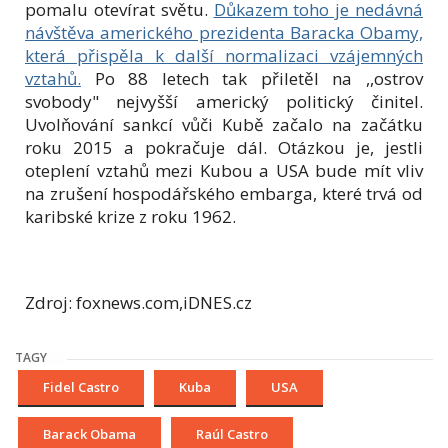
pomalu otevírat světu.
Důkazem toho je nedávná
návštěva amerického prezidenta Baracka Obamy,
která přispěla k další normalizaci vzájemných
vztahů.
Po 88 letech tak přiletěl na ,,ostrov
svobody" nejvyšší americký politický činitel.
Uvolňování sankcí vůči Kubě začalo na začátku
roku 2015 a pokračuje dál. Otázkou je, jestli
oteplení vztahů mezi Kubou a USA bude mít vliv
na zrušení hospodářského embarga, které trvá od
karibské krize z roku 1962.
Zdroj: foxnews.com,iDNES.cz
TAGY
Fidel Castro
Kuba
USA
Barack Obama
Raúl Castro