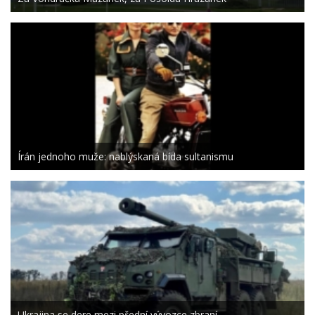
Írán jednoho muže: nablýskaná bída sultanismu
Ukrajina se dere mezi přední vývozce zbraní