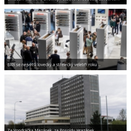
Blíží se největší lovecký a střelecký veletrh roku ...
Za Vondráčka Mazánek, za Posoldu Hrazánek