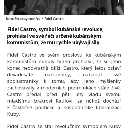
foto:
Pixabay.com/cs
/
Fidel Castro
Fidel Castro, symbol kubánské revoluce,
prohlásil ve své řeči určené kubánským
komunistům, že mu rychle ubývají síly.
Fidel Castro ve svém proslovu ke kubánským
komunistům minulý týden prohlásil, že se jeho
konec neodvratně blíží. Castro, který letos oslaví
devadesáté narozeniny, nabádál své
spolustraníky k tomu, aby jeho myšlenky
zachovávaly v moderních podmínkách stále živé.
Castro předal před pěti lety vládu svému
mladšímu bratrovi Raúlovi, za něhož dochází
k částečné politické a hospodářské liberalizaci
Kuby.
Fidel Castro se stal revolučním symbolem Kuby