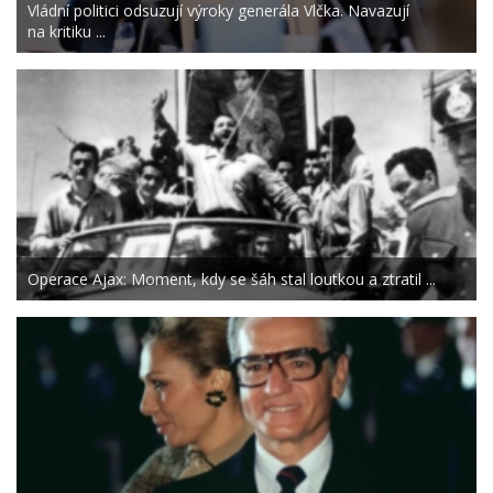
Vládní politici odsuzují výroky generála Vlčka. Navazují
na kritiku ...
Operace Ajax: Moment, kdy se šáh stal loutkou a ztratil ...