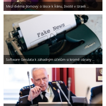
Mezi dvěma domovy: o lásce k Íránu, životě v Izraeli ...
Software Gerulata k záhadným účelům si kromě obrany ...