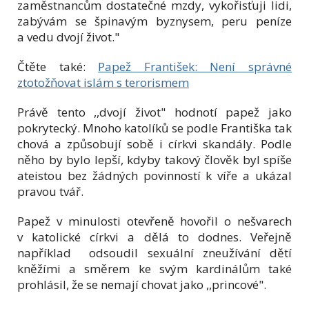
zaměstnancům dostatečné mzdy, vykořisťuji lidi,
zabývám se špinavým byznysem, peru peníze
a vedu dvojí život."
Čtěte také:
Papež František: Není správné
ztotožňovat islám s terorismem
Právě tento ,,dvojí život" hodnotí papež jako
pokrytecký. Mnoho katolíků se podle Františka tak
chová a způsobují sobě i církvi skandály. Podle
něho by bylo lepší, kdyby takový člověk byl spíše
ateistou bez žádných povinností k víře a ukázal
pravou tvář.
Papež v minulosti otevřeně hovořil o nešvarech
v katolické církvi a dělá to dodnes. Veřejně
například odsoudil sexuální zneužívání dětí
kněžími a směrem ke svým kardinálům také
prohlásil, že se nemají chovat jako ,,princové".