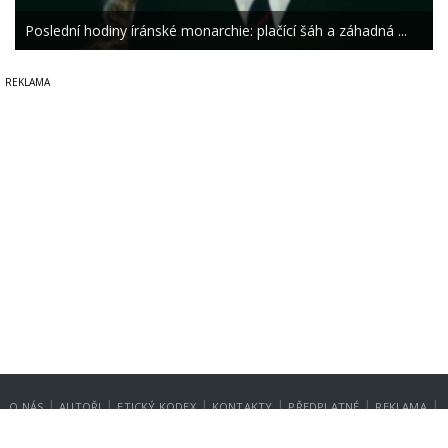
Poslední hodiny íránské monarchie: plačící šáh a záhadná ...
|
|
|
|
|
|
O NÁS
AUTOŘI
ETICKÝ KODEX
KONTAKTY
PŘEDPLATNÉ
REKLAMA
GDPR