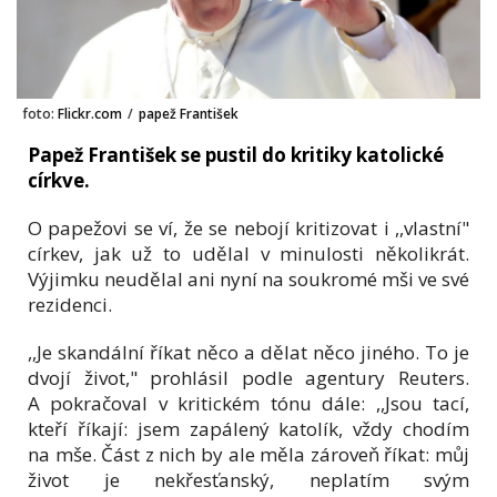
foto:
Flickr.com
/
papež František
Papež František se pustil do kritiky katolické
církve.
O papežovi se ví, že se nebojí kritizovat i ,,vlastní"
církev, jak už to udělal v minulosti několikrát.
Výjimku neudělal ani nyní na soukromé mši ve své
rezidenci.
,,Je skandální říkat něco a dělat něco jiného. To je
dvojí život," prohlásil podle agentury Reuters.
A pokračoval v kritickém tónu dále: ,,Jsou tací,
kteří říkají: jsem zapálený katolík, vždy chodím
na mše. Část z nich by ale měla zároveň říkat: můj
život je nekřesťanský, neplatím svým