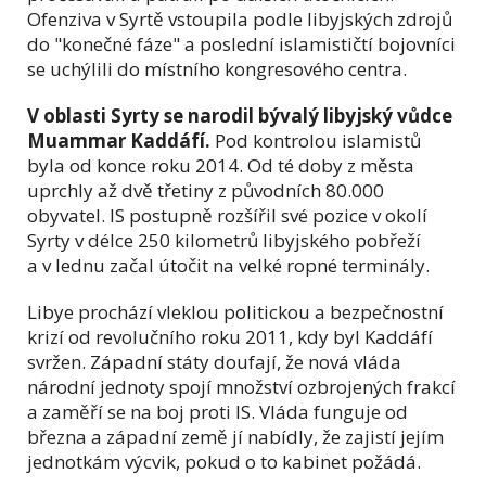
Ofenziva v Syrtě vstoupila podle libyjských zdrojů
do "konečné fáze" a poslední islamističtí bojovníci
se uchýlili do místního kongresového centra.
V oblasti Syrty se narodil bývalý libyjský vůdce
Muammar Kaddáfí.
Pod kontrolou islamistů
byla od konce roku 2014. Od té doby z města
uprchly až dvě třetiny z původních 80.000
obyvatel. IS postupně rozšířil své pozice v okolí
Syrty v délce 250 kilometrů libyjského pobřeží
a v lednu začal útočit na velké ropné terminály.
Libye prochází vleklou politickou a bezpečnostní
krizí od revolučního roku 2011, kdy byl Kaddáfí
svržen. Západní státy doufají, že nová vláda
národní jednoty spojí množství ozbrojených frakcí
a zaměří se na boj proti IS. Vláda funguje od
března a západní země jí nabídly, že zajistí jejím
jednotkám výcvik, pokud o to kabinet požádá.