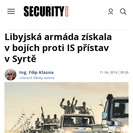
Libyjská armáda získala
v bojích proti IS přístav
v Syrtě
Ing. Filip Klasna
11. 06. 2016
09:30
zobrazit články autora