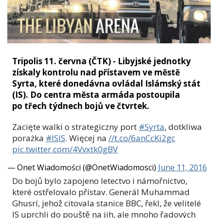
Tripolis 11. června (ČTK) - Libyjské jednotky
získaly kontrolu nad přístavem ve městě
Syrta, které donedávna ovládal Islámský stát
(IS). Do centra města armáda postoupila
po třech týdnech bojů ve čtvrtek.
Zacięte walki o strategiczny port
#Syrta
, dotkliwa
porażka
#ISIS
. Więcej na
//t.co/6anCcKi2gc
pic.twitter.com/4Vvxtk0gBV
— Onet Wiadomości (@OnetWiadomosci)
June 11, 2016
Do bojů bylo zapojeno letectvo i námořnictvo,
které ostřelovalo přístav. Generál Muhammad
Ghusrí, jehož citovala stanice BBC, řekl, že velitelé
IS uprchli do pouště na jih, ale mnoho řadových