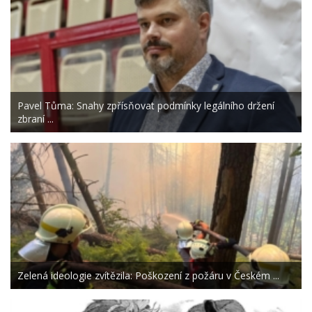
Pavel Tůma: Snahy zpřísňovat podmínky legálního držení
zbraní ...
Zelená ideologie zvítězila: Poškození z požáru v Českém ...