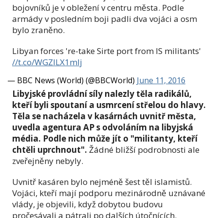
bojovníků je v obležení v centru města. Podle
armády v posledním boji padli dva vojáci a osm
bylo zraněno.
Libyan forces 're-take Sirte port from IS militants'
//t.co/WGZILX1mlj
— BBC News (World) (@BBCWorld)
June 11, 2016
Libyjské provládní síly nalezly těla radikálů,
kteří byli spoutaní a usmrcení střelou do hlavy.
Těla se nacházela v kasárnách uvnitř města,
uvedla agentura AP s odvoláním na libyjská
média. Podle nich může jít o "militanty, kteří
chtěli uprchnout".
Žádné bližší podrobnosti ale
zveřejněny nebyly.
Uvnitř kasáren bylo nejméně šest těl islamistů.
Vojáci, kteří mají podporu mezinárodně uznávané
vlády, je objevili, když dobytou budovu
pročesávali a pátrali po dalších útočnících.