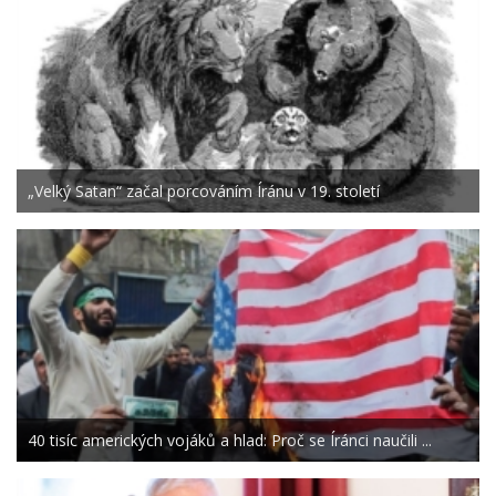
„Velký Satan“ začal porcováním Íránu v 19. století
40 tisíc amerických vojáků a hlad: Proč se Íránci naučili ...