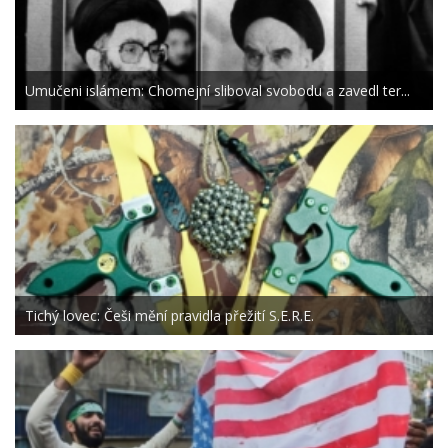
Umučeni islámem: Chomejní sliboval svobodu a zavedl ter...
Tichý lovec: Češi mění pravidla přežití S.E.R.E.