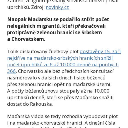
Záhřeb, že ignoruje snahy Slovinska omezit příval
uprchlíků. Zdroj:
novinky.cz
Naopak Maďarsku se podařilo snížit počet
nelegálních migrantů, kteří překračovali
protiprávně zelenou hranici se Srbskem
a Chorvatskem.
Tolik diskutovaný žiletkový plot
dostavěný 15. září
nejdříve na maďarsko-srbských hranicích snížil
počet uprchlíků ze 6 až 10.000 denně na pouhých
366
. Chorvatsko ale bez předchozích konzultací
nasměrovalo v dalších dnech tisíce běženců
přes zelenou hranici opět na maďarské území.
A počty běženců znovu stoupaly až na 10.000
uprchlíků denně, kteří se přes Maďarsko snažili
dostat do Rakouska.
Maďarská vláda se tedy rozhodla vybudovat plot
i na maďarsko-chorvatské hranici. A dnešní čísla