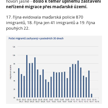
hovoří jasně -
došlo k téměř úplnému zastavení
neřízené migrace přes maďarské území.
17. října evidovala maďarská policie 870
imigrantů, 18. října jen 41 imigrantů a 19. října
pouhých 22.