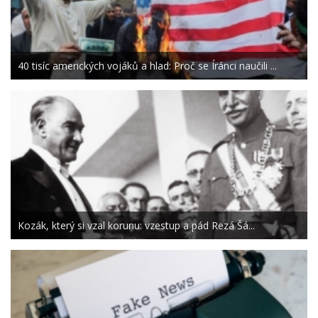
40 tisíc amerických vojáků a hlad: Proč se Íránci naučili ...
Kozák, který si vzal korunu: vzestup a pád Rezá Šá...