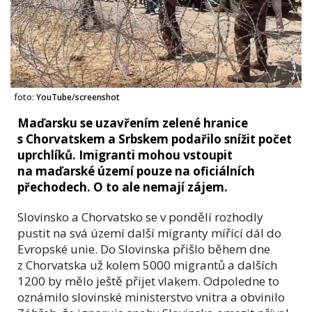
foto:
YouTube/screenshot
Maďarsku se uzavřením zelené hranice
s Chorvatskem a Srbskem podařilo snížit počet
uprchlíků. Imigranti mohou vstoupit
na maďarské území pouze na oficiálních
přechodech. O to ale nemají zájem.
Slovinsko a Chorvatsko se v pondělí rozhodly
pustit na svá území další migranty mířící dál do
Evropské unie. Do Slovinska přišlo během dne
z Chorvatska už kolem 5000 migrantů a dalších
1200 by mělo ještě přijet vlakem. Odpoledne to
oznámilo slovinské ministerstvo vnitra a obvinilo