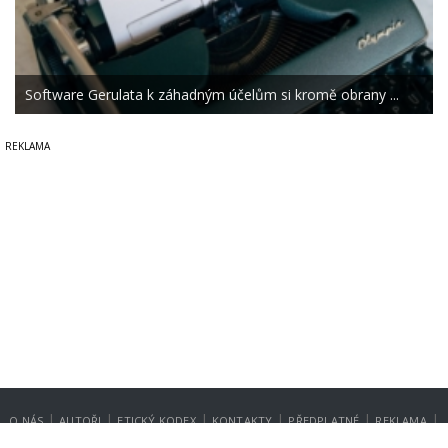
Software Gerulata k záhadným účelům si kromě obrany ...
|
|
|
|
|
|
O NÁS
AUTOŘI
ETICKÝ KODEX
KONTAKTY
PŘEDPLATNÉ
REKLAMA
GDPR