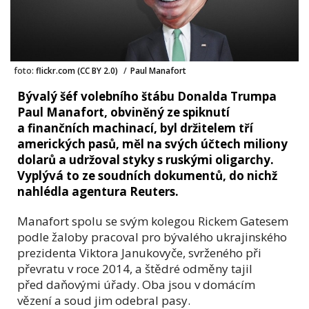
foto:
flickr.com (CC BY 2.0)
/
Paul Manafort
Bývalý šéf volebního štábu Donalda Trumpa
Paul Manafort, obviněný ze spiknutí
a finančních machinací, byl držitelem tří
amerických pasů, měl na svých účtech miliony
dolarů a udržoval styky s ruskými oligarchy.
Vyplývá to ze soudních dokumentů, do nichž
nahlédla agentura Reuters.
Manafort spolu se svým kolegou Rickem Gatesem
podle žaloby pracoval pro bývalého ukrajinského
prezidenta Viktora Janukovyče, svrženého při
převratu v roce 2014, a štědré odměny tajil
před daňovými úřady. Oba jsou v domácím
vězení a soud jim odebral pasy.