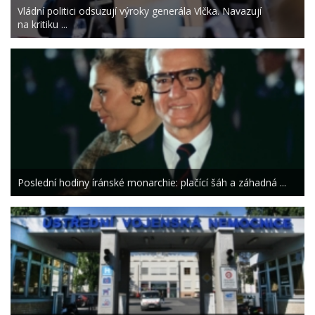
Vládní politici odsuzují výroky generála Vlčka. Navazují
na kritiku ...
Poslední hodiny íránské monarchie: plačící šáh a záhadná ...