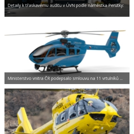
Detaily k třaskavému auditu v ÚVN podle náměstka Perutky:
...
Ministerstvo vnitra ČR podepsalo smlouvu na 11 vrtulníků ...