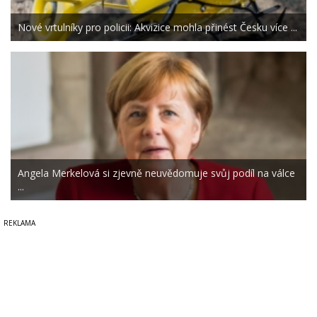
Nové vrtulníky pro policii: Akvizice mohla přinést Česku více ...
Angela Merkelová si zjevně neuvědomuje svůj podíl na válce
...