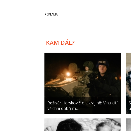
KAM DÁL?
Režisér Herskovič o Ukrajině: Vinu cítí
S
všichni dobří m...
ú