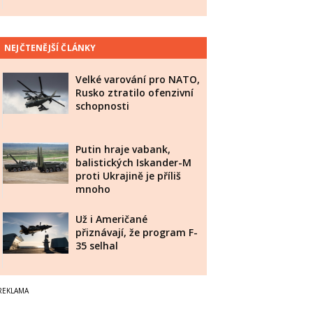
NEJČTENĚJŠÍ ČLÁNKY
Velké varování pro NATO,
Rusko ztratilo ofenzivní
schopnosti
Putin hraje vabank,
balistických Iskander-M
proti Ukrajině je příliš
mnoho
Už i Američané
přiznávají, že program F-
35 selhal