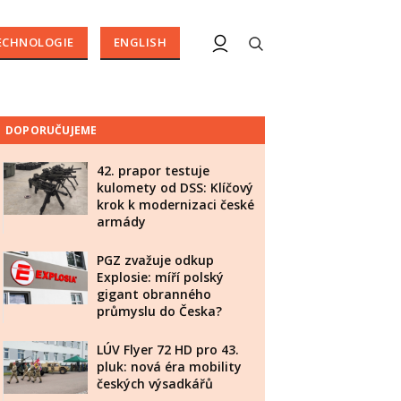
ECHNOLOGIE
ENGLISH
DOPORUČUJEME
42. prapor testuje
kulomety od DSS: Klíčový
krok k modernizaci české
armády
PGZ zvažuje odkup
Explosie: míří polský
gigant obranného
průmyslu do Česka?
LÚV Flyer 72 HD pro 43.
pluk: nová éra mobility
českých výsadkářů