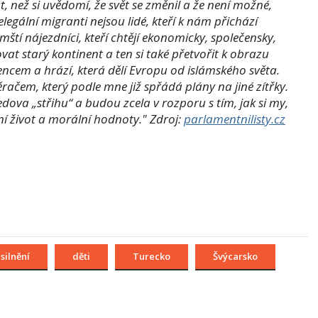
, než si uvědomí, že svět se změnil a že není možné,
egální migranti nejsou lidé, kteří k nám přichází
ámští nájezdníci, kteří chtějí ekonomicky, společensky,
at starý kontinent a ten si také přetvořit k obrazu
ncem a hrází, která dělí Evropu od islámského světa.
ačem, který podle mne již spřádá plány na jiné zítřky.
ova „střihu“ a budou zcela v rozporu s tím, jak si my,
 život a morální hodnoty." Zdroj:
parlamentnilisty.cz
silnění
děti
Turecko
Švýcarsko