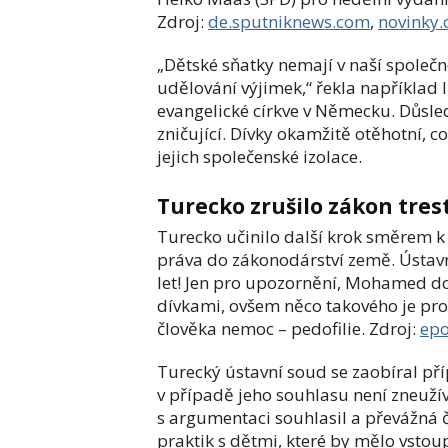
Zdroj:
de.sputniknews.com
,
novinky.
„Dětské sňatky nemají v naší společn
udělování výjimek,“ řekla napříkla
evangelické církve v Německu. Důsled
zničující. Dívky okamžitě otěhotní, c
jejich společenské izolace.
Turecko zrušilo zákon trest
Turecko učinilo další krok směrem
práva do zákonodárství země. Ústavní
let! Jen pro upozornění, Mohamed dov
dívkami, ovšem něco takového je pr
člověka nemoc – pedofilie.
Zdroj:
epo
Turecký ústavní soud se zaobíral př
v případě jeho souhlasu není zneuž
s argumentaci souhlasil a převážná č
praktik s dětmi, které by mělo vstoup