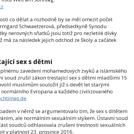
cz
osti co dělat a rozhodně by se měl omezit počet
d Irmgard Schwaetzerová, předsedkyně Synodu
ky nerovných sňatků jsou totiž pro nezletilé dívky
ož má za následek jejich odchod ze školy a začátek
ající sex s dětmi
 k plnému zavedení mohamedových zvyků a islámského
 soud zrušil zákon trestající sex s dětmi mladšími 15
olil muslimům souložit již s devět let starými
o normálního Evropana a každého civilizovaného
chtimes.de
ípadem v němž se argumentovalo tím, že sex s dítětem
íváním, ale normálním sexuálním stykem. Ústavní soud
ást soudců odhlasovala zrušení trestnosti sexuálních
it v platnost 23. prosince 2016.