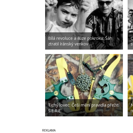
Bílá revoluce a iluze pokroku: Šáh
O
ztratil íránský venkov ...
s
Tichý lovec: Češi mění pravidla přežití
N
S.E.R.E.
m