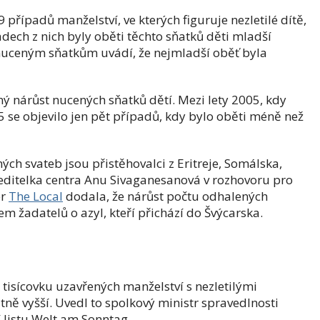
případů manželství, ve kterých figuruje nezletilé dítě,
adech z nich byly oběti těchto sňatků děti mladší
 nuceným sňatkům uvádí, že nejmladší oběť byla
ý nárůst nucených sňatků dětí. Mezi lety 2005, kdy
5 se objevilo jen pět případů, kdy bylo oběti méně než
ých svateb jsou přistěhovalci z Eritreje, Somálska,
ředitelka centra Anu Sivaganesanová v rozhovoru pro
er
The Local
dodala, že nárůst počtu odhalených
em žadatelů o azyl, kteří přichází do Švýcarska.
s tisícovku uzavřených manželství
s nezletilými
atně vyšší. Uvedl to spolkový ministr spravedlnosti
 listu Welt am Sonntag.