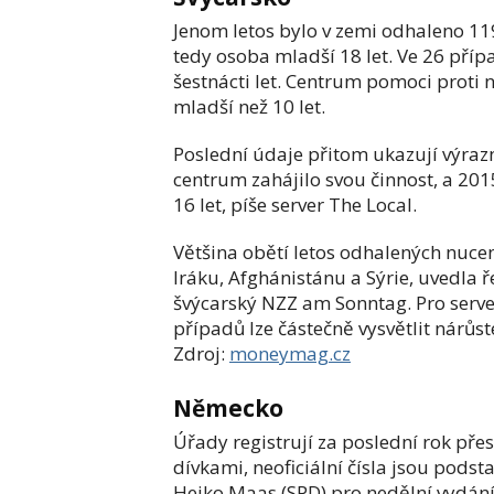
Jenom letos bylo v zemi odhaleno 119 
tedy osoba mladší 18 let. Ve 26 příp
šestnácti let. Centrum pomoci proti
mladší než 10 let.
Poslední údaje přitom ukazují výrazn
centrum zahájilo svou činnost, a 201
16 let, píše server The Local.
Většina obětí letos odhalených nucen
Iráku, Afghánistánu a Sýrie, uvedla 
švýcarský NZZ am Sonntag. Pro serv
případů lze částečně vysvětlit nárůst
Zdroj:
moneymag.cz
Německo
Úřady registrují za poslední rok pře
dívkami, neoficiální čísla jsou podst
Heiko Maas (SPD) pro nedělní vydání