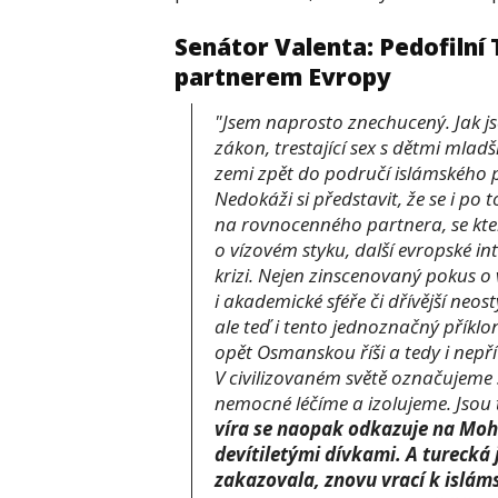
Senátor Valenta: Pedofiln
partnerem Evropy
"Jsem naprosto znechucený. Jak jse
zákon, trestající sex s dětmi mladš
zemi zpět do područí islámského pr
Nedokáži si představit, že se i p
na rovnocenného partnera, se kt
o vízovém styku, další evropské in
krizi. Nejen zinscenovaný pokus o 
i akademické sféře či dřívější ne
ale teď i tento jednoznačný přík
opět Osmanskou říši a tedy i nepří
V civilizovaném světě označujeme s
nemocné léčíme a izolujeme. Jsou t
víra se naopak odkazuje na Moha
devítiletými dívkami. A turecká
zakazovala, znovu vrací k islámsk