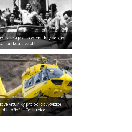
perace Ajax: Moment, kdy se šáh
tal loutkou a ztratil ...
ové vrtulníky pro policii: Akvizice
ohla přinést Česku více ...