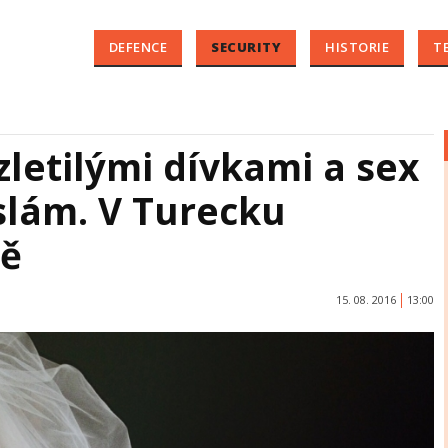
DEFENCE
SECURITY
HISTORIE
T
zletilými dívkami a sex
 islám. V Turecku
pě
15. 08. 2016
13:00