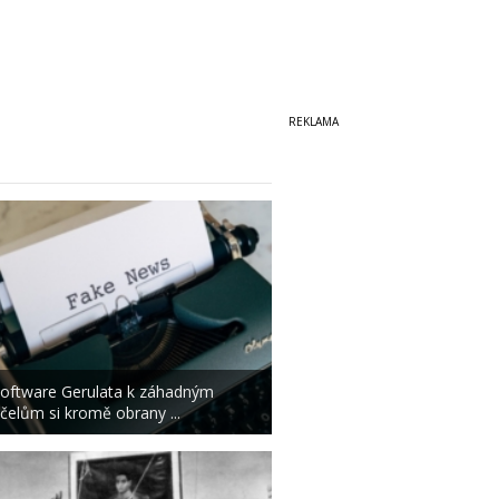
oftware Gerulata k záhadným
čelům si kromě obrany ...