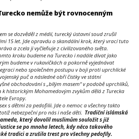
í Turecko nemůže být rovnocenným
m se dozvěděl z médií, turecký ústavní soud zrušil
ími 15 let. Jde opravdu o skandální krok, který vrací tuto
áva a zcela ji vyčleňuje z civilizovaného světa.
o tomto kroku budeme na Turecko i nadále dívat jako
erým budeme v rukavičkách a pokorně vyjednávat
tegraci nebo společném postupu v boji proti uprchlické
vojenský puč a následné obří čistky ve státní
ostyšné obchodování s „bílým masem“ v podobě uprchlíků,
lon k historickým Mohamedovým zvykům dělá z Turecka
tele Evropy.
ex s dětmi za pedofilii. Jde o nemoc a všechny takto
otiž nebezpeční pro nás i naše děti.
Tradiční islámská
meda, který dovolil muslimům souložit s již
 justice se po mnoha letech, kdy něco takového
é tradici a zrušila trest pro všechny pedofily.