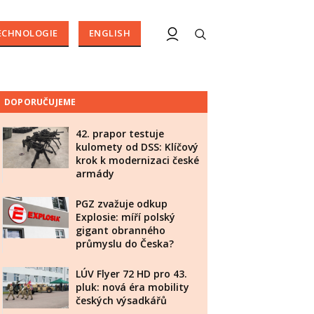
ECHNOLOGIE
ENGLISH
DOPORUČUJEME
42. prapor testuje
kulomety od DSS: Klíčový
krok k modernizaci české
armády
PGZ zvažuje odkup
Explosie: míří polský
gigant obranného
průmyslu do Česka?
LÚV Flyer 72 HD pro 43.
pluk: nová éra mobility
českých výsadkářů