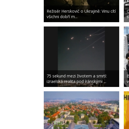
Režisér Herskovič o Ukrajině: Vinu cítí
O
všichni dobří m...
s
75 sekund mezi životem a smrtí:
B
izraelská realita pod íránskými ...
v