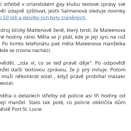
 střelbě v orlandském gay klubu textové zprávy své
l údajně zjišťovat, jestli Salmanová sleduje novinky
50 lidí a desítky jich byly zraněných.
zdroj blízký Mattenově ženě, který tvrdí, že Mateenova
hodiny ráno. Měla se jí ptát, kde je její syn, na což
. Po tomto telefonátu pak měla Mateenova manželka
kde se zrovna nachází.
děl, ,,zda ví, co se teď právě děje". Po odpověďi
nžel další textovou zprávou, že ji prý miluje. Potom
uži několikrát volat , když právě probíhal masakr
nevzal.
ěla o detailech střelby od policie asi tři hodiny od
ejí manžel. Stalo tak poté, co policie obklíčila dům
stě Port St. Lucie.