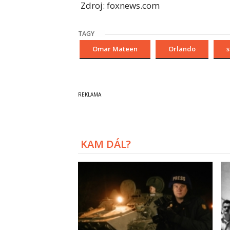
Zdroj: foxnews.com
TAGY
Omar Mateen
Orlando
s
KAM DÁL?