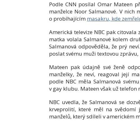
Podle CNN posílal Omar Mateen při
manželce Noor Salmanové. V nich mě
o probíhajícím
masakru, kde zemřelo 
Americká televize NBC pak citovala 
matka volala Salmanové kolem druhé 
Salmanová odpověděla, že prý neví
poslat svému muži textovou zprávu, 
Mateen pak údajně své ženě odpově
manželky, že neví, reagoval její ma
podle NBC měla Salmanová svému m
v gay klubu. Mateen však už telefon 
NBC uvedla, že Salmanová se dozvěd
krveprolití, které měl na svědomí j
manželů, který sdíleli v americkém mě