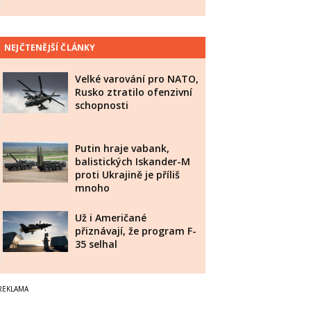
NEJČTENĚJŠÍ ČLÁNKY
Velké varování pro NATO,
Rusko ztratilo ofenzivní
schopnosti
Putin hraje vabank,
balistických Iskander-M
proti Ukrajině je příliš
mnoho
Už i Američané
přiznávají, že program F-
35 selhal