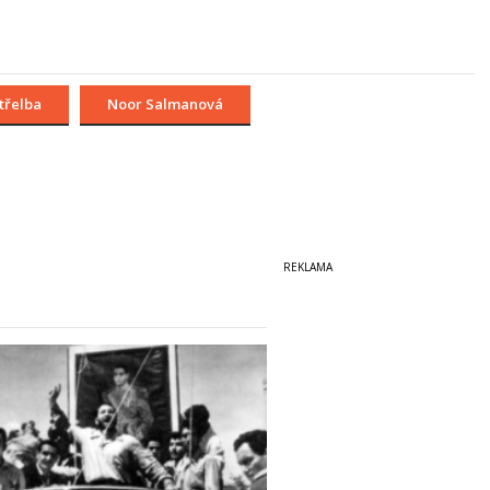
třelba
Noor Salmanová