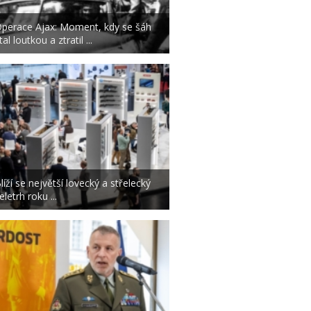
perace Ajax: Moment, kdy se šáh
tal loutkou a ztratil ...
líží se největší lovecký a střelecký
eletrh roku ...