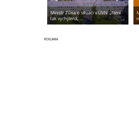
Ministr Zůna o situaci v ÚVN: „Není
M
tak vychýlená, ...
n
Copyright © 2014-2026
SecurityMagazin.cz