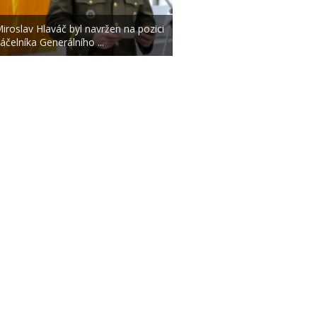
iroslav Hlaváč byl navržen na pozici
áčelníka Generálního ...
|
|
O NÁS
AUTOŘI
ETICKÝ KO