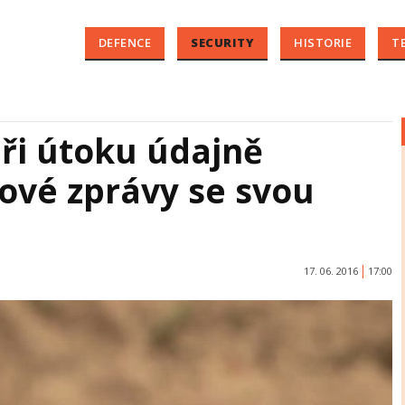
DEFENCE
SECURITY
HISTORIE
T
ři útoku údajně
ové zprávy se svou
17. 06. 2016
17:00