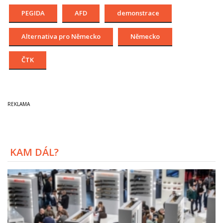
PEGIDA
AFD
demonstrace
Alternativa pro Německo
Německo
ČTK
KAM DÁL?