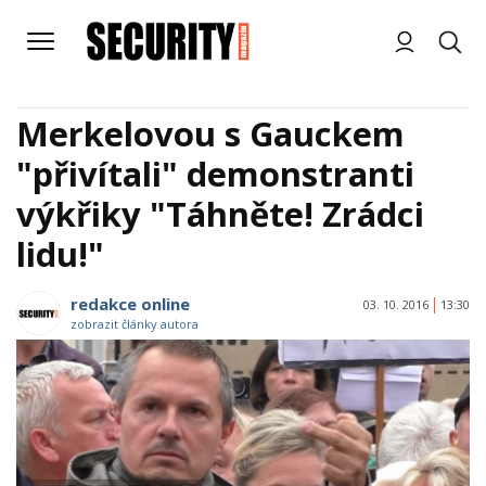
Merkelovou s Gauckem
"přivítali" demonstranti
výkřiky "Táhněte! Zrádci
lidu!"
redakce online
03. 10. 2016
13:30
zobrazit články autora