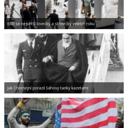
Blíží se největší lovecký a střelecký veletrh roku ...
Jak Chomejní porazil šáhovy tanky kazetami