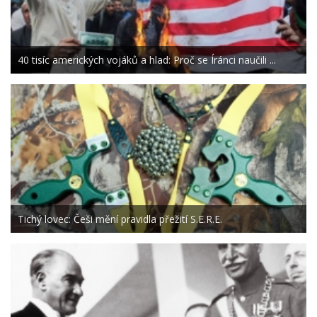
40 tisíc amerických vojáků a hlad: Proč se Íránci naučili ...
Tichý lovec: Češi mění pravidla přežití S.E.R.E.