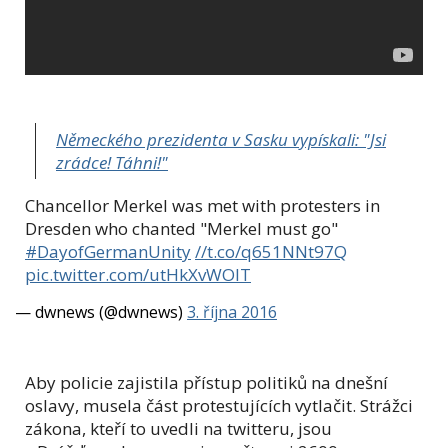
Německého prezidenta v Sasku vypískali: "Jsi
zrádce! Táhni!"
Chancellor Merkel was met with protesters in
Dresden who chanted "Merkel must go"
#DayofGermanUnity
//t.co/q651NNt97Q
pic.twitter.com/utHkXvWOlT
— dwnews (@dwnews)
3. října 2016
Aby policie zajistila přístup politiků na dnešní
oslavy, musela část protestujících vytlačit. Strážci
zákona, kteří to uvedli na twitteru, jsou