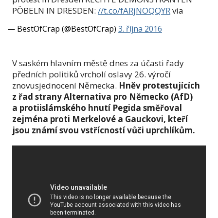
PÖBELN IN DRESDEN:
//t.co/fARjNOQQYR
via
— BestOfCrap (@BestOfCrap)
3. října 2016
V saském hlavním městě dnes za účasti řady
předních politiků vrcholí oslavy 26. výročí
znovusjednocení Německa.
Hněv protestujících
z řad strany Alternativa pro Německo (AfD)
a protiislámského hnutí Pegida směřoval
zejména proti Merkelové a Gauckovi, kteří
jsou známí svou vstřícností vůči uprchlíkům.