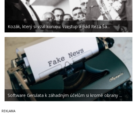
Kozák, který si vzal korunu: vzestup a pád Rezá Šá...
Software Gerulata k záhadným účelům si kromě obrany ...