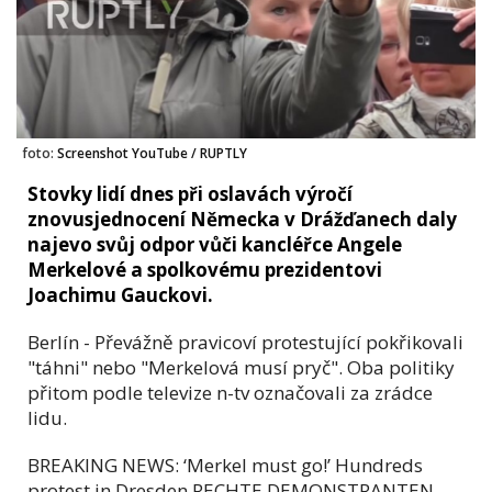
foto:
Screenshot YouTube / RUPTLY
Stovky lidí dnes při oslavách výročí
znovusjednocení Německa v Drážďanech daly
najevo svůj odpor vůči kancléřce Angele
Merkelové a spolkovému prezidentovi
Joachimu Gauckovi.
Berlín - Převážně pravicoví protestující pokřikovali
"táhni" nebo "Merkelová musí pryč". Oba politiky
přitom podle televize n-tv označovali za zrádce
lidu.
BREAKING NEWS: ‘Merkel must go!’ Hundreds
protest in Dresden RECHTE DEMONSTRANTEN