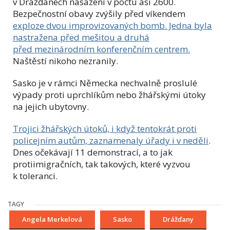
v Drážďanech nasazeni v počtu asi 2600.
Bezpečnostní obavy zvýšily před víkendem
exploze dvou improvizovaných bomb. Jedna byla
nastražena před mešitou a druhá
před mezinárodním konferenčním centrem.
Naštěstí nikoho nezranily.
Sasko je v rámci Německa nechvalně proslulé
výpady proti uprchlíkům nebo žhářskými útoky
na jejich ubytovny.
Trojici žhářských útoků, i když tentokrát proti
policejním autům, zaznamenaly úřady i v neděli
.
Dnes očekávají 11 demonstrací, a to jak
protiimigračních, tak takových, které vyzvou
k toleranci.
TAGY
Angela Merkelová
Sasko
Drážďany