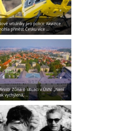
ové vrtulníky pro policii: Akvizice
ohla přinést Česku více ...
inistr Zůna o situaci v ÚVN: „Není
ak vychýlená, ...