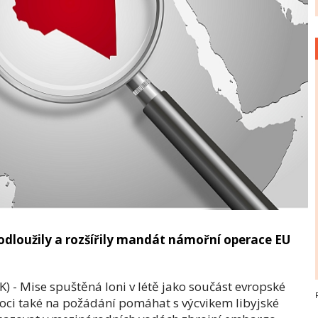
rodloužily a rozšířily mandát námořní operace EU
 - Mise spuštěná loni v létě jako součást evropské
ci také na požádání pomáhat s výcvikem libyjské