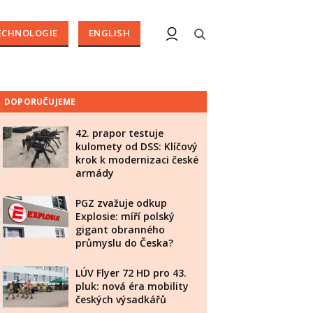
ECHNOLOGIE
ENGLISH
DOPORUČUJEME
42. prapor testuje
kulomety od DSS: Klíčový
krok k modernizaci české
armády
PGZ zvažuje odkup
Explosie: míří polský
gigant obranného
průmyslu do Česka?
LÚV Flyer 72 HD pro 43.
pluk: nová éra mobility
českých výsadkářů