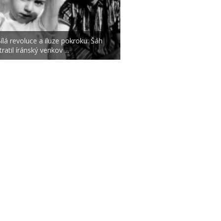
ílá revoluce a iluze pokroku: Šáh
tratil íránský venkov ...