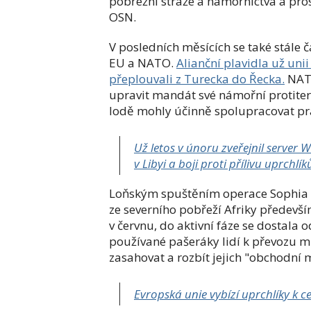
pobřežní stráže a námořnictva a pr
OSN.
V posledních měsících se také stále 
EU a NATO.
Alianční plavidla už uni
přeplouvali z Turecka do Řecka.
NATO
upravit mandát své námořní protiter
lodě mohly účinně spolupracovat prá
Už letos v únoru zveřejnil server
Wi
v Libyi a boji proti přílivu uprchlí
Loňským spuštěním operace Sophia se
ze severního pobřeží Afriky předevš
v červnu, do aktivní fáze se dostala 
používané pašeráky lidí k převozu m
zasahovat a rozbít jejich "obchodní 
Evropská unie vybízí uprchlíky k ce