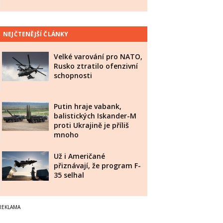
NEJČTENĚJŠÍ ČLÁNKY
Velké varování pro NATO,
Rusko ztratilo ofenzivní
schopnosti
Putin hraje vabank,
balistických Iskander-M
proti Ukrajině je příliš
mnoho
Už i Američané
přiznávají, že program F-
35 selhal