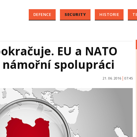
DEFENCE
SECURITY
HISTORIE
T
pokračuje. EU a NATO
o námořní spolupráci
21. 06. 2016
07:45