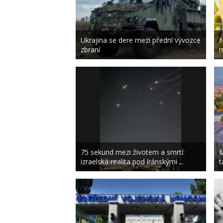
Ukrajina se dere mezi přední vývozce
N
zbraní
m
75 sekund mezi životem a smrtí:
M
izraelská realita pod íránskými ...
t