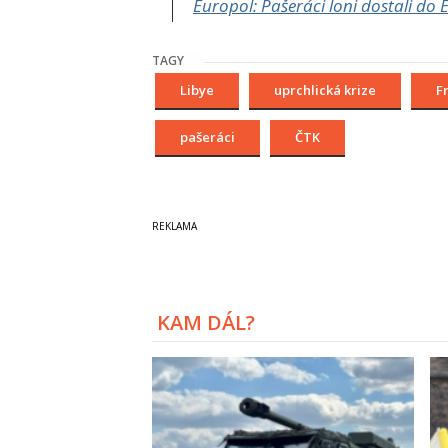
Europol: Pašeráci loni dostali do
TAGY
Libye
uprchlická krize
F
pašeráci
ČTK
KAM DÁL?