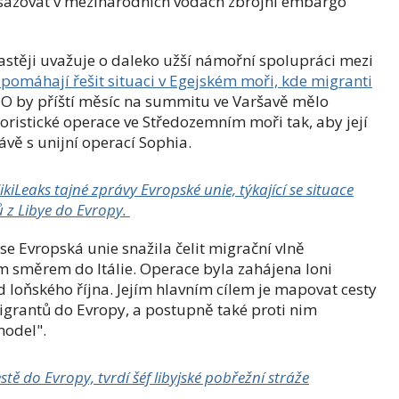
osazovat v mezinárodních vodách zbrojní embargo
častěji uvažuje o daleko užší námořní spolupráci mezi
i pomáhají řešit situaci v Egejském moři, kde migranti
 by příští měsíc na summitu ve Varšavě mělo
oristické operace ve Středozemním moři tak, aby její
vě s unijní operací Sophia.
kiLeaks tajné zprávy Evropské unie, týkající se situace
ků z Libye do Evropy.
 Evropská unie snažila čelit migrační vlně
ím směrem do Itálie. Operace byla zahájena loni
od loňského října. Jejím hlavním cílem je mapovat cesty
igrantů do Evropy, a postupně také proti nim
model".
stě do Evropy, tvrdí šéf libyjské pobřežní stráže