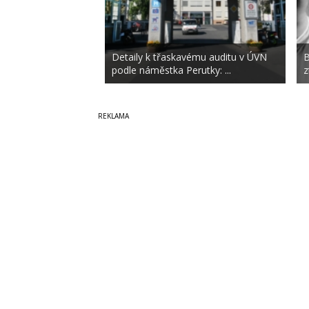
Detaily k třaskavému auditu v ÚVN
B
podle náměstka Perutky: ...
z