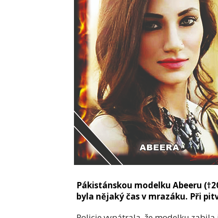
Pákistánskou modelku Abeeru (†20
byla nějaký čas v mrazáku. Při pitv
Policie vypátrala, že modelku zabila