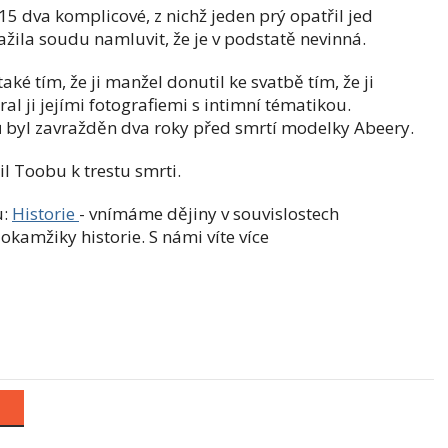
5 dva komplicové, z nichž jeden prý opatřil jed
ažila soudu namluvit, že je v podstatě nevinná.
é tím, že ji manžel donutil ke svatbě tím, že ji
íral ji jejími fotografiemi s intimní tématikou.
ů byl zavražděn dva roky před smrtí modelky Abeery.
l Toobu k trestu smrti.
u:
Historie
- vnímáme dějiny v souvislostech
okamžiky historie. S námi víte více