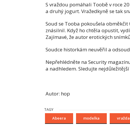
S vraždou pomáhali Toobě v roce 201
a druhý jogurt. Vražedkyně se tak sn
Soud se Tooba pokoušela obměkčit tak
znásilnil. Když ho chtěla opustit, vyd
Zajímavé, že autor erotických snímk
Soudce historkám neuvěřil a odsoudi
Nepřehlédněte na Security magazín
a nadhledem. Sledujte nejdůležitější 
Autor: hop
TAGY
Abeera
modelka
vražda