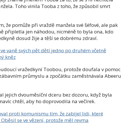
nžela. Toho vinila Tooba z toho, že způsobil smrt
m, že pomůže při vraždě manžela své šéfové, ale pak
mě připletla jen náhodou, nicméně to byla ona, kdo
edkyně dosud žije a těší se dobrému zdraví.
 ve vaně svých pět dětí jedno po druhém včetně
ený kněz
budoucí vražedkyní Toobou, protože doufala v pomoc
v zábavním průmyslu a zpočátku zaměstnávala Abeeru
al jejich dvouměsíční dceru bez dozoru, když byla
navíc chtěl, aby ho doprovodila na večírek.
val proti komunismu tím, že zabíjel lidi, které
 Oběsil se ve vězení, protože měl revma