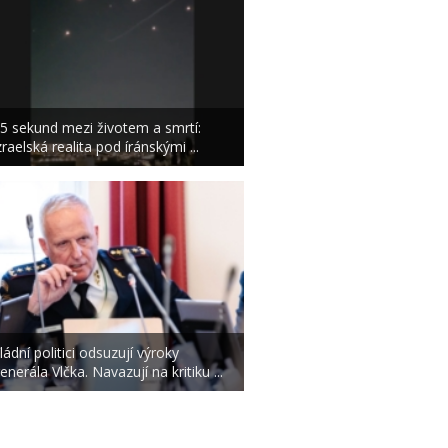
5 sekund mezi životem a smrtí:
zraelská realita pod íránskými ...
ládní politici odsuzují výroky
enerála Vlčka. Navazují na kritiku ...