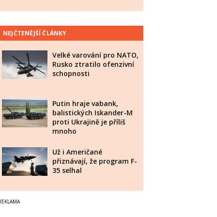
NEJČTENĚJŠÍ ČLÁNKY
Velké varování pro NATO,
Rusko ztratilo ofenzivní
schopnosti
Putin hraje vabank,
balistických Iskander-M
proti Ukrajině je příliš
mnoho
Už i Američané
přiznávají, že program F-
35 selhal