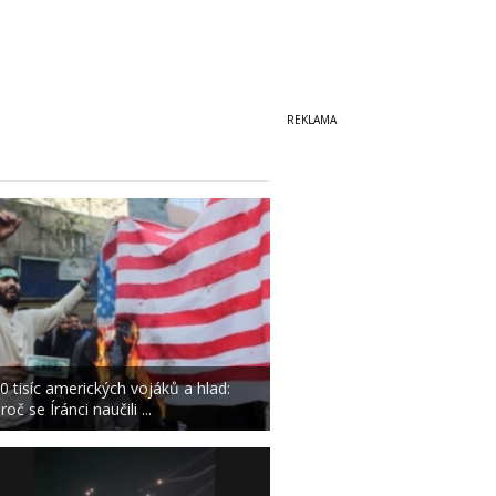
0 tisíc amerických vojáků a hlad:
roč se Íránci naučili ...