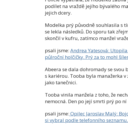
podílet na vraždě jejího bývalého ma
jejich dcery.
Modelka prý původně souhlasila s tí
se lekla následků. Do sporu tak zřej
skončil v kufru, zatímco manžel vraž
psali jsme:
Andrea Yatesová: Utopila
půlroční holčičky. Prý za to mohl šíl
Abeera se dala dohromady se svou 
s kariérou. Tooba byla manažerka 
jako tanečnici.
Tooba vinila manžela z toho, že nech
nemocná. Den po její smrti prý po ní 
psali jsme:
Opilec Jaroslav Malý: Bojo
si vybral podle telefonního seznamu.