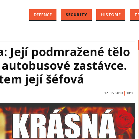
DEFENCE
SECURITY
HISTORIE
T
: Její podmražené tělo
a autobusové zastávce.
rtem její šéfová
12. 06. 2018
18:00