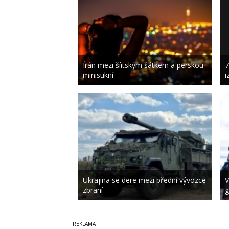
Írán mezi šíitským šátkem a perskou
7
minisukní
i
Ukrajina se dere mezi přední vývozce
V
zbraní
g