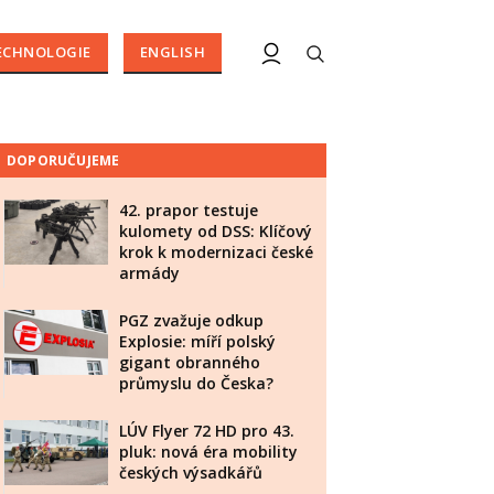
ECHNOLOGIE
ENGLISH
DOPORUČUJEME
42. prapor testuje
kulomety od DSS: Klíčový
krok k modernizaci české
armády
PGZ zvažuje odkup
Explosie: míří polský
gigant obranného
průmyslu do Česka?
LÚV Flyer 72 HD pro 43.
pluk: nová éra mobility
českých výsadkářů