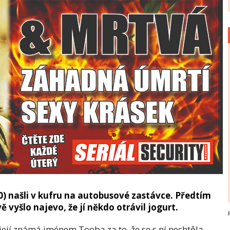
) našli v kufru na autobusové zastávce. Předtím
ě vyšlo najevo, že jí někdo otrávil jogurt.
 její známá jménem Tooba za to, že se s ní nechtěla