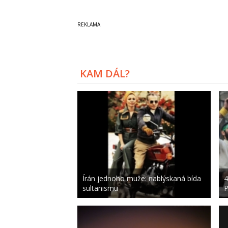
KAM DÁL?
Írán jednoho muže: nablýskaná bída
4
sultanismu
P