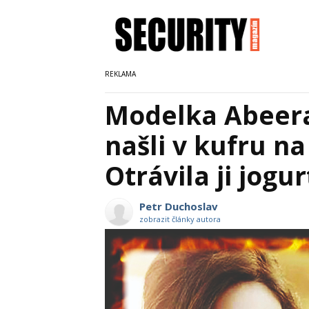
Modelka Abeera
našli v kufru n
Otrávila ji jogu
Petr Duchoslav
zobrazit články autora