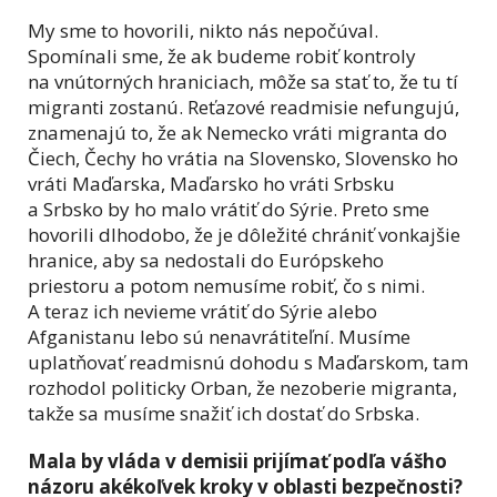
My sme to hovorili, nikto nás nepočúval.
Spomínali sme, že ak budeme robiť kontroly
na vnútorných hraniciach, môže sa stať to, že tu tí
migranti zostanú. Reťazové readmisie nefungujú,
znamenajú to, že ak Nemecko vráti migranta do
Čiech, Čechy ho vrátia na Slovensko, Slovensko ho
vráti Maďarska, Maďarsko ho vráti Srbsku
a Srbsko by ho malo vrátiť do Sýrie. Preto sme
hovorili dlhodobo, že je dôležité chrániť vonkajšie
hranice, aby sa nedostali do Európskeho
priestoru a potom nemusíme robiť, čo s nimi.
A teraz ich nevieme vrátiť do Sýrie alebo
Afganistanu lebo sú nenavrátiteľní. Musíme
uplatňovať readmisnú dohodu s Maďarskom, tam
rozhodol politicky Orban, že nezoberie migranta,
takže sa musíme snažiť ich dostať do Srbska.
Mala by vláda v demisii prijímať podľa vášho
názoru akékoľvek kroky v oblasti bezpečnosti?