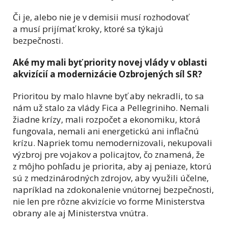
Či je, alebo nie je v demisii musí rozhodovať
a musí prijímať kroky, ktoré sa týkajú
bezpečnosti.
Aké my mali byť priority novej vlády v oblasti
akvizícií a modernizácie Ozbrojených síl SR?
Prioritou by malo hlavne byť aby nekradli, to sa
nám už stalo za vlády Fica a Pellegriniho. Nemali
žiadne krízy, mali rozpočet a ekonomiku, ktorá
fungovala, nemali ani energetickú ani inflačnú
krízu. Napriek tomu nemodernizovali, nekupovali
výzbroj pre vojakov a policajtov, čo znamená, že
z môjho pohľadu je priorita, aby aj peniaze, ktorú
sú z medzinárodných zdrojov, aby využili účelne,
napríklad na zdokonalenie vnútornej bezpečnosti,
nie len pre rôzne akvizície vo forme Ministerstva
obrany ale aj Ministerstva vnútra.