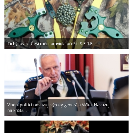
Tichý lovec: Češi mění pravidla přežití S.E.R.E.
Vládní politici odsuzují výroky generála Vlčka. Navazují
na kritiku ...