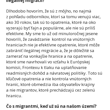
ilegálnej migrácii?
Dlhodobo hovorím, že sú z môjho, no najmä
z pohľadu odborníkov, ktorí sa tomu venujú viac,
ako 30 rokov, tak sú to opatrenia, ktoré na oko
vyzerajú byť fajn a populárne, ale nie sú príliš
efektívne. My sme to už od minuloročnej jesene
hovorili, že zavádzanie kontrol na vnútorných
hraniciach nie je efektívne opatrenie, ktoré môže
zabrániť ilegálnej migrácie a, že je dôležité sa
zamerať na vonkajšie hranice a na opatrenie,
ktoré sme navrhovali vo vzťahu k Európskej
komisii, Frontexu k tlaku na uplatňovanie
readmisných dohôd a návratovej politiky. Toto sú
kľúčové opatrenia a nie kontrola vnútorných
hraníc, ktoré obmedzia iba obyvateľov krajiny
a nie migrantov, ktoré prechádzajú cez zelenú
hranicu.
Čo s migrantmi, keď už sú na našom území?