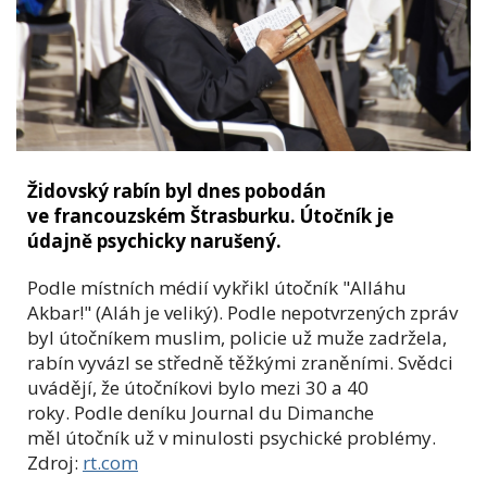
Židovský rabín byl dnes pobodán
ve francouzském Štrasburku. Útočník je
údajně psychicky narušený.
Podle místních médií vykřikl útočník "Alláhu
Akbar!" (Aláh je veliký). Podle nepotvrzených zpráv
byl útočníkem muslim, policie už muže zadržela,
rabín vyvázl se středně těžkými zraněními.
Svědci
uvádějí, že útočníkovi bylo mezi 30 a 40
roky.
Podle deníku Journal du Dimanche
měl
útočník už v minulosti psychické problémy.
Zdroj:
rt.com