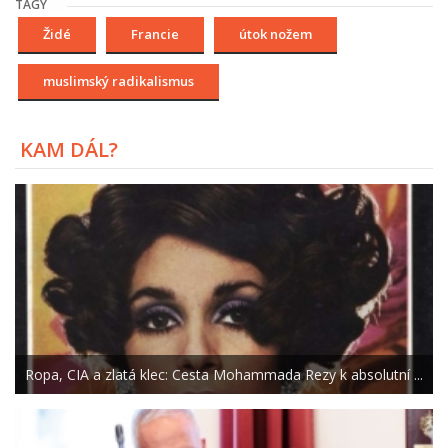
TAGY
Židé
Francie
útok nožem
muslimský radikalismus
KAM DÁL?
Ropa, CIA a zlatá klec: Cesta Mohammada Rezy k absolutní ...