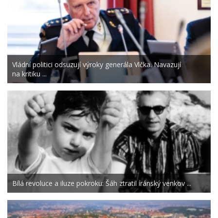
Vládní politici odsuzují výroky generála Vlčka. Navazují
na kritiku ...
Bílá revoluce a iluze pokroku: Šáh ztratil íránský venkov ...