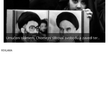
Umučeni islámem: Chomejní sliboval svobodu a zavedl ter...