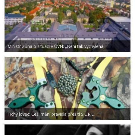
Ministr Zůna o situaci v ÚVN: „Není tak vychýlená, ...
Tichý lovec: Češi mění pravidla přežití S.E.R.E.