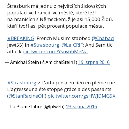
Štrasburk má jednu z největších židovských
populací ve Francii, ve městě, které leží
na hranicích s Německem, žije asi 15,000
Židů,
kteří tvoří asi pět procent populace města.
#BREAKING
: French Muslim stabbed
@Chabad
Jew(55) in
#Strasbourg
.
@Le_CRIF
: Anti Semitic
attack
pic.twitter.com/Ysnv6hMeNa
— Amichai Stein (@AmichaiStein1)
19. srpna 2016
#Strasbourg
> L'attaque a eu lieu en pleine rue.
L'agresseur a été stoppé grâce a des passants.
(
@StanRacineOff
)
pic.twitter.com/gsHWJDMG5X
— La Plume Libre (@lplweb)
19. srpna 2016