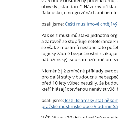
v ČR bude dostatečný počet k tomu, a
obvyklý ,,standard". Názorný příklad 
Rakousku, o no-go zónách ani nemlu
psali jsme:
Čeští muslimové chtějí v
Pak se z muslimů stává jednotná org
a zároveň se stupňuje netolerance k
se však z muslimů nestane tato poč
logicky žádné bezpečnostní riziko, pro
nábožensky) jsou samozřejmě omez
Nicméně již zmíněné příklady evrops
pro další státy v budoucnu nebezpeč
před 10 lety vůbec netušily, že budo
kteří hlásají otevřenou nenávist vůči
psali jsme:
Jestli Islámský stát něko
pražské muslimské obce Vladimír S
V ČR žije asi 20 tisíc převážně sunni