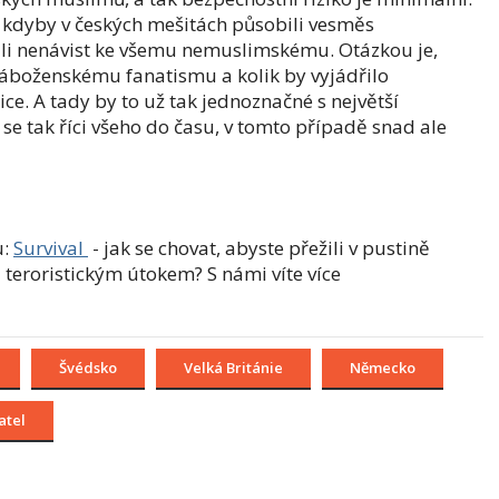
 kdyby v českých mešitách působili vesměs
sali nenávist ke všemu nemuslimskému. Otázkou je,
áboženskému fanatismu a kolik by vyjádřilo
ce. A tady by to už tak jednoznačné s největší
e tak říci všeho do času, v tomto případě snad ale
:
Survival
- jak se chovat, abyste přežili v pustině
teroristickým útokem? S námi víte více
Švédsko
Velká Británie
Německo
atel