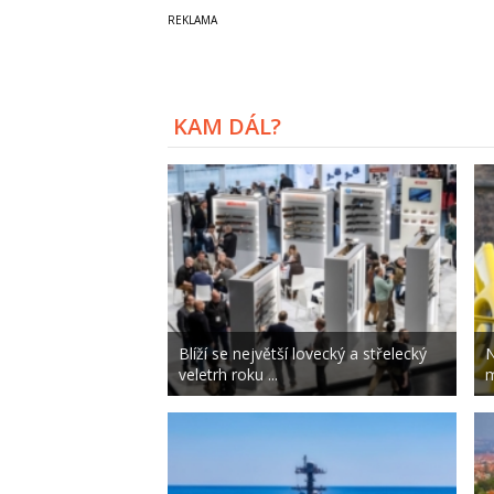
KAM DÁL?
Blíží se největší lovecký a střelecký
N
veletrh roku ...
m