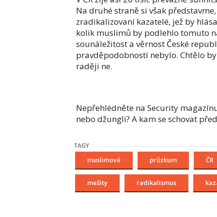
Na druhé straně si však představme,
zradikalizovaní kazatelé, jež by hlá
kolik muslimů by podlehlo tomuto n
sounáležitost a věrnost České republi
pravděpodobností nebylo. Chtělo by s
raději ne.
Nepřehlédněte na Security magazínu
nebo džungli? A kam se schovat před 
TAGY
muslimové
průzkum
ČR
mešity
radikalismus
kaz