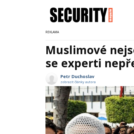
Muslimové nejso
se experti nepř
Petr Duchoslav
zobrazit články autora