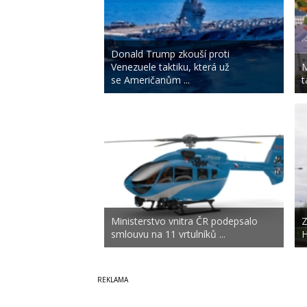
Donald Trump zkouší proti
Venezuele taktiku, která už
M
se Američanům ...
t
Ministerstvo vnitra ČR podepsalo
Z
smlouvu na 11 vrtulníků ...
H