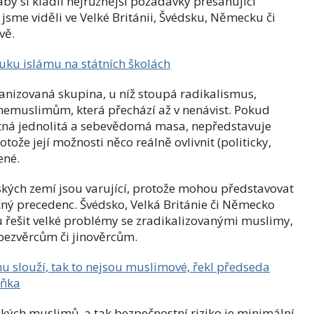
by si kladli nejrůznější požadavky přesahující
jsme viděli ve Velké Británii, Švédsku, Německu či
vě.
ýuku islámu na státních školách
anizovaná skupina, u níž stoupá radikalismus,
 nemuslimům, která přechází až v nenávist. Pokud
etná jednolitá a sebevědomá masa, nepředstavuje
tože její možnosti něco reálně ovlivnit (politicky,
ené.
kých zemí jsou varující, protože mohou představovat
ný precedenc. Švédsko, Velká Británie či Německo
u řešit velké problémy se zradikalizovanými muslimy,
 bezvěrcům či jinověrcům.
mu slouží, tak to nejsou muslimové, řekl předseda
áňka
tských muslimů, a tak bezpečnostní riziko je minimální.