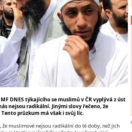
 MF DNES týkajícího se muslimů v ČR vyplývá z úst
ás nejsou radikální. Jinými slovy řečeno, že
 Tento průzkum má však i svůj líc.
, že muslimové nejsou radikální do té doby, než jich