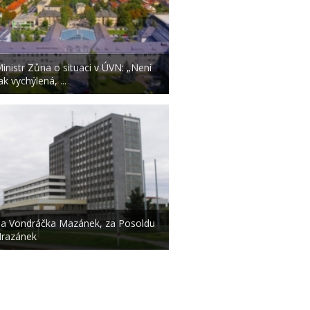
inistr Zůna o situaci v ÚVN: „Není
ak vychýlená, ...
a Vondráčka Mazánek, za Posoldu
razánek