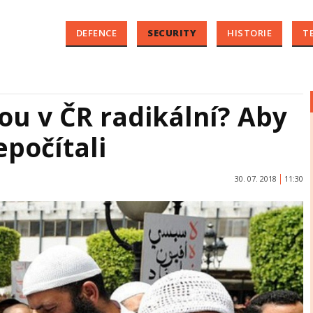
DEFENCE
SECURITY
HISTORIE
T
u v ČR radikální? Aby
epočítali
30. 07. 2018
11:30