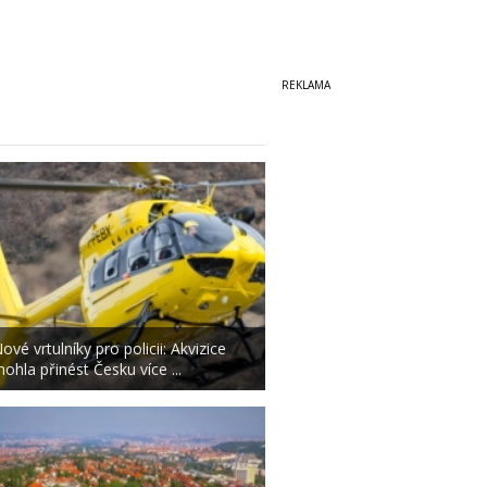
ové vrtulníky pro policii: Akvizice
ohla přinést Česku více ...