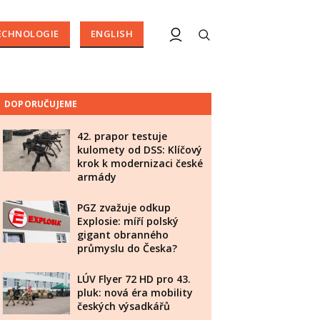
ECHNOLOGIE
ENGLISH
DOPORUČUJEME
42. prapor testuje
kulomety od DSS: Klíčový
krok k modernizaci české
armády
PGZ zvažuje odkup
Explosie: míří polský
gigant obranného
průmyslu do Česka?
LÚV Flyer 72 HD pro 43.
pluk: nová éra mobility
českých výsadkářů