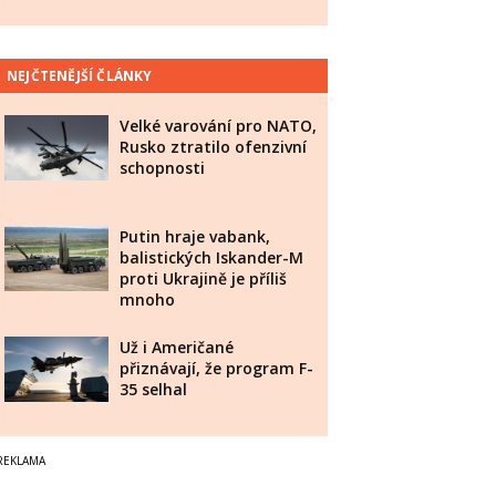
NEJČTENĚJŠÍ ČLÁNKY
Velké varování pro NATO,
Rusko ztratilo ofenzivní
schopnosti
Putin hraje vabank,
balistických Iskander-M
proti Ukrajině je příliš
mnoho
Už i Američané
přiznávají, že program F-
35 selhal