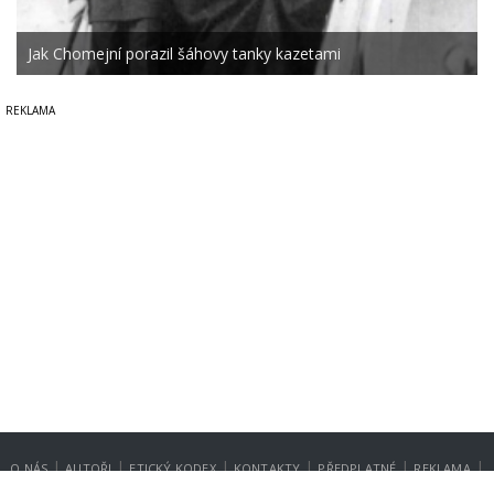
Jak Chomejní porazil šáhovy tanky kazetami
|
|
|
|
|
|
O NÁS
AUTOŘI
ETICKÝ KODEX
KONTAKTY
PŘEDPLATNÉ
REKLAMA