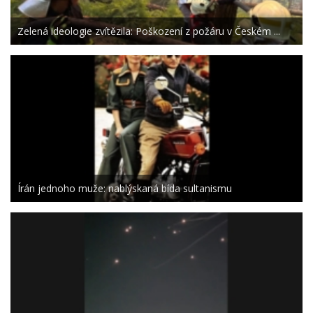
Zelená ideologie zvítězila: Poškození z požáru v Českém ...
Írán jednoho muže: nablýskaná bída sultanismu