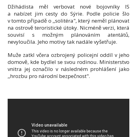
Džihádista měl verbovat nové bojovníky IS
a nabízet jim cesty do Sýrie. Podle policie šlo
v tomto případě o ,,solitéra", který neměl plánovat
na ostrově teroristické útoky. Nicméně verzi, která
souvisí s možným plánováním atentátů,
nevyloučila. Jeho motivy tak nadále vyšetřuje.
Muže zatkl včera ozbrojený policejní oddíl v jeho
domově, kde bydlel se svou rodinou. Ministerstvo
vnitra jej označilo v následném prohlášení jako
,,hrozbu pro národní bezpečnost".