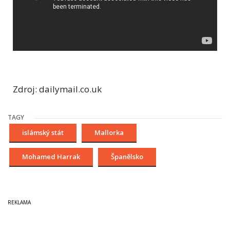
Zdroj: dailymail.co.uk
TAGY
islámský stát
Mallorka
Mohamed Harrak
Španělsko