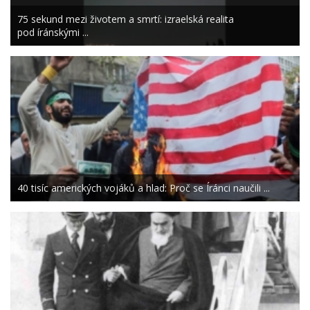
75 sekund mezi životem a smrtí: izraelská realita
pod íránskými ...
40 tisíc amerických vojáků a hlad: Proč se Íránci naučili ...