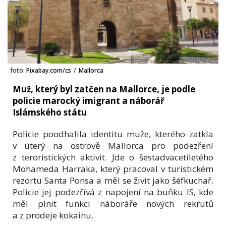
foto:
Pixabay.com/cs
/
Mallorca
Muž, který byl zatčen na Mallorce, je podle
policie marocký imigrant a náborář
Islámského státu
Policie poodhalila identitu muže, kterého zatkla
v úterý na ostrově Mallorca pro podezření
z teroristických aktivit. Jde o šestadvacetiletého
Mohameda Harraka, který pracoval v turistickém
rezortu Santa Ponsa a měl se živit jako šéfkuchař.
Policie jej podezřívá z napojení na buňku IS, kde
měl plnit funkci náboráře nových rekrutů
a z prodeje kokainu.