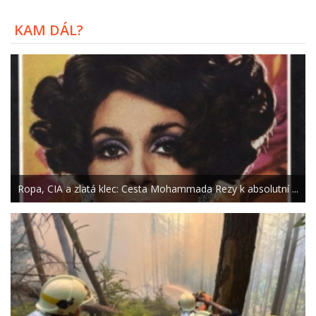
KAM DÁL?
Ropa, CIA a zlatá klec: Cesta Mohammada Rezy k absolutní ...