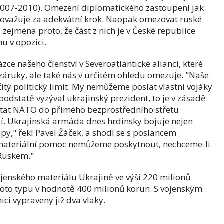
(2007-2010). Omezení diplomatického zastoupení jak
považuje za adekvátní krok. Naopak omezovat ruské
zejména proto, že část z nich je v České republice
mu v opozici.
ázce našeho členství v Severoatlantické alianci, které
áruky, ale také nás v určitém ohledu omezuje. "Naše
tý politický limit. My nemůžeme poslat vlastní vojáky
podstatě vyzýval ukrajinský prezident, to je v zásadě
tat NATO do přímého bezprostředního střetu
cí. Ukrajinská armáda dnes hrdinsky bojuje nejen
py," řekl Pavel Žáček, a shodl se s poslancem
ež materiální pomoc nemůžeme poskytnout, nechceme-li
 Ruskem."
ojenského materiálu Ukrajině ve výši 220 milionů
ohoto typu v hodnotě 400 milionů korun. S vojenským
ci vypraveny již dva vlaky.