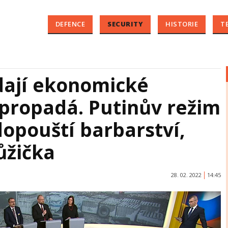
DEFENCE
SECURITY
HISTORIE
T
ají ekonomické
 propadá. Putinův režim
dopouští barbarství,
ůžička
28. 02. 2022
14:45