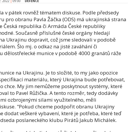
2. 2022
09:00
DEFENCE
la v pátek rovněž tématem diskuse. Podle předsedy
ru pro obranu Pavla Žáčka (ODS) má ukrajinská strana
že Česká republika či Armáda České republiky
 vhodné. Současně příslušné české orgány hledají
 na Ukrajinu dopravit, což jsme sledovali v podobě
álem. Šlo mj. o odkaz na jisté zaváhání či
 dělostřelecké munice v podobě 4000 granátů ráže
unice na Ukrajinu. Je to složité, to my jako opozice
e specifikací materiálu, který Ukrajina bude potřebovat,
 co chce. My jim nemůžeme poskytnout systémy, které
al to Pavel Růžička. A tento rozměr, tedy dodávky
mi ozbrojenými silami využitelného, měli
 diskuse. "Pokud chceme podpořit obranu Ukrajiny
e dodat veškeré vybavení, které je potřeba, které teď
ředseda poslaneckého klubu Pirátů Jakub Michálek.