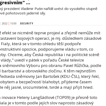
gresivním" ...
ký prezident Vladimir Putin nařídil uvést do vysokého stupně
ové pohotovosti jaderné síly.
2. 2022
15:00
SECURITY
ž efekt se nicméně teprve projeví a zřejmě nemůže mít
astavení bojových operací, je mj. důsledkem zásadové
 Fialy, která se v tomto ohledu těší podpoře
nstruktivní opozice, podporujeme vládu v tom, co
by. Chceme, aby Česká republika i na politické scéně
lády," uvedl v pátek v pořadu České televize
a sněmovního Výboru pro obranu Pavel Růžička, podle
 barbarství a obrovského zločinu. K těm nejtvrdším
edseda sněmovny Jan Bartošek (KDU-ČSL), který řekl,
hobytem a bezpečností blahobyt, přijdeme časem
 něj jasné, srozumitelné, tvrdé a mají přijít hned.
 inovace Heleny Langšádlové (TOP09) je přesně toto
ala je v tomto podle jejích slov naprosto zásadový