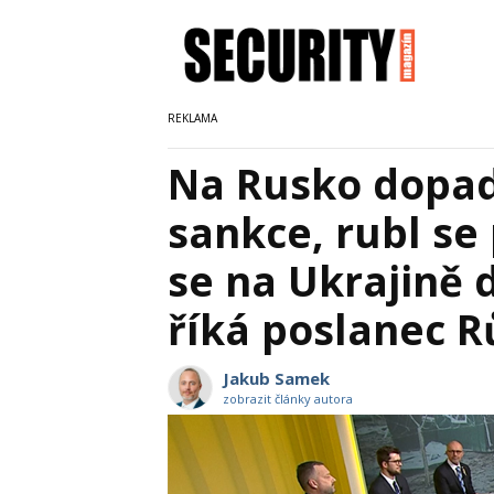
Na Rusko dopad
sankce, rubl se
se na Ukrajině 
říká poslanec R
Jakub Samek
zobrazit články autora