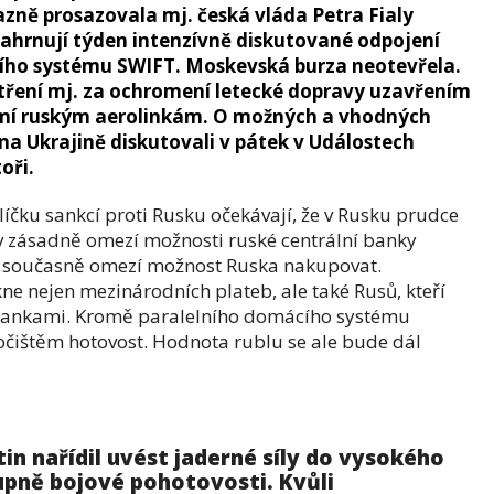
zně prosazovala mj. česká vláda Petra Fialy
zahrnují týden intenzívně diskutované odpojení
ího systému SWIFT. Moskevská burza neotevřela.
ření mj. za ochromení letecké dopravy uzavřením
mí ruským aerolinkám. O možných a vhodných
na Ukrajině diskutovali v pátek v Událostech
oři.
líčku sankcí proti Rusku očekávají, že v Rusku prudce
v zásadně omezí možnosti ruské centrální banky
 současně omezí možnost Ruska nakupovat.
e nejen mezinárodních plateb, ale také Rusů, kteří
bankami. Kromě paralelního domácího systému
čištěm hotovost. Hodnota rublu se ale bude dál
tin nařídil uvést jaderné síly do vysokého
upně bojové pohotovosti. Kvůli