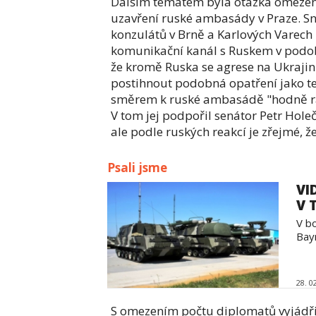
Dalším tématem byla otázka omezen
uzavření ruské ambasády v Praze. Sn
konzulátů v Brně a Karlových Varech 
komunikační kanál s Ruskem v podob
že kromě Ruska se agrese na Ukrajině
postihnout podobná opatření jako ten
směrem k ruské ambasádě "hodně rad
V tom jej podpořil senátor Petr Hole
ale podle ruských reakcí je zřejmé, ž
Psali jsme
VI
V 
V b
Bay
28. 0
S omezením počtu diplomatů vyjádřil 