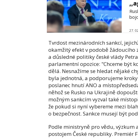
,,a
Rus
boj
27. 0
Tvrdost mezinárodních sankcí, jejich
okamžitý efekt v podobě žádoucího z
a důsledné politiky české vlády Petra
parlamentní opozice: "Chceme být ko
dělá. Nesnažíme se hledat nějaké chy
byla jednotná, a podporujeme kroky v
poslanec hnutí ANO a místopředsed
něhož se Rusko na Ukrajině dopouští
možným sankcím vyzval také místopř
že pokud si nyní vybereme mezi bla
o bezpečnost. Sankce musejí být podle
Podle ministryně pro vědu, výzkum a
postojem České republiky. Premiér Fi