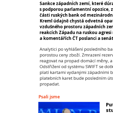
Sankce západních zemí, které důra
s podporou parlamentní opozice, 
části ruských bank od mezinárodn
Kreml údajně chystá odvetná opat
vzdušného prostoru západních ze
reakcích Západu na ruskou agresi 
a komentářích ČT poslanci a senát
Analytici po vyhlášení posledního ba
porostou ceny zboží. Zmrazení rezer
reagovat na propad domácí měny, a
Odstřižení od systému SWIFT se dotkn
platí kartami vydanými západními 
platebních karet bude posledním úto
propadat.
Psali jsme
Pu
st