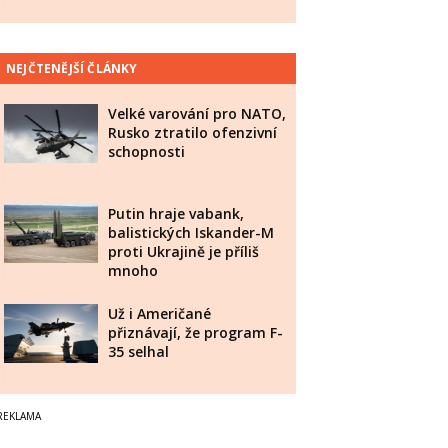
NEJČTENĚJŠÍ ČLÁNKY
Velké varování pro NATO,
Rusko ztratilo ofenzivní
schopnosti
Putin hraje vabank,
balistických Iskander-M
proti Ukrajině je příliš
mnoho
Už i Američané
přiznávají, že program F-
35 selhal