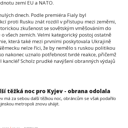
 jednotu zemí EU a NATO.
ynulých dnech. Podle premiéra Fialy byl
kcí proti Rusku znát rozdíl v přístupu mezi zeměmi,
istorickou zkušenost se sovětským vměšováním do
ě o všech zemích. Velmi kategorický postoj ostatně
nie, která také mezi prvními poskytovala Ukrajině
ěmecku nelze říci, že by nemělo s ruskou politikou
ko nakonec uznalo potřebnost tvrdé reakce, přičemž
 kancléř Scholz prudké navýšení obranných výdajů
lší těžká noc pro Kyjev - obrana odolala
ev má za sebou další těžkou noc, obráncům se však podařilo
jinskou metropoli znovu uhájit.