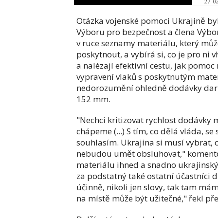
27. 0
Otázka vojenské pomoci Ukrajině by
Výboru pro bezpečnost a člena Výbo
v ruce seznamy materiálu, který mů
poskytnout, a vybírá si, co je pro ni
a nalézají efektivní cestu, jak pomoc
vypravení vlaků s poskytnutým materi
nedorozumění ohledně dodávky daru
152 mm.
"Nechci kritizovat rychlost dodávky m
chápeme (...) S tím, co dělá vláda, s
souhlasím. Ukrajina si musí vybrat,
nebudou umět obsluhovat," komentov
materiálu ihned a snadno ukrajinský
za podstatný také ostatní účastníci
účinně, nikoli jen slovy, tak tam mám
na místě může být užitečné," řekl p