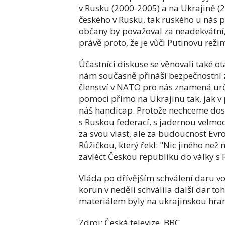
v Rusku (2000-2005) a na Ukrajině 
českého v Rusku, tak ruského u nás 
občany by považoval za neadekvátní, 
právě proto, že je vůči Putinovu reži
Účastníci diskuse se věnovali také ot
nám současně přináší bezpečnostní z
členství v NATO pro nás znamená urči
pomoci přímo na Ukrajinu tak, jak v 
náš handicap. Protože nechceme dos
s Ruskou federací, s jadernou velmo
za svou vlast, ale za budoucnost Evro
Růžičkou, který řekl: "Nic jiného n
zavléct Českou republiku do války s
Vláda po dřívějším schválení daru v
korun v neděli schválila další dar t
materiálem byly na ukrajinskou hrani
Zdroj: Česká televize, BBC