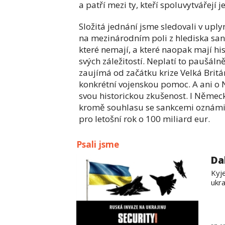
a patří mezi ty, kteří spoluvytvářejí
Složitá jednání jsme sledovali v upl
na mezinárodním poli z hlediska san
které nemají, a které naopak mají h
svých záležitostí. Neplatí to paušáln
zaujímá od začátku krize Velká Britá
konkrétní vojenskou pomoc. A ani o N
svou historickou zkušenost. I Němec
kromě souhlasu se sankcemi oznámil
pro letošní rok o 100 miliard eur.
Psali jsme
Da
Kyj
ukra