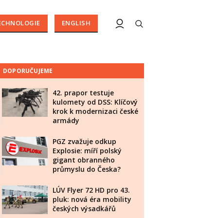
ECHNOLOGIE
ENGLISH
DOPORUČUJEME
42. prapor testuje
kulomety od DSS: Klíčový
krok k modernizaci české
armády
PGZ zvažuje odkup
Explosie: míří polský
gigant obranného
průmyslu do Česka?
LÚV Flyer 72 HD pro 43.
pluk: nová éra mobility
českých výsadkářů