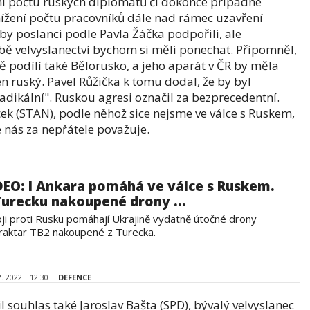
í počtu ruských diplomatů či dokonce případné
ížení počtu pracovníků dále nad rámec uzavření
by poslanci podle Pavla Žáčka podpořili, ale
ě velvyslanectví bychom si měli ponechat. Připomněl,
 podílí také Bělorusko, a jeho aparát v ČR by měla
 ruský. Pavel Růžička k tomu dodal, že by byl
ikální". Ruskou agresi označil za bezprecedentní.
ček (STAN), podle něhož sice nejsme ve válce s Ruskem,
e nás za nepřátele považuje.
DEO: I Ankara pomáhá ve válce s Ruskem.
Turecku nakoupené drony ...
oji proti Rusku pomáhají Ukrajině vydatně útočné drony
raktar TB2 nakoupené z Turecka.
2. 2022
12:30
DEFENCE
souhlas také Jaroslav Bašta (SPD), bývalý velvyslanec