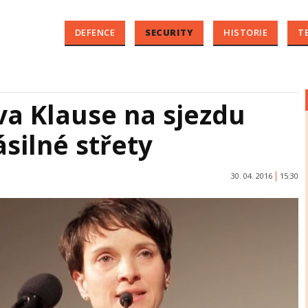
DEFENCE
SECURITY
HISTORIE
T
va Klause na sjezdu
silné střety
30. 04. 2016
15:30