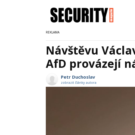
Návštěvu Václa
AfD provázejí ná
Petr Duchoslav
zobrazit články autora