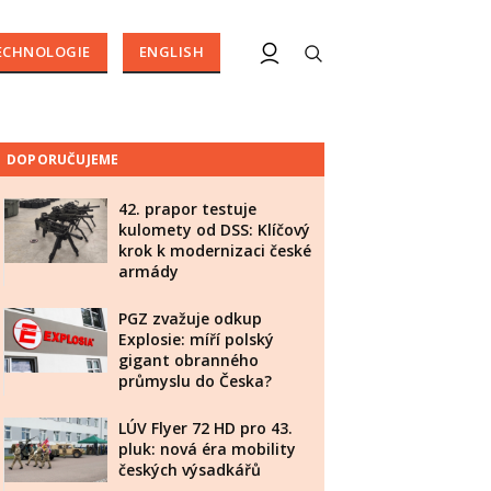
ECHNOLOGIE
ENGLISH
DOPORUČUJEME
42. prapor testuje
kulomety od DSS: Klíčový
krok k modernizaci české
armády
PGZ zvažuje odkup
Explosie: míří polský
gigant obranného
průmyslu do Česka?
LÚV Flyer 72 HD pro 43.
pluk: nová éra mobility
českých výsadkářů