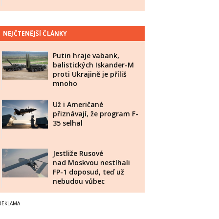
NEJČTENĚJŠÍ ČLÁNKY
Putin hraje vabank,
balistických Iskander-M
proti Ukrajině je příliš
mnoho
Už i Američané
přiznávají, že program F-
35 selhal
Jestliže Rusové
nad Moskvou nestíhali
FP-1 doposud, teď už
nebudou vůbec