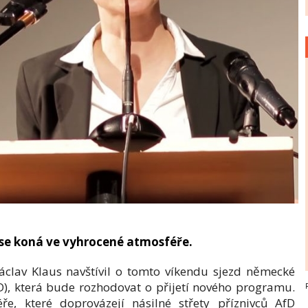
se koná ve vyhrocené atmosféře.
áclav Klaus navštívil o tomto víkendu sjezd německé
D), která bude rozhodovat o přijetí nového programu.
ře, které doprovázejí násilné střety příznivců AfD