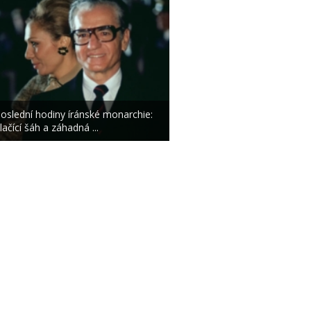
oslední hodiny íránské monarchie:
lačící šáh a záhadná ...