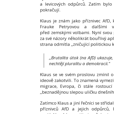
a levicových odpůrců. Zatím bylo 
pokračují.
Klaus je znám jako příznivec AfD, 
Frauke Petryovou a dalšími ve
před zemskými volbami. Nyní svou po
za své názory několikrát bouřlivý ap
strana odmítla ,,zničující politickou 
,,Brutalita útok (na AfD) ukazuje,
nechtějí pluralitu a demokracii."
Klaus se ve svém proslovu zmínil o 
ideově zakotvili. To znamená vymezit
migrace, Evropa, či stále rostouc
,,beznadějnou slepou uličku dnešního
Zatímco Klaus a jiní řečníci se stříd
příznivců AfD a jejich odpůrců, l