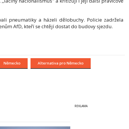
,,laciný nacionalismus" a kritizují i její další pravicově
vali pneumatiky a házeli dělobuchy. Policie zadržela
enům AfD, kteří se chtějí dostat do budovy sjezdu.
Německo
Alternativa pro Německo