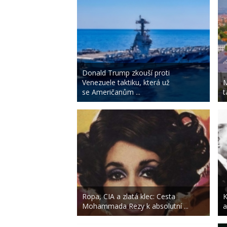
Donald Trump zkouší proti
Venezuele taktiku, která už
M
se Američanům ...
t
Ropa, CIA a zlatá klec: Cesta
K
Mohammada Rezy k absolutní ...
a