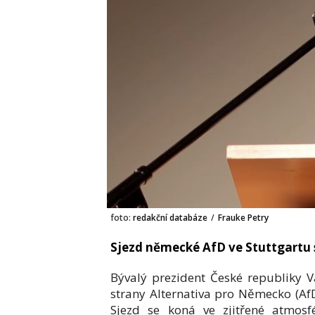
foto:
redakční databáze
/
Frauke Petry
Sjezd německé AfD ve Stuttgartu 
Bývalý prezident České republiky V
strany Alternativa pro Německo (Af
Sjezd se koná ve zjitřené atmosfé