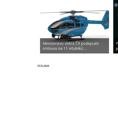
Ministerstvo vnitra ČR podepsalo
P
smlouvu na 11 vrtulníků ...
p