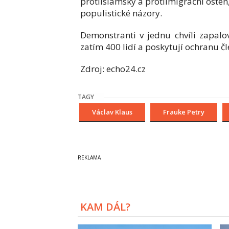
protiislámský a protiimigrační osten, 
populistické názory.
Demonstranti v jednu chvíli zapalo
zatím 400 lidí a poskytují ochranu čl
Zdroj: echo24.cz
TAGY
Václav Klaus
Frauke Petry
KAM DÁL?