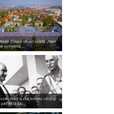
inistr Zůna o situaci v ÚVN: „Není
ak vychýlená, ...
ozák, který si vzal korunu: vzestup
 pád Rezá Šá...