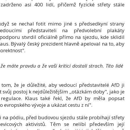
zadrženo asi 400 lidí, přičemž fyzické střety stále
když se nechal fotit mimo jiné s předsedkyní strany
doucími představiteli na předvolební plakáty
dporu stvrdil oficiálně přímo na sjezdu, kde sklidil
laus. Bývalý český prezident hlavně apeloval na to, aby
korektnost".
 že máte pravdu a že vaši kritici dostali strach. Tito lidé
tom, že je důležité, aby vedoucí představitelé AfD ji
 svůj postoj k nejdůležitějším ,,otázkám doby", jako je
í regulace. Klaus také řekl, že AfD by měla popsat
 evropského vývoje a ukázat cestu z ní".
ali na pódiu, před budovou sjezdu stále probíhají střety
evicových aktivistů. Těm se nelíbí především její