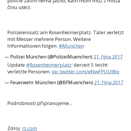
policie zatím nemá jasno, kam mohl muž z místa
činu utéct.
Polizeieinsatz am Rosenheimerplatz. Täter verletzt
mit Messer mehrere Person. Weitere
Informationen folgen.
#München
— Polizei München (@PolizeiMuenchen)
21. října 2017
Update
#Rosenheimerplatz
: derzeit 5 leicht
verletzte Personen.
pic.twitter.com/eNwFPUUt8q
— Feuerwehr München (@BFMuenchen)
21. října 2017
Podrobnosti připravujeme...
Zdroj:
rt.com