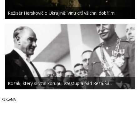
Režisér Herskovič o Ukrajině: Vinu cítí všichni dobří m...
Kozák, který si vzal korunu: vzestup a pád Rezá Šá...