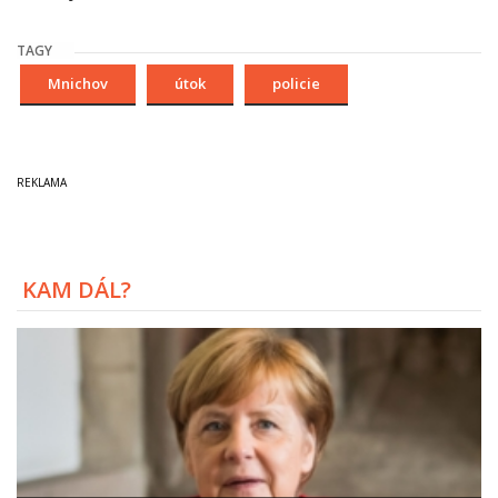
TAGY
Mnichov
útok
policie
KAM DÁL?