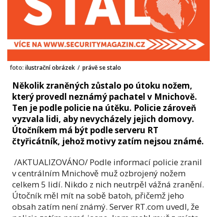
foto:
ilustrační obrázek
/
právě se stalo
Několik zraněných zůstalo po útoku nožem,
který provedl neznámý pachatel v Mnichově.
Ten je podle policie na útěku. Policie zároveň
vyzvala lidi, aby nevycházely jejich domovy.
Útočníkem má být podle serveru RT
čtyřicátník, jehož motivy zatím nejsou známé.
/AKTUALIZOVÁNO/ Podle informací policie zranil
v centrálním Mnichově muž ozbrojený nožem
celkem 5 lidí. Nikdo z nich neutrpěl vážná zranění.
Útočník měl mít na sobě batoh, přičemž jeho
obsah zatím není známý. Server RT.com uvedl, že