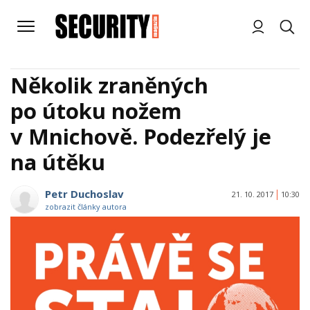
Několik zraněných
po útoku nožem
v Mnichově. Podezřelý je
na útěku
Petr Duchoslav
21. 10. 2017
10:30
zobrazit články autora