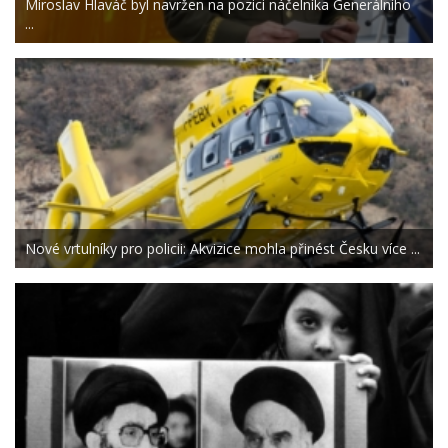
Miroslav Hlaváč byl navržen na pozici náčelníka Generálního
...
Nové vrtulníky pro policii: Akvizice mohla přinést Česku více ...