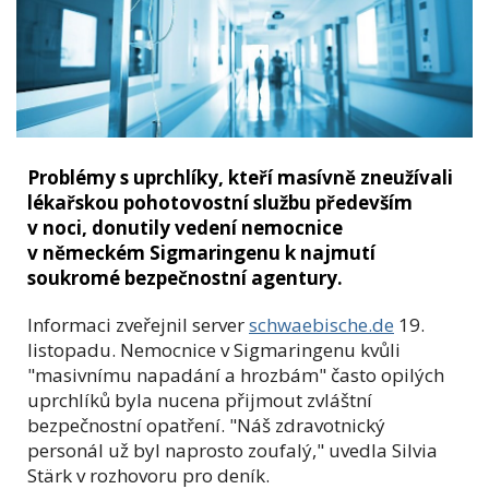
Problémy s uprchlíky, kteří masívně zneužívali
lékařskou pohotovostní službu především
v noci, donutily vedení nemocnice
v německém Sigmaringenu k najmutí
soukromé bezpečnostní agentury.
Informaci zveřejnil server
schwaebische.de
19.
listopadu. Nemocnice v Sigmaringenu kvůli
"masivnímu napadání a hrozbám" často opilých
uprchlíků byla nucena přijmout zvláštní
bezpečnostní opatření. "Náš zdravotnický
personál už byl naprosto zoufalý," uvedla Silvia
Stärk v rozhovoru pro deník.