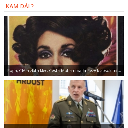
KAM DÁL?
Ropa, CIA a zlatá klec: Cesta Mohammada Rezy k absolutní ...