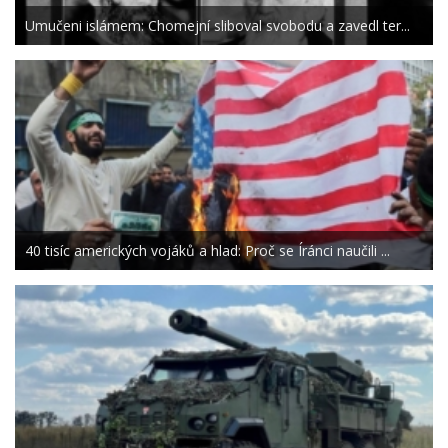
Umučeni islámem: Chomejní sliboval svobodu a zavedl ter...
40 tisíc amerických vojáků a hlad: Proč se Íránci naučili ...