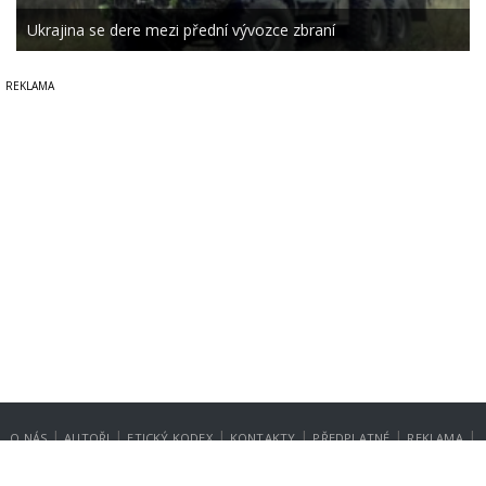
Ukrajina se dere mezi přední vývozce zbraní
|
|
|
|
|
|
O NÁS
AUTOŘI
ETICKÝ KODEX
KONTAKTY
PŘEDPLATNÉ
REKLAMA
GDPR