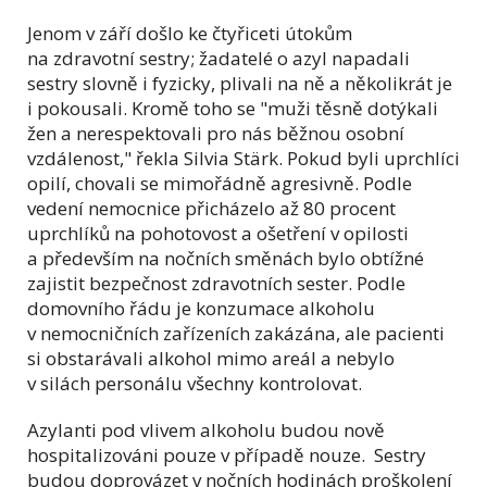
Jenom v září došlo ke čtyřiceti útokům
na zdravotní sestry; ž
adatelé o azyl napadali
sestry slovně i fyzicky, plivali na ně a několikrát je
i pokousali.
Kromě toho se "muži těsně dotýkali
žen a nerespektovali pro nás běžnou osobní
vzdálenost," řekla Silvia Stärk. Pokud byli uprchlíci
opilí, chovali se mimořádně agresivně. Podle
vedení nemocnice přicházelo až 80 procent
uprchlíků na pohotovost a ošetření v opilosti
a především na nočních směnách bylo obtížné
zajistit bezpečnost zdravotních sester. Podle
domovního řádu je konzumace alkoholu
v nemocničních zařízeních zakázána, ale pacienti
si obstarávali alkohol mimo areál a nebylo
v silách personálu všechny kontrolovat.
Azylanti pod vlivem alkoholu budou nově
hospitalizováni pouze v případě nouze. Sestry
budou doprovázet v nočních hodinách proškolení