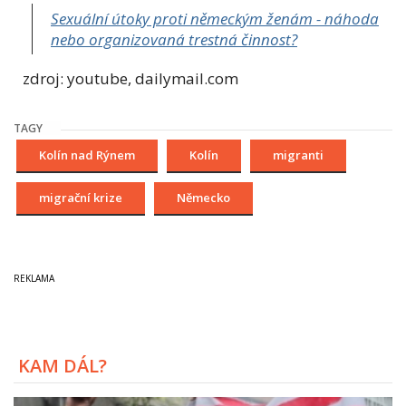
Sexuální útoky proti německým ženám - náhoda
nebo organizovaná trestná činnost?
zdroj: youtube, dailymail.com
TAGY
Kolín nad Rýnem
Kolín
migranti
migrační krize
Německo
KAM DÁL?