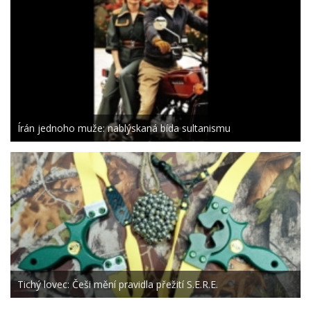
Írán jednoho muže: nablýskaná bída sultanismu
Tichý lovec: Češi mění pravidla přežití S.E.R.E.