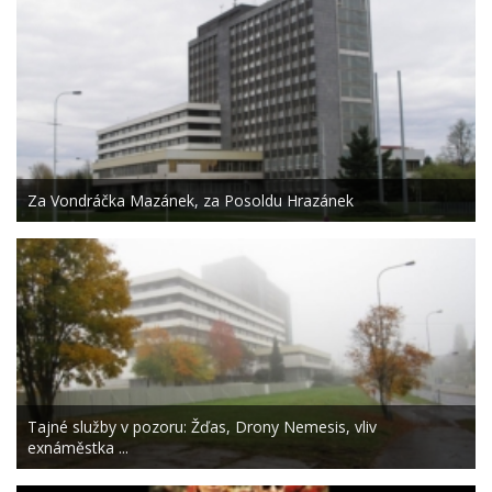
Za Vondráčka Mazánek, za Posoldu Hrazánek
Tajné služby v pozoru: Žďas, Drony Nemesis, vliv
exnáměstka ...