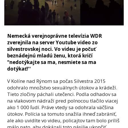
Nemecká verejnoprávne televízia WDR
zverejnila na server Youtube video zo
silvestrovskej noci. Vo videu je počuť
beznádejnú mladú ženu, ktorá kričí
"nedotýkajte sa ma, nesmiete sa ma
dotýkať!''
V Kolíne nad Rýnom sa počas Silvestra 2015
odohralo množstvo sexuálnych útokov a krádeží.
Tieto zločiny páchali utečenci. Podla odhadov sa
na vlakovom nádraží pred polnocou tlačilo viacej
ako 1 000 ľudí. Práve vtedy sa odohrala väčšina
útokov. Polícia sa tomuto snažila ihneď zabrániť,
ale ako uvidíte vo videu, policajtov tam bolo príliš
málo nato, aby dokázali toto násilie ukončiť.