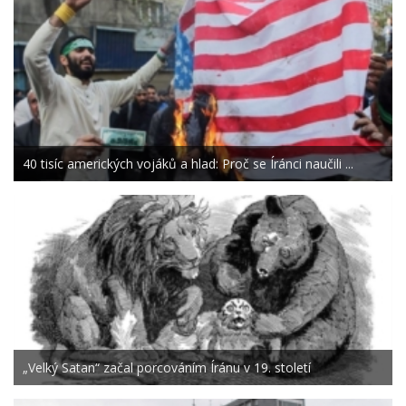
40 tisíc amerických vojáků a hlad: Proč se Íránci naučili ...
„Velký Satan“ začal porcováním Íránu v 19. století