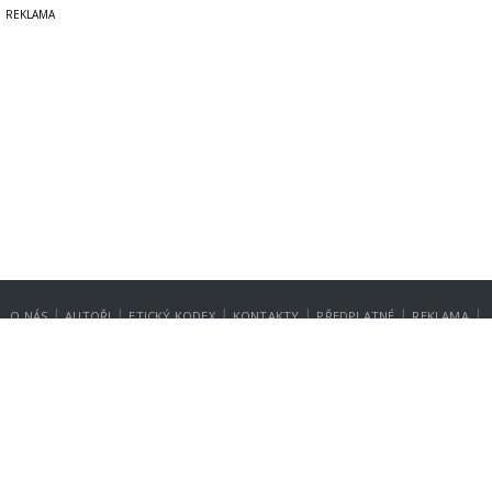
|
|
|
|
|
|
O NÁS
AUTOŘI
ETICKÝ KODEX
KONTAKTY
PŘEDPLATNÉ
REKLAMA
GDPR
NASTAVENÍ SOUKROMÍ
Copyright © 2014-2026
SecurityMagazin.cz
Vydavatelem zpravodajského webu SECURITY MAGAZÍN je společnost