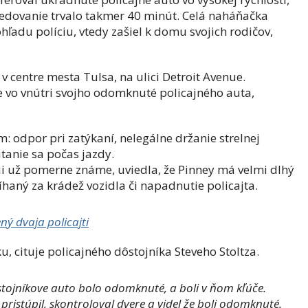
edovanie trvalo takmer 40 minút. Celá naháňačka
ohľadu políciu, vtedy zašiel k domu svojich rodičov,
 v centre mesta Tulsa, na ulici Detroit Avenue.
če vo vnútri svojho odomknuté policajného auta,
m: odpor pri zatýkaní, nelegálne držanie strelnej
tanie sa počas jazdy.
ii už pomerne známe, uviedla, že Pinney má velmi dlhý
tíhaný za krádež vozidla či napadnutie policajta.
ný dvaja policajti
u, cituje policajného d
ôstojníka
Steveho Stoltza.
Dôstojníkove auto bolo odomknuté, a boli v ňom kľúče.
pristúpil, skontroloval dvere a videl že boli odomknuté.