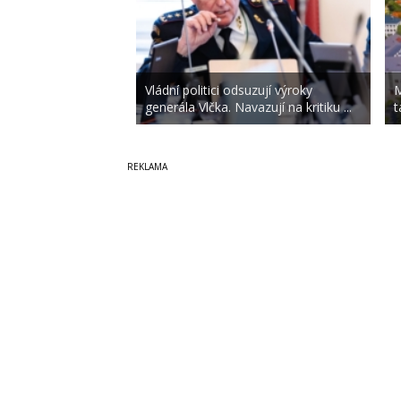
Vládní politici odsuzují výroky
M
generála Vlčka. Navazují na kritiku ...
t