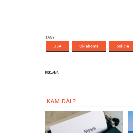
TAGY
USA
Oklahoma
polície
KAM DÁL?