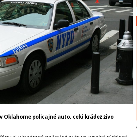
 Oklahome policajné auto, celú krádež živo
féroval ukradnuté policajné auto vo vysokej rýchlosti,