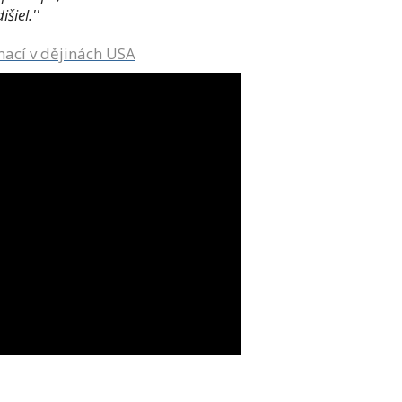
šiel.''
mací v dějinách USA