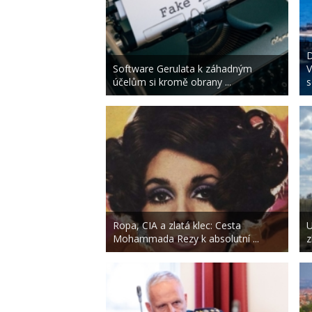
D
Software Gerulata k záhadným
V
účelům si kromě obrany ...
s
Ropa, CIA a zlatá klec: Cesta
U
Mohammada Rezy k absolutní ...
z