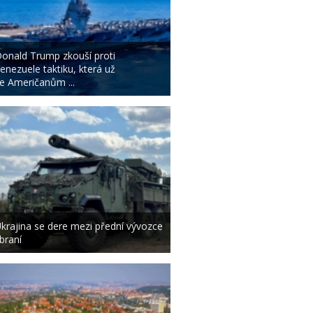
onald Trump zkouší proti
enezuele taktiku, která už
e Američanům ...
krajina se dere mezi přední vývozce
braní