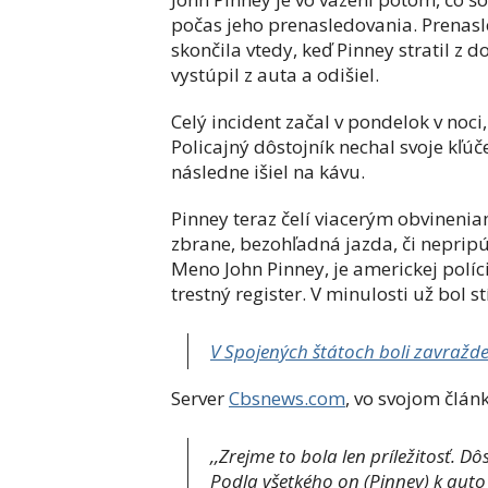
počas jeho prenasledovania. Prenasl
skončila vtedy, keď Pinney stratil z d
vystúpil z auta a odišiel.
Celý incident začal v pondelok v noci,
Policajný dôstojník nechal svoje kľú
následne išiel na kávu.
Pinney teraz čelí viacerým obvinenia
zbrane, bezohľadná jazda, či nepripú
Meno John Pinney, je americkej políc
trestný register. V minulosti už bol s
V Spojených štátoch boli zavražde
Server
Cbsnews.com
, vo svojom článk
,,Zrejme to bola len príležitosť. 
Podla všetkého on (Pinney) k auto 