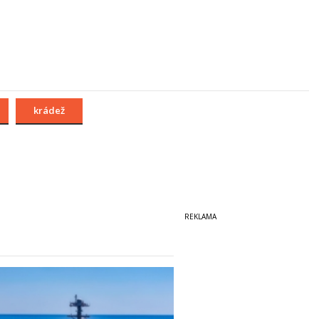
krádež