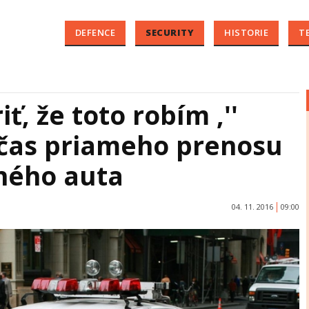
DEFENCE
SECURITY
HISTORIE
T
, že toto robím ,''
očas priameho prenosu
jného auta
04. 11. 2016
09:00