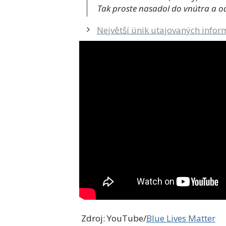
Tak proste nasadol do vnútra a odi
Největší únik utajovaných infor
Zdroj: YouTube/
Blue Lives Matter