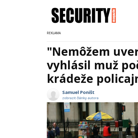
"Nemôžem uveriť
vyhlásil muž p
krádeže polica
Samuel Poništ
zobrazit články autora