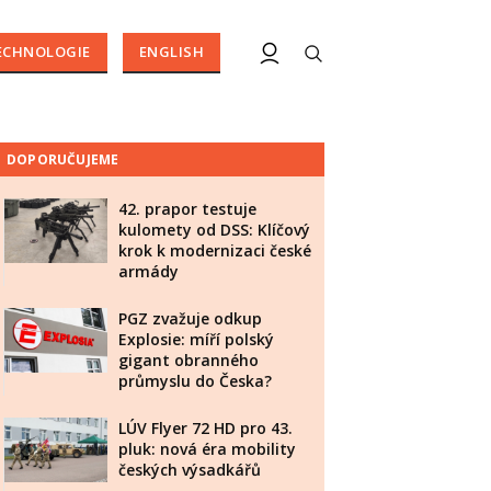
ECHNOLOGIE
ENGLISH
DOPORUČUJEME
42. prapor testuje
kulomety od DSS: Klíčový
krok k modernizaci české
armády
PGZ zvažuje odkup
Explosie: míří polský
gigant obranného
průmyslu do Česka?
LÚV Flyer 72 HD pro 43.
pluk: nová éra mobility
českých výsadkářů