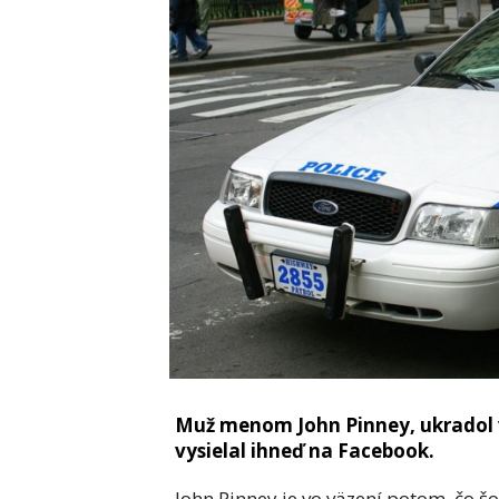
Muž menom John Pinney, ukradol v
vysielal ihneď na Facebook.
John Pinney je vo väzení potom, čo šo