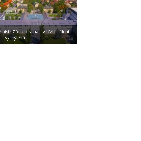
inistr Zůna o situaci v ÚVN: „Není
ak vychýlená, ...