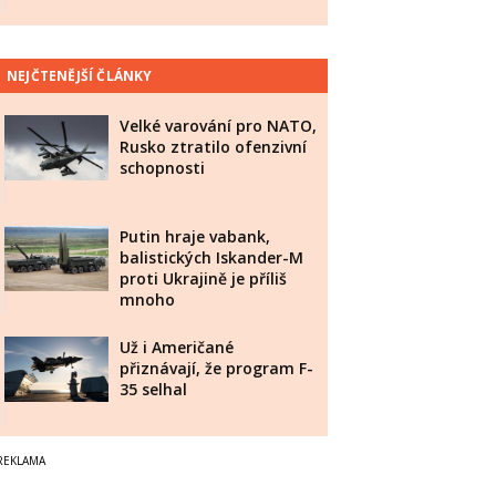
NEJČTENĚJŠÍ ČLÁNKY
Velké varování pro NATO,
Rusko ztratilo ofenzivní
schopnosti
Putin hraje vabank,
balistických Iskander-M
proti Ukrajině je příliš
mnoho
Už i Američané
přiznávají, že program F-
35 selhal