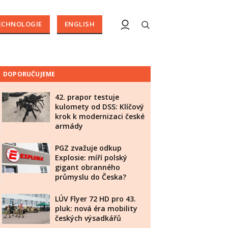
ECHNOLOGIE
ENGLISH
DOPORUČUJEME
42. prapor testuje
kulomety od DSS: Klíčový
krok k modernizaci české
armády
PGZ zvažuje odkup
Explosie: míří polský
gigant obranného
průmyslu do Česka?
LÚV Flyer 72 HD pro 43.
pluk: nová éra mobility
českých výsadkářů