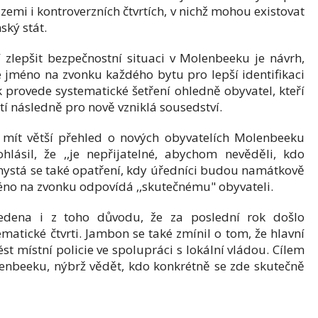
zemi i kontroverzních čtvrtích, v nichž mohou existovat
ský stát.
 zlepšit bezpečnostní situaci v Molenbeeku je návrh,
é jméno na zvonku každého bytu pro lepší identifikaci
k provede systematické šetření ohledně obyvatel, kteří
tí následně pro nově vzniklá sousedství.
e mít větší přehled o nových obyvatelích Molenbeeku
ohlásil, že ,,je nepřijatelné, abychom nevěděli, kdo
hystá se také opatření, kdy úředníci budou namátkově
méno na zvonku odpovídá ,,skutečnému" obyvateli.
edena i z toho důvodu, že za poslední rok došlo
atické čtvrti. Jambon se také zmínil o tom, že hlavní
t místní policie ve spolupráci s lokální vládou. Cílem
lenbeeku, nýbrž vědět, kdo konkrétně se zde skutečně