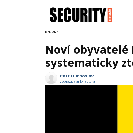
Noví obyvatel
systematicky z
Petr Duchoslav
zobrazit články autora