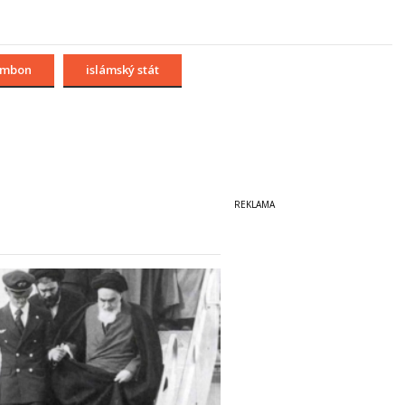
ambon
islámský stát