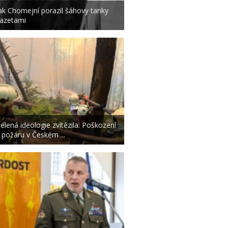
ak Chomejní porazil šáhovy tanky
azetami
elená ideologie zvítězila: Poškození
 požáru v Českém ...