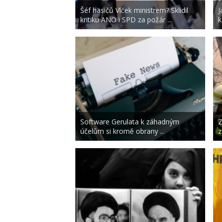
Šéf hasičů Vlček ministrem? Sklidil
J
kritiku ANO i SPD za požár ...
k
Software Gerulata k záhadným
Z
účelům si kromě obrany ...
z