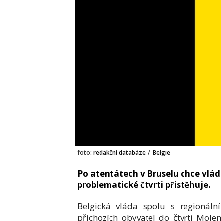
foto:
redakční databáze
/
Belgie
Po atentátech v Bruselu chce vláda
problematické čtvrti přistěhuje.
Belgická vláda spolu s regionáln
příchozích obyvatel do čtvrti Molen