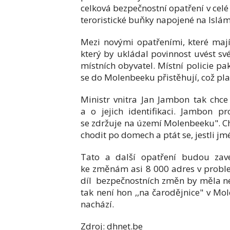
celková bezpečnostní opatření v celé 
teroristické buňky napojené na Islám
Mezi novými opatřeními, které mají
který by ukládal povinnost uvést sv
místních obyvatel. Místní policie pa
se do Molenbeeku přistěhují, což pla
Ministr vnitra Jan Jambon tak chc
a o jejich identifikaci. Jambon pr
se zdržuje na území Molenbeeku". C
chodit po domech a ptát se, jestli j
Tato a další opatření budou zav
ke změnám asi 8 000 adres v problem
díl bezpečnostních změn by měla nés
tak není hon ,,na čarodějnice" v Mo
nachází.
Zdroj: dhnet.be