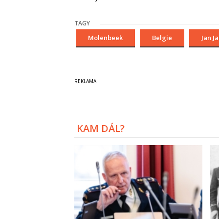
TAGY
Molenbeek
Belgie
Jan J
KAM DÁL?