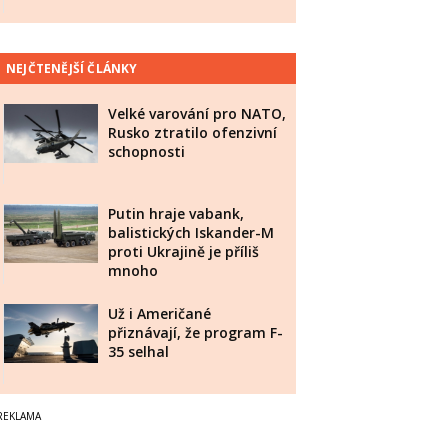
NEJČTENĚJŠÍ ČLÁNKY
Velké varování pro NATO,
Rusko ztratilo ofenzivní
schopnosti
Putin hraje vabank,
balistických Iskander-M
proti Ukrajině je příliš
mnoho
Už i Američané
přiznávají, že program F-
35 selhal