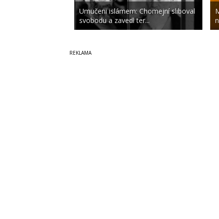
Umučeni islámem: Chomejní sliboval
M
svobodu a zavedl ter...
n
Copyright © 2014-2026
SecurityMagazin.cz