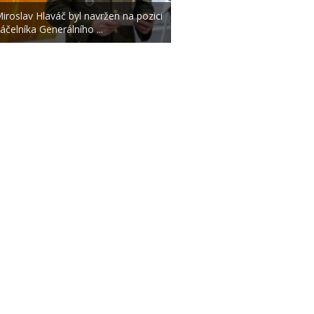
iroslav Hlaváč byl navržen na pozici
áčelníka Generálního ...
|
|
O NÁS
AUTOŘI
ETICKÝ KO