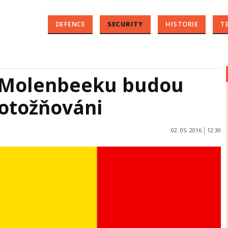
DEFENCE
SECURITY
HISTORIE
T
é Molenbeeku budou
totožňováni
02. 05. 2016
12:30