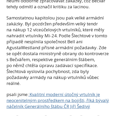
neumí odborně zpracovávat zakázky, což Bečvář
tehdy odmítl a označil kritiku za lacinou.
Samostatnou kapitolou jsou pak velké armádní
zakázky. Byl pozdržen především velký tendr
na nákup 12 víceúčelových vrtulníků, které měly
nahradit vrtulníky Mi-24. Podle Šlechtové v tomto
případě nesplnila společnost Bell ani
AgustaWestland přísné armádní požadavky. Zde
se opět dostala ministryně obrany do kontroverze
s Bečvářem, respektive generálním štábem,
po němž chtěla úpravu zadávací specifikace.
Šlechtová vyslovila pochybnost, zda byly
požadavky armády na nákup vrtulníků vůbec
reálné.
psali jsme:
Kvalitní moderní útočný vrtulník je
neocenitelným prostředkem na bojišti, říká bývalý
náčelník Generálního štábu ČR Jiří Šedivý