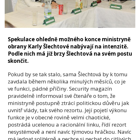
Spekulace ohledně možného konce ministryně
obrany Karly Šlechtové nabývají na intenzitě.
Podle nich má již brzy Šlechtová na svém postu
skončit.
Pokud by se tak stalo, sama Šlechtová by k tomu
zavdala během několika minulých měsíců, co je
ve funkci, pádné příčiny. Security magazín
pravidelně informoval své čtenáře o tom, že
ministryně postupně ztrácí politickou důvěru jak
uvnitř vlády, tak svého rezortu. Její pojetí výkonu
funkce je v obecné rovině velmi chaotické,
postrádá ucelenou a racionální linku, řídí rezort
nesystémově a není navíc týmovou hráčkou. Navíc
má jednat solitérně a nechce si nechat do citlivých