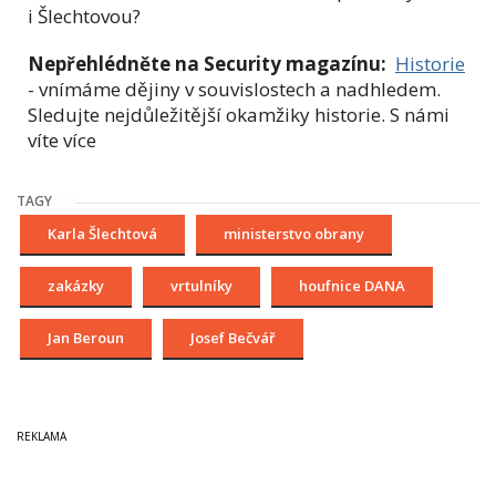
i Šlechtovou?
Nepřehlédněte na Security magazínu:
Historie
- vnímáme dějiny v souvislostech a nadhledem.
Sledujte nejdůležitější okamžiky historie. S námi
víte více
TAGY
Karla Šlechtová
ministerstvo obrany
zakázky
vrtulníky
houfnice DANA
Jan Beroun
Josef Bečvář