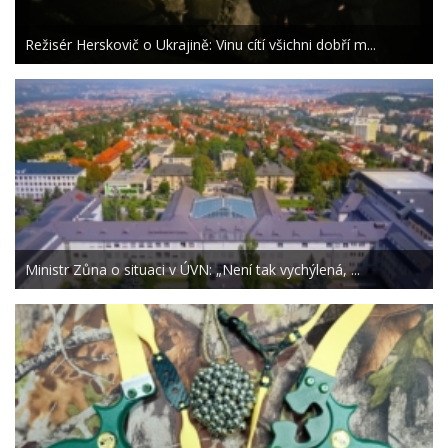
Režisér Herskovič o Ukrajině: Vinu cítí všichni dobří m...
Ministr Zůna o situaci v ÚVN: „Není tak vychýlená, ...