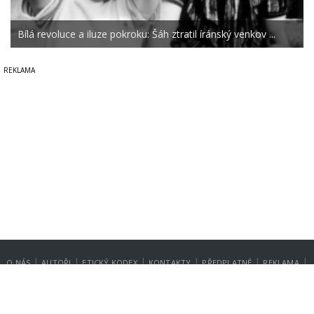
Bílá revoluce a iluze pokroku: Šáh ztratil íránský venkov ...
|
|
|
|
|
|
O NÁS
AUTOŘI
ETICKÝ KODEX
KONTAKTY
PŘEDPLATNÉ
REKLAMA
GDPR
NASTAVENÍ SOUKROMÍ