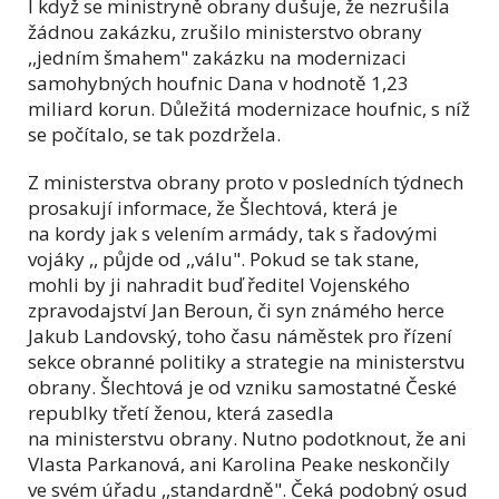
I když se ministryně obrany dušuje, že nezrušila
žádnou zakázku, zrušilo ministerstvo obrany
,,jedním šmahem" zakázku na modernizaci
samohybných houfnic Dana v hodnotě 1,23
miliard korun. Důležitá modernizace houfnic, s níž
se počítalo, se tak pozdržela.
Z ministerstva obrany proto v posledních týdnech
prosakují informace, že Šlechtová, která je
na kordy jak s velením armády, tak s řadovými
vojáky ,, půjde od ,,válu". Pokud se tak stane,
mohli by ji nahradit buď ředitel Vojenského
zpravodajství Jan Beroun, či syn známého herce
Jakub Landovský, toho času náměstek pro řízení
sekce obranné politiky a strategie na ministerstvu
obrany. Šlechtová je od vzniku samostatné České
republky třetí ženou, která zasedla
na ministerstvu obrany. Nutno podotknout, že ani
Vlasta Parkanová, ani Karolina Peake neskončily
ve svém úřadu ,,standardně". Čeká podobný osud