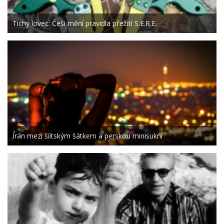
Tichý lovec: Češi mění pravidla přežití S.E.R.E.
Írán mezi šíitským šátkem a perskou minisukní