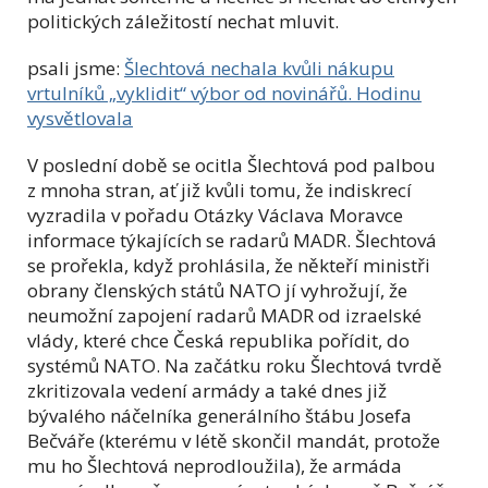
politických záležitostí nechat mluvit.
psali jsme:
Šlechtová nechala kvůli nákupu
vrtulníků „vyklidit“ výbor od novinářů. Hodinu
vysvětlovala
V poslední době se ocitla Šlechtová pod palbou
z mnoha stran, ať již kvůli tomu, že indiskrecí
vyzradila v pořadu Otázky Václava Moravce
informace týkajících se radarů MADR. Šlechtová
se prořekla, když prohlásila, že někteří ministři
obrany členských států NATO jí vyhrožují, že
neumožní zapojení radarů MADR od izraelské
vlády, které chce Česká republika pořídit, do
systémů NATO. Na začátku roku Šlechtová tvrdě
zkritizovala vedení armády a také dnes již
bývalého náčelníka generálního štábu Josefa
Bečváře (kterému v létě skončil mandát, protože
mu ho Šlechtová neprodloužila), že armáda