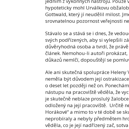
jedním z výkonných nástrojů. Pouze v
hypoteticky mohl Urválkovu obžalob
Gottwald, který jí neudělil milost.
srovnatelnou pozornost veřejnosti ne
Stávalo se a stává se i dnes, že vedo
svých podřízených, aby si vylepšili z
důvěryhodná osoba a tvrdí, že právě t
článek. Nemohou-li autoři prokázat, 
důkazů nemlčí, dopouštějí se poml
Ale ani skutečná spolupráce Heleny 
neměla být důvodem její ostrakizace
o deset let později než on. Ponechá
nástupu na pracoviště věděla, že vych
je skutečně neblaze proslulý žalobce 
odložený na její pracoviště. Určitě 
Horákové“ a mimo to v té době se sku
neprobíraly a nebyly předmětem hro
věděla, co je její nadřízený zač, sot