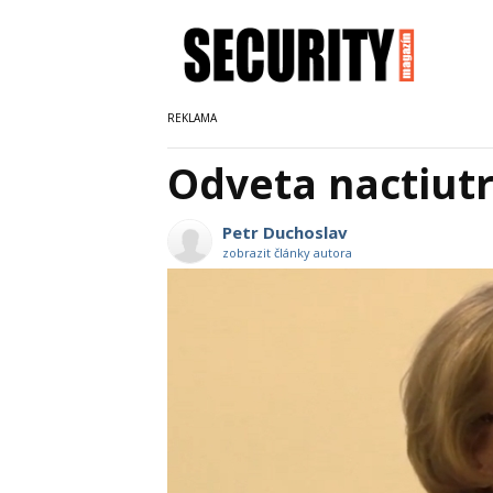
Odveta nactiu
Petr Duchoslav
zobrazit články autora