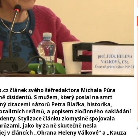
fo.cz článek svého šéfredaktora Michala Půra
ně disidentů. S mužem, který poslal na smrt
ý citacemi názorů Petra Blažka, historika,
otalitních režimů, a popisem zločinného nakládání
identy. Stylizace článku zlomyslně spojovala
růzami, jako by za ně skutečně nesla
ej v článcích „Obrana Heleny Válkové“ a „Kauza