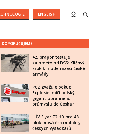
ECHNOLOGIE
ENGLISH
DOPORUČUJEME
42. prapor testuje
kulomety od DSS: Klíčový
krok k modernizaci české
armády
PGZ zvažuje odkup
Explosie: míří polský
gigant obranného
průmyslu do Česka?
LÚV Flyer 72 HD pro 43.
pluk: nová éra mobility
českých výsadkářů