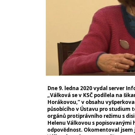
Dne 9. ledna 2020 vydal server In
„Válková se v KSČ podílela na šika
Horákovou,” v obsahu vyšperkovan
působícího v Ústavu pro studium t
orgánů protiprávního režimu s dis
Helenu Válkovou s popisovanými h
odpovědnost. Okomentoval jsem j