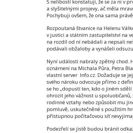
S nelibostí konstatuji, že se za ni v
a slyšitelnými projevy, ač měla mra
Pochybuji ovšem, že ona sama právě d
Rozpoutaná štvanice na Helenu Válkov
v justici a státním zastupitelství na 
na rozdíl od ní nebádali a nepsali n
podávali obžaloby a vynášeli odsuzu
Nyní události nabraly zpětný chod. 
oznámení na Michala Půra, Petra Blaž
vlastní server Info.cz. Dožaduje se j
svého nároku odvozuje přímo z defin
se ho „dopustí ten, kdo o jiném sděl
ohrozit jeho vážnost u spoluobčanů, 
rodinné vztahy nebo způsobit mu jin
pomluvě, uskutečněné s použitím hr
přístupnou počítačovou síť nevyjíma
Podezřelí se jistě budou bránit odk