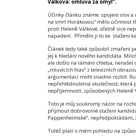
Válková: omluva za omyl“.
Účinky článku známe: spojení slov a 
na smrt Horákovou“ mělo účinnost tř
proti Heleně Válkové, včetně sice nep
napadení. Přimělo ji to ke stažení k
Článek tedy také způsobil zmaření p
jej k hledání nového kandidáta. Milo
ale došlo na lámání chleba, nenašel 
„mluvících hlav“ z televizních obrazov
argumentaci mohl snadno rozbít. Ruš
nepřehlédnutelná skutečnost, která 
nepříjemností, způsobených Heleně 
Toto je můj soukromý názor na rozh
přijmout dobrovolné stažení kandida
Pappenheimské“, nepředpokládám, že
Totéž platí o mém pohledu na způsob