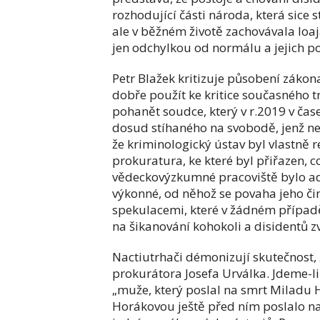
rozhodující části národa, která sice 
ale v běžném životě zachovávala loaja
jen odchylkou od normálu a jejich p
Petr Blažek kritizuje působení zákon
dobře použít ke kritice současného
pohanět soudce, který v r.2019 v ča
dosud stíhaného na svobodě, jenž ne
že kriminologický ústav byl vlastně 
prokuratura, ke které byl přiřazen, 
vědeckovýzkumné pracoviště bylo a
výkonné, od něhož se povaha jeho čin
spekulacemi, které v žádném případě
na šikanování kohokoli a disidentů zv
Nactiutrhači démonizují skutečnost, 
prokurátora Josefa Urválka. Jdeme-li
„muže, který poslal na smrt Miladu H
Horákovou ještě před ním poslalo na