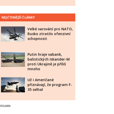
NEJČTENĚJŠÍ ČLÁNKY
Velké varování pro NATO,
Rusko ztratilo ofenzivní
schopnosti
Putin hraje vabank,
balistických Iskander-M
proti Ukrajině je příliš
mnoho
Už i Američané
přiznávají, že program F-
35 selhal