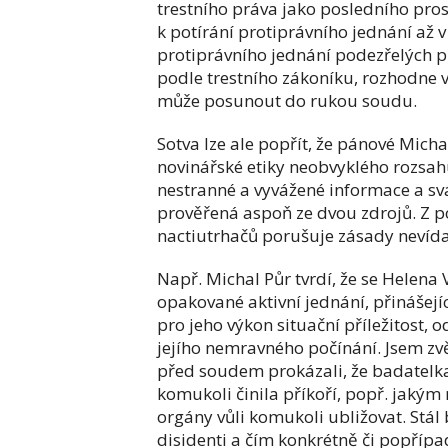
trestního práva jako posledního prost
k potírání protiprávního jednání až 
protiprávního jednání podezřelých př
podle trestního zákoníku, rozhodne v
může posunout do rukou soudu.
Sotva lze ale popřít, že pánové Mich
novinářské etiky neobvyklého rozsah
nestranné a vyvážené informace a sv
prověřená aspoň ze dvou zdrojů. Z 
nactiutrhačů porušuje zásady neví
Např. Michal Půr tvrdí, že se Helena 
opakované aktivní jednání, přinášejí
pro jeho výkon situační příležitost, 
jejího nemravného počínání. Jsem zvě
před soudem prokázali, že badatelk
komukoli činila příkoří, popř. jaký
orgány vůli komukoli ubližovat. Stál b
disidenti a čím konkrétně či popříp