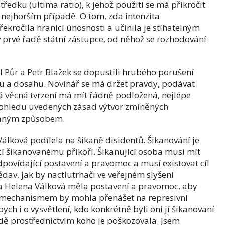
ředku (ultima ratio), k jehož použití se má přikročit
v nejhorším případě. O tom, zda intenzita
ekročila hranici únosnosti a učinila je stíhatelným
 prvé řadě státní zástupce, od něhož se rozhodování
al Půr a Petr Blažek se dopustili hrubého porušení
u a dosahu. Novinář se má držet pravdy, podávat
á věcná tvrzení má mít řádně podložená, nejlépe
pohledu uvedených zásad výtvor zmíněných
daným způsobem.
Válková podílela na šikaně disidentů. Šikanování je
cí šikanovanému příkoří. Šikanující osoba musí mít
odpovídající postavení a pravomoc a musí existovat cíl
dav, jak by nactiutrhači ve veřejném slyšení
a Helena Válková měla postavení a pravomoc, aby
m mechanismem by mohla přenášet na represivní
ych i o vysvětlení, kdo konkrétně byli oni jí šikanovaní
adě prostřednictvím koho je poškozovala. Jsem