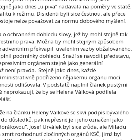
stejně jako dnes „u piva“ nadávala na poměry ve státě,
litu k režimu. Disidenti byli sice čestnou, ale přece
ostoje nelze považovat za normu dobového myšlení.
a o ochranném dohledu slovy, jež by mohl stejně tak
 trestního práva. Možná by mohl stejným způsobem
se adventním překvapil uvalením vazby obžalovaného,
plnil podmínky dohledu. Snaží se navodit představu,
represivním orgánem stejně jako generální
což není pravda. Stejně jako dnes, každé
dministrativně podřízeno nějakému orgánu moci
nosti odlišovala. V podstatě naplnil článek pustými
 neprokazují, že by se Helena Válková podílela
lášť.
že na článku Heleny Válkové se skví podpis bývalého
 do důsledků, pak nepřesné je i jeho označení jako
orákovou“. Josef Urválek byl sice zrůda, ale Miladu
 smrt rozhodnutí zločinných orgánů KSČ, jimž byl