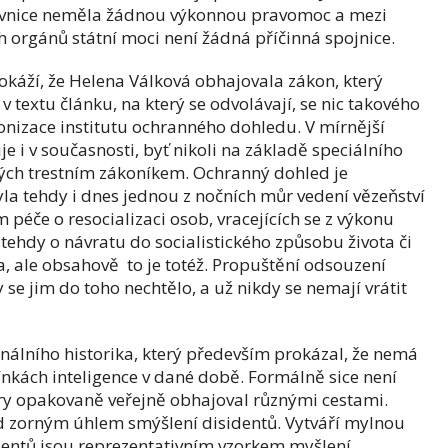
ovnice neměla žádnou výkonnou pravomoc a mezi
orgánů státní moci není žádná příčinná spojnice.
káží, že Helena Válková obhajovala zákon, který
v textu článku, na který se odvolávají, se nic takového
nizace institutu ochranného dohledu. V mírnější
je i v současnosti, byť nikoli na základě speciálního
ných trestním zákoníkem. Ochranný dohled je
yla tehdy i dnes jednou z nočních můr vedení vězeňství
m péče o resocializaci osob, vracejících se z výkonu
 tehdy o návratu do socialistického způsobu života či
, ale obsahově to je totéž. Propuštění odsouzení
se jim do toho nechtělo, a už nikdy se nemají vrátit
onálního historika, který především prokázal, že nemá
nkách inteligence v dané době. Formálně sice není
ry opakovaně veřejně obhajoval různými cestami.
d zorným úhlem smýšlení disidentů. Vytváří mylnou
identů jsou reprezentativním vzorkem myšlení