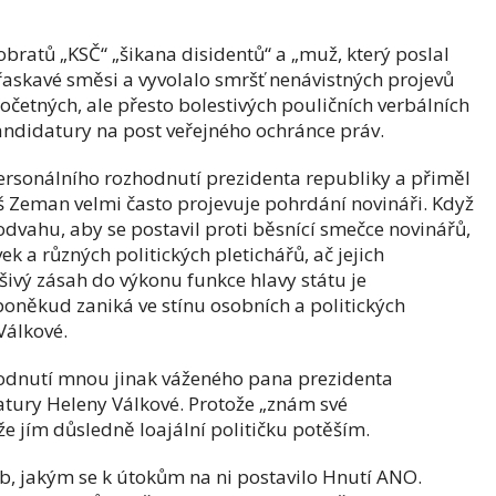
obratů „KSČ“ „šikana disidentů“ a „muž, který poslal
askavé směsi a vyvolalo smršť nenávistných projevů
očetných, ale přesto bolestivých pouličních verbálních
andidatury na post veřejného ochránce práv.
ersonálního rozhodnutí prezidenta republiky a přiměl
š Zeman velmi často projevuje pohrdání novináři. Když
odvahu, aby se postavil proti běsnící smečce novinářů,
ek a různých politických pletichářů, ač jejich
ivý zásah do výkonu funkce hlavy státu je
poněkud zaniká ve stínu osobních a politických
Válkové.
odnutí mnou jinak váženého pana prezidenta
tury Heleny Válkové. Protože „znám své
 jím důsledně loajální političku potěším.
, jakým se k útokům na ni postavilo Hnutí ANO.