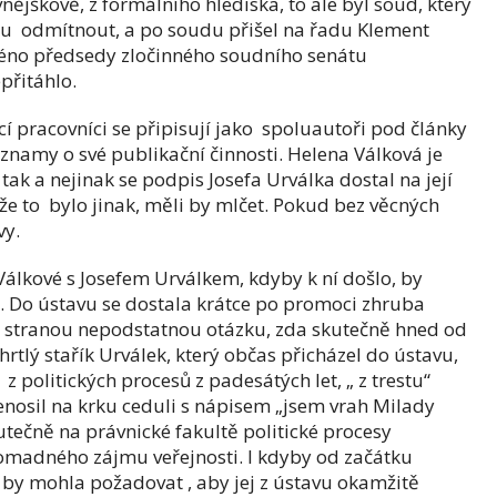
nějškově, z formálního hlediska, to ale byl soud, který
u odmítnout, a po soudu přišel na řadu Klement
 Jméno předsedy zločinného soudního senátu
přitáhlo.
ucí pracovníci se připisují jako spoluautoři pod články
áznamy o své publikační činnosti. Helena Válková je
ak a nejinak se podpis Josefa Urválka dostal na její
že to bylo jinak, měli by mlčet. Pokud bez věcných
uvy.
Válkové s Josefem Urválkem, kdyby k ní došlo, by
. Do ústavu se dostala krátce po promoci zhruba
m stranou nepodstatnou otázku, zda skutečně hned od
rtlý stařík Urválek, který občas přicházel do ústavu,
z politických procesů z padesátých let, „ z trestu“
nenosil na krku ceduli s nápisem „jsem vrah Milady
tečně na právnické fakultě politické procesy
madného zájmu veřejnosti. I kdyby od začátku
va by mohla požadovat , aby jej z ústavu okamžitě