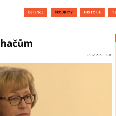
DEFENCE
SECURITY
HISTORIE
T
trhačům
02. 02. 2020
10:00