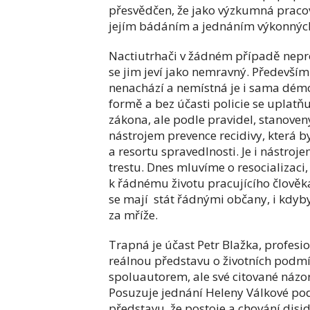
přesvědčen, že jako výzkumná prac
jejím bádáním a jednáním výkonných 
Nactiutrhači v žádném případě nepro
se jim jeví jako nemravný. Především 
nenachází a nemístná je i sama démo
formě a bez účasti policie se uplatňu
zákona, ale podle pravidel, stanove
nástrojem prevence recidivy, která b
a resortu spravedlnosti. Je i nástroje
trestu. Dnes mluvíme o resocializaci,
k řádnému životu pracujícího člověka
se mají stát řádnými občany, i kdyby 
za mříže.
Trapná je účast Petr Blažka, profesi
reálnou představu o životních podmí
spoluautorem, ale své citované názo
Posuzuje jednání Heleny Válkové po
představu, že postoje a chování dis