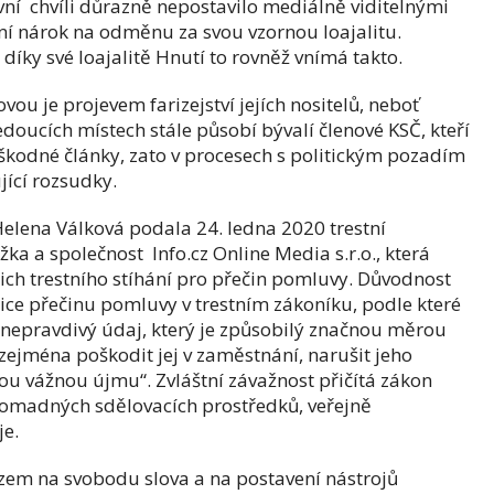
 první chvíli důrazně nepostavilo mediálně viditelnými
vní nárok na odměnu za svou vzornou loajalitu.
íky své loajalitě Hnutí to rovněž vnímá takto.
ou je projevem farizejství jejích nositelů, neboť
vedoucích místech stále působí bývalí členové KSČ, kteří
eškodné články, zato v procesech s politickým pozadím
jící rozsudky.
Helena Válková podala 24. ledna 2020 trestní
ka a společnost Info.cz Online Media s.r.o., která
ejich trestního stíhání pro přečin pomluvy. Důvodnost
ice přečinu pomluvy v trestním zákoníku, podle které
í nepravdivý údaj, který je způsobilý značnou měrou
zejména poškodit jej v zaměstnání, narušit jeho
ou vážnou újmu“. Zvláštní závažnost přičítá zákon
omadných sdělovacích prostředků, veřejně
je.
azem na svobodu slova a na postavení nástrojů