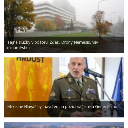
Tajné služby v pozoru: Žďas, Drony Nemesis, vliv
exnáměstka ...
Miroslav Hlaváč byl navržen na pozici náčelníka Generálního
...