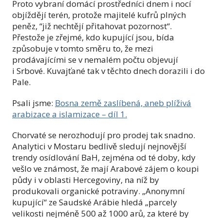
Proto vybraní domácí prostředníci dnem i nocí
objíždějí terén, protože majitelé kufrů plných
peněz, “již nechtějí přitahovat pozornost“.
Přestože je zřejmé, kdo kupující jsou, bída
způsobuje v tomto směru to, že mezi
prodávajícími se v nemalém počtu objevují
i Srbové. Kuvajťané tak v těchto dnech dorazili i do
Pale.
Psali jsme:
Bosna země zaslíbená, aneb plíživá
arabizace a islamizace – díl 1.
Chorvaté se nerozhodují pro prodej tak snadno.
Analytici v Mostaru bedlivě sledují nejnovější
trendy osídlování BaH, zejména od té doby, kdy
vešlo ve známost, že mají Arabové zájem o koupi
půdy i v oblasti Hercegoviny, na níž by
produkovali organické potraviny. „Anonymní
kupující“ ze Saudské Arábie hledá „parcely
velikosti nejméně 500 až 1000 arů, za které by