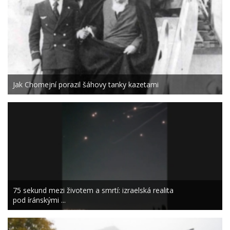
Jak Chomejní porazil šáhovy tanky kazetami
75 sekund mezi životem a smrtí: izraelská realita
pod íránskými ...