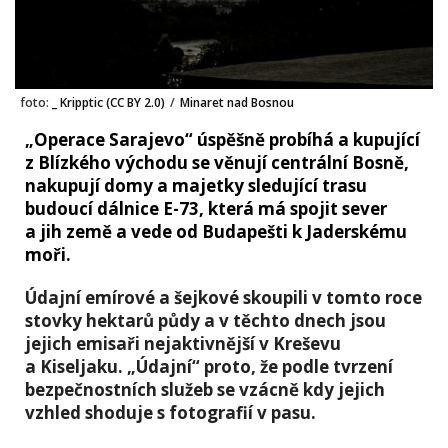
foto:
_ Kripptic (CC BY 2.0)
/
Minaret nad Bosnou
„Operace Sarajevo“ úspěšně probíhá a kupující
z Blízkého východu se věnují centrální Bosně,
nakupují domy a majetky sledující trasu
budoucí dálnice E-73, která má spojit sever
a jih země a vede od Budapešti k Jaderskému
moři.
Údajní emírové a šejkové skoupili v tomto roce
stovky hektarů půdy a v těchto dnech jsou
jejich emisaři nejaktivnější v Kreševu
a Kiseljaku. „Údajní“ proto, že podle tvrzení
bezpečnostních služeb se vzácně kdy jejich
vzhled shoduje s fotografií v pasu.