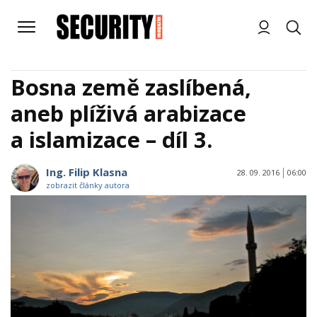
Bosna země zaslíbená,
aneb plíživá arabizace
a islamizace – díl 3.
Ing. Filip Klasna
28. 09. 2016
06:00
zobrazit články autora