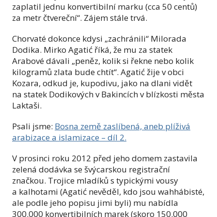
zaplatil jednu konvertibilní marku (cca 50 centů)
za metr čtvereční“. Zájem stále trvá.
Chorvaté dokonce kdysi „zachránili“ Milorada
Dodika. Mirko Agatić říká, že mu za statek
Arabové dávali „peněz, kolik si řekne nebo kolik
kilogramů zlata bude chtít“. Agatić žije v obci
Kozara, odkud je, kupodivu, jako na dlani vidět
na statek Dodikových v Bakincích v blízkosti města
Laktaši.
Psali jsme:
Bosna země zaslíbená, aneb plíživá
arabizace a islamizace – díl 2.
V prosinci roku 2012 před jeho domem zastavila
zelená dodávka se švýcarskou registrační
značkou. Trojice mladíků s typickými vousy
a kalhotami (Agatić nevěděl, kdo jsou wahhábisté,
ale podle jeho popisu jimi byli) mu nabídla
300.000 konvertibilních marek (skoro 150.000