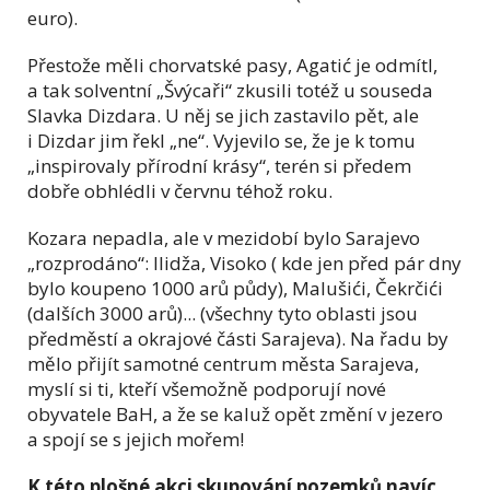
euro).
Přestože měli chorvatské pasy, Agatić je odmítl,
a tak solventní „Švýcaři“ zkusili totéž u souseda
Slavka Dizdara. U něj se jich zastavilo pět, ale
i Dizdar jim řekl „ne“. Vyjevilo se, že je k tomu
„inspirovaly přírodní krásy“, terén si předem
dobře obhlédli v červnu téhož roku.
Kozara nepadla, ale v mezidobí bylo Sarajevo
„rozprodáno“: Ilidža, Visoko ( kde jen před pár dny
bylo koupeno 1000 arů půdy), Malušići, Čekrčići
(dalších 3000 arů)... (všechny tyto oblasti jsou
předměstí a okrajové části Sarajeva). Na řadu by
mělo přijít samotné centrum města Sarajeva,
myslí si ti, kteří všemožně podporují nové
obyvatele BaH, a že se kaluž opět změní v jezero
a spojí se s jejich mořem!
K této plošné akci skupování pozemků navíc