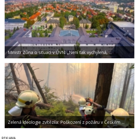
Ministr Zůna o situaci v ÚVN: „Není tak vychýlená, ...
Zelená ideologie zvítězila: Poškození z požáru v Českém ...