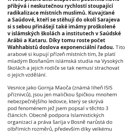
přibývá i neskutečnou rychlostí stoupající
radikalizace místních muslimů. Kuvajťané
a Saúdové, kteří se stěhují do okolí Sarajeva
si s sebou přinášejí také imámy proškolené
v islámských školách a institutech v Saúdské
Arábii a Kataru. Díky tomu roste počet
Wahhabistů doslova exponenciální řadou.
Tito
arabové si kupují přízeň místních tím, že platí
mladým Bosňanům islámská studia na Vysokých
školách a jejich rodiče se tak nemusí strachovat
o jejich vzdělání.
Vesnice jako Gornja Maoča (známá líheň ISIS
příznivců), jsou jen maličkou špičkou mnohem
nebezpečnějšího ledovce, který se skrývá
pod fenoménem jež jsem popsal v těchto 3
článcích. Obecně podpora Islamistických
organizací a práva šaríja v Bosně narůstá do
olbřímích rozměrů, především díky velkému