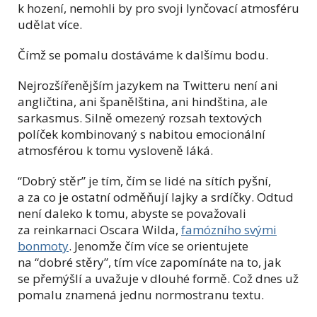
k hození, nemohli by pro svoji lynčovací atmosféru
udělat více.
Čímž se pomalu dostáváme k dalšímu bodu.
Nejrozšířenějším jazykem na Twitteru není ani
angličtina, ani španělština, ani hindština, ale
sarkasmus. Silně omezený rozsah textových
políček kombinovaný s nabitou emocionální
atmosférou k tomu vysloveně láká.
“Dobrý stěr” je tím, čím se lidé na sítích pyšní,
a za co je ostatní odměňují lajky a srdíčky. Odtud
není daleko k tomu, abyste se považovali
za reinkarnaci Oscara Wilda,
famózního svými
bonmoty
. Jenomže čím více se orientujete
na “dobré stěry”, tím více zapomínáte na to, jak
se přemýšlí a uvažuje v dlouhé formě. Což dnes už
pomalu znamená jednu normostranu textu.