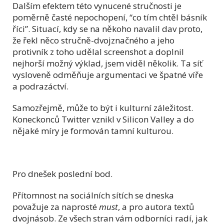
Dalším efektem této vynucené stručnosti je
poměrně časté nepochopení, “co tím chtěl básník
říci”. Situací, kdy se na někoho navalil dav proto,
že řekl něco stručně-dvojznačného a jeho
protivník z toho udělal screenshot a doplnil
nejhorší možný výklad, jsem viděl několik. Ta síť
vysloveně odměňuje argumentaci ve špatné víře
a podrazáctví.
Samozřejmě, může to být i kulturní záležitost.
Koneckonců Twitter vznikl v Silicon Valley a do
nějaké míry je formován tamní kulturou.
Pro dnešek poslední bod.
Přítomnost na sociálních sítích se dneska
považuje za naprosté
must
, a pro autora textů
dvojnásob. Ze všech stran vám odborníci radí, jak