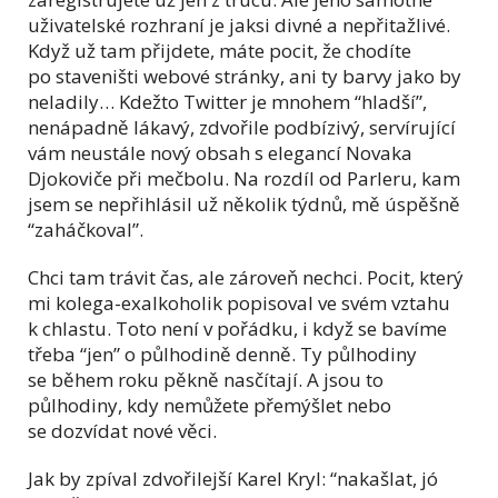
uživatelské rozhraní je jaksi divné a nepřitažlivé.
Když už tam přijdete, máte pocit, že chodíte
po staveništi webové stránky, ani ty barvy jako by
neladily… Kdežto Twitter je mnohem “hladší”,
nenápadně lákavý, zdvořile podbízivý, servírující
vám neustále nový obsah s elegancí Novaka
Djokoviče při mečbolu. Na rozdíl od Parleru, kam
jsem se nepřihlásil už několik týdnů, mě úspěšně
“zaháčkoval”.
Chci tam trávit čas, ale zároveň nechci. Pocit, který
mi kolega-exalkoholik popisoval ve svém vztahu
k chlastu. Toto není v pořádku, i když se bavíme
třeba “jen” o půlhodině denně. Ty půlhodiny
se během roku pěkně nasčítají. A jsou to
půlhodiny, kdy nemůžete přemýšlet nebo
se dozvídat nové věci.
Jak by zpíval zdvořilejší Karel Kryl: “nakašlat, jó