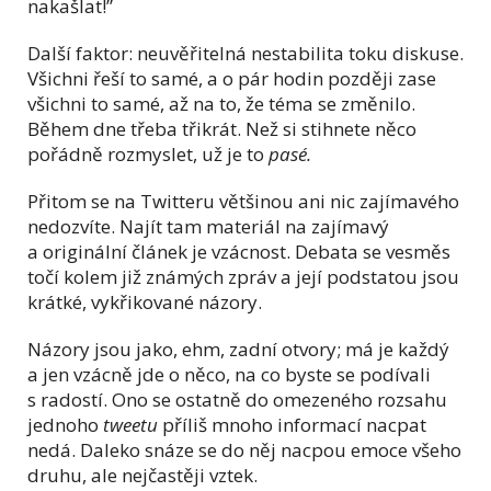
nakašlat!”
Další faktor: neuvěřitelná nestabilita toku diskuse.
Všichni řeší to samé, a o pár hodin později zase
všichni to samé, až na to, že téma se změnilo.
Během dne třeba třikrát. Než si stihnete něco
pořádně rozmyslet, už je to
pasé.
Přitom se na Twitteru většinou ani nic zajímavého
nedozvíte. Najít tam materiál na zajímavý
a originální článek je vzácnost. Debata se vesměs
točí kolem již známých zpráv a její podstatou jsou
krátké, vykřikované názory.
Názory jsou jako, ehm, zadní otvory; má je každý
a jen vzácně jde o něco, na co byste se podívali
s radostí. Ono se ostatně do omezeného rozsahu
jednoho
tweetu
příliš mnoho informací nacpat
nedá. Daleko snáze se do něj nacpou emoce všeho
druhu, ale nejčastěji vztek.