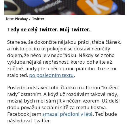
foto:
Pixabay
/
Twitter
Tedy ne celý Twitter. Můj Twitter.
Stane se, že dokončíte nějakou práci, třeba článek,
a místo pocitu uspokojení se dostaví neurčitý
dojem, že něco je v nepořádku. Někdy se z toho
vyklube nějaká nepřesnost, kterou odhalíte až
zpětně. Jindy jde o něco principiálního. To se mi
stalo teď,
po posledním textu
.
Poslední odstavec toho článku má formu “knížecí
rady” ostatním. A když už rozdávám takové rady,
možná bych měl sám jít v něčem vzorem. Už delší
dobu považuji sociální sítě za metlu lidstva.
Facebook jsem
smazal předloni v létě
. Teď bude
následovat Twitter.