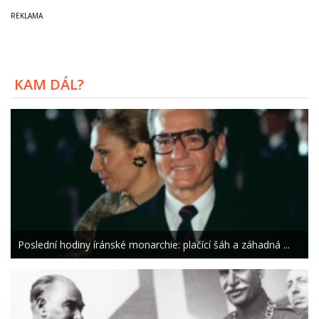
KAM DÁL?
Poslední hodiny íránské monarchie: plačící šáh a záhadná ...