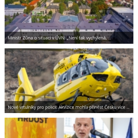
Ministr Zůna o situaci v ÚVN: „Není tak vychýlená, ...
Nové vrtulníky pro policii: Akvizice mohla přinést Česku více ...