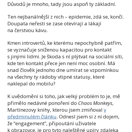
Důvodů je mnoho, tady jsou aspoň ty základní.
Ten nejbanálnější z nich – epidemie, zdá se, končí.
Doupata neřesti se zase otevírají a lákají
na čerstvou kávu.
Kmen introvertů, ke kterému nepochybně patřím,
se vyznačuje sníženou kapacitou pro kontakt
s jinými lidmi. Je škoda s ní plýtvat na sociální síti,
kde ten kontakt přece jen není moc osobní. Má
snad člověk jednoho dne umírat se vzpomínkou
na všechny ty rádoby vtipné statusy, které
naklepal do mobilu?
K uvědomění si toho, jak velký problém to je, mě
přimělo nedávné ponoření do
Chaos Monkeys
,
Martínezovy knihy, kterou jsem zmiňoval
v
předminulém článku
. Odnesl jsem si z ní dojem,
že “engagement”, připoutání uživatele
k obrazovce, je pro tyto naleštěné upíry zdaleka