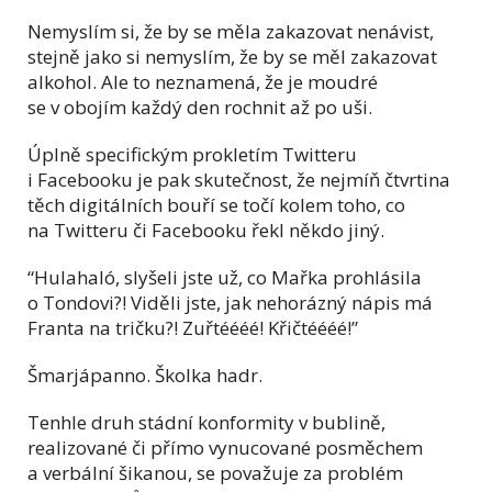
Nemyslím si, že by se měla zakazovat nenávist,
stejně jako si nemyslím, že by se měl zakazovat
alkohol. Ale to neznamená, že je moudré
se v obojím každý den rochnit až po uši.
Úplně specifickým prokletím Twitteru
i Facebooku je pak skutečnost, že nejmíň čtvrtina
těch digitálních bouří se točí kolem toho, co
na Twitteru či Facebooku řekl někdo jiný.
“Hulahaló, slyšeli jste už, co Mařka prohlásila
o Tondovi?! Viděli jste, jak nehorázný nápis má
Franta na tričku?! Zuřtéééé! Křičtéééé!”
Šmarjápanno. Školka hadr.
Tenhle druh stádní konformity v bublině,
realizované či přímo vynucované posměchem
a verbální šikanou, se považuje za problém