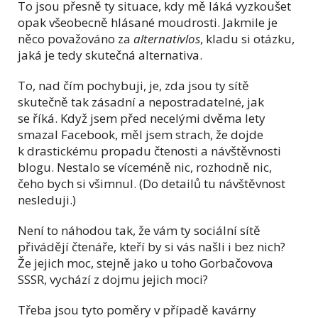
To jsou přesně ty situace, kdy mě láká vyzkoušet
opak všeobecně hlásané moudrosti. Jakmile je
něco považováno za
alternativlos
, kladu si otázku,
jaká je tedy skutečná alternativa.
To, nad čím pochybuji, je, zda jsou ty sítě
skutečně tak zásadní a nepostradatelné, jak
se říká. Když jsem před necelými dvěma lety
smazal Facebook, měl jsem strach, že dojde
k drastickému propadu čtenosti a návštěvnosti
blogu. Nestalo se víceméně nic, rozhodně nic,
čeho bych si všimnul. (Do detailů tu návštěvnost
nesleduji.)
Není to náhodou tak, že vám ty sociální sítě
přivádějí čtenáře, kteří by si vás našli i bez nich?
Že jejich moc, stejně jako u toho Gorbačovova
SSSR, vychází z dojmu jejich moci?
Třeba jsou tyto poměry v případě kavárny