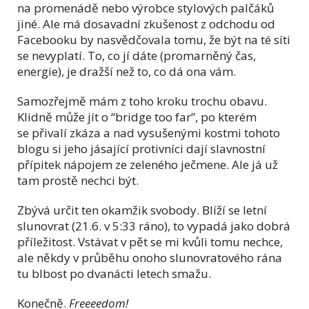
na promenádě nebo výrobce stylových palčáků
jiné. Ale má dosavadní zkušenost z odchodu od
Facebooku by nasvědčovala tomu, že být na té síti
se nevyplatí. To, co jí dáte (promarněný čas,
energie), je dražší než to, co dá ona vám.
Samozřejmě mám z toho kroku trochu obavu.
Klidně může jít o “bridge too far”, po kterém
se přivalí zkáza a nad vysušenými kostmi tohoto
blogu si jeho jásající protivníci dají slavnostní
přípitek nápojem ze zeleného ječmene. Ale já už
tam prostě nechci být.
Zbývá určit ten okamžik svobody. Blíží se letní
slunovrat (21.6. v 5:33 ráno), to vypadá jako dobrá
příležitost. Vstávat v pět se mi kvůli tomu nechce,
ale někdy v průběhu onoho slunovratového rána
tu blbost po dvanácti letech smažu.
Konečně.
Freeeedom!