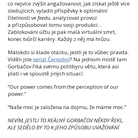
co nejvíce zvýšit angažovanost, jak získat ještě více
sledujících, vyladit příspěvky k optimální
čitelnosti ve
feedu
, analyzovat provoz
a přizpůsobovat tomu svoji produkci…
Zablokování účtu je pak malá virtuální smrt,
konec tvůrčí kariéry. Každý z něj má hrůzu.
Málokdo si klade otázku, jestli je to vůbec pravda.
Viděli jste
seriál Černobyl
? Na jednom místě tam
Gorbačov říká svému politbyru větu, která asi
platí i ve spoustě jiných situací:
“Our power comes from the perception of our
power.”
“Naše moc je založena na dojmu, že máme moc.”
NEVÍM, JESTLI TO REÁLNÝ GORBAČOV NĚKDY ŘEKL,
ALE SEDĚLO BY TO K JEHO ZPŮSOBU UVAŽOVÁNÍ