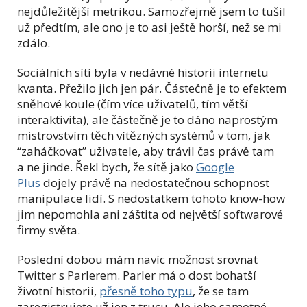
nejdůležitější metrikou. Samozřejmě jsem to tušil
už předtím, ale ono je to asi ještě horší, než se mi
zdálo.
Sociálních sítí byla v nedávné historii internetu
kvanta. Přežilo jich jen pár. Částečně je to efektem
sněhové koule (čím více uživatelů, tím větší
interaktivita), ale částečně je to dáno naprostým
mistrovstvím těch vítězných systémů v tom, jak
“zaháčkovat” uživatele, aby trávil čas právě tam
a ne jinde. Řekl bych, že sítě jako
Google
Plus
dojely právě na nedostatečnou schopnost
manipulace lidí. S nedostatkem tohoto know-how
jim nepomohla ani záštita od největší softwarové
firmy světa.
Poslední dobou mám navíc možnost srovnat
Twitter s Parlerem. Parler má o dost bohatší
životní historii,
přesně toho typu
, že se tam
zaregistrujete už jen z trucu. Ale jeho samotné