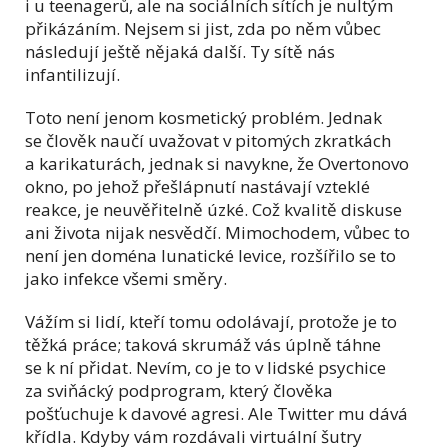
i u teenagerů, ale na sociálních sítích je nultým
přikázáním. Nejsem si jist, zda po něm vůbec
následují ještě nějaká další. Ty sítě nás
infantilizují.
Toto není jenom kosmetický problém. Jednak
se člověk naučí uvažovat v pitomých zkratkách
a karikaturách, jednak si navykne, že Overtonovo
okno, po jehož přešlápnutí nastávají vzteklé
reakce, je neuvěřitelně úzké. Což kvalitě diskuse
ani života nijak nesvědčí. Mimochodem, vůbec to
není jen doména lunatické levice, rozšířilo se to
jako infekce všemi směry.
Vážím si lidí, kteří tomu odolávají, protože je to
těžká práce; taková skrumáž vás úplně táhne
se k ní přidat. Nevím, co je to v lidské psychice
za sviňácký podprogram, který člověka
pošťuchuje k davové agresi. Ale Twitter mu dává
křídla. Kdyby vám rozdávali virtuální šutry