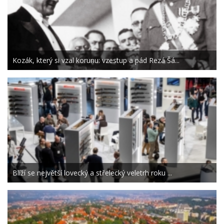
Kozák, který si vzal korunu: vzestup a pád Rezá Šá...
Blíží se největší lovecký a střelecký veletrh roku ...