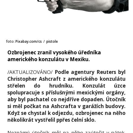
foto:
Pixabay.com/cs
/
pistole
Ozbrojenec zranil vysokého úředníka
amerického konzulátu v Mexiku.
/AKTUALIZOVÁNO/
Podle agentury Reuters byl
Christopher Ashcraft z amerického konzulátu
střelen do hrudníku. Konzulát úzce
spolupracuje s příslušnými mexickými orgány,
aby byl pachatel co nejdříve dopaden. Útočník
si měl počkat na Ashcrafta v garážích budovy.
Když se chystal k odjezdu, ozbrojenec na něho
několikrát vystřelil ppřes čelní sklo.
Neznámý útočník měl na něho zaútočit v pátek.