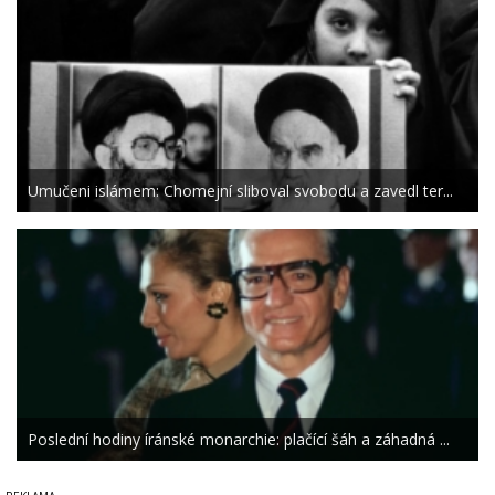
Umučeni islámem: Chomejní sliboval svobodu a zavedl ter...
Poslední hodiny íránské monarchie: plačící šáh a záhadná ...