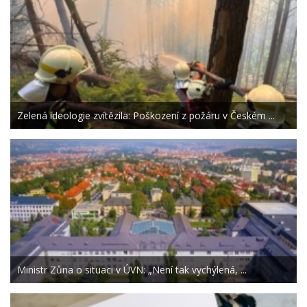
Zelená ideologie zvítězila: Poškození z požáru v Českém ...
Ministr Zůna o situaci v ÚVN: „Není tak vychýlená, ...