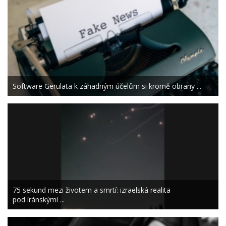
Software Gerulata k záhadným účelům si kromě obrany ...
75 sekund mezi životem a smrtí: izraelská realita
pod íránskými ...