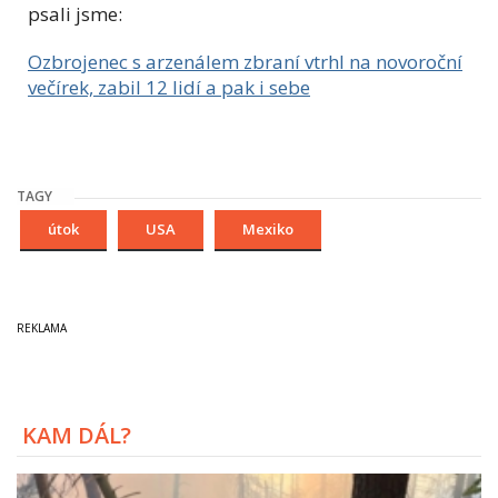
psali jsme:
Ozbrojenec s arzenálem zbraní vtrhl na novoroční
večírek, zabil 12 lidí a pak i sebe
TAGY
útok
USA
Mexiko
KAM DÁL?