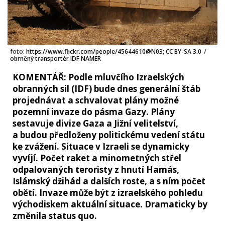
foto:
https://www.flickr.com/people/45644610@N03; CC BY-SA 3.0
/
obrněný transportér IDF NAMER
KOMENTÁŘ: Podle mluvčího Izraelských
obranných sil (IDF) bude dnes generální štáb
projednávat a schvalovat plány možné
pozemní invaze do pásma Gazy. Plány
sestavuje divize Gaza a Jižní velitelství,
a budou předloženy politickému vedení státu
ke zvážení. Situace v Izraeli se dynamicky
vyvíjí. Počet raket a minometných střel
odpalovaných teroristy z hnutí Hamás,
Islámský džihád a dalších roste, a s ním počet
obětí. Invaze může být z izraelského pohledu
východiskem aktuální situace. Dramaticky by
změnila status quo.