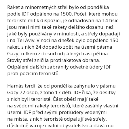
Raket a minometných střel bylo od pondělka
podle IDF odpáleno na 1500. Počet, které mohou
teroristé mít k dispozici, je odhadován na 14 tisíc.
Jsou mezi nimi také rakety delšího dosahu, než
jaké byly používány v minulosti, a střely dopadají
i na Tel Aviv. V noci na dnešek bylo odpáleno 150
raket, z nich 24 dopadlo zpět na území pásma
Gazy, celkem z dosud odpálených asi pětina.
Stovky střel zničila protiraketová obrana.
Odpálení dalších zabránily odvetné údery IDF
proti pozicím teroristů.
Hamás tvrdí, že od pondělka zahynulo v pásmu
Gazy 72 osob, z toho 17 dětí. IDF říká, že desítky
z nich byli teroristé. Část obětí mají také
na svědomí rakety teroristů, které zasáhly vlastní
území. IDF před svými protiúdery vedenými
na místa, z nich teroristé odpalují své střely,
důsledně varuje civilní obyvatelstvo a dává mu