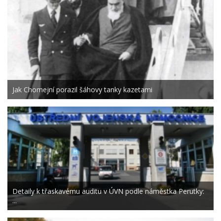
Jak Chomejní porazil šáhovy tanky kazetami
Detaily k třaskavému auditu v ÚVN podle náměstka Perutky:
...