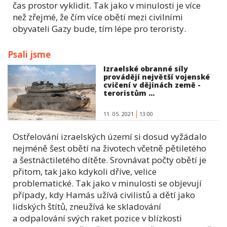
čas prostor vyklidit. Tak jako v minulosti je více
než zřejmé, že čím více obětí mezi civilními
obyvateli Gazy bude, tím lépe pro teroristy.
Psali jsme
Izraelské obranné síly
provádějí největší vojenské
cvičení v dějinách země -
teroristům ...
11. 05. 2021
13:00
Ostřelování izraelských území si dosud vyžádalo
nejméně šest obětí na životech včetně pětiletého
a šestnáctiletého dítěte. Srovnávat počty obětí je
přitom, tak jako kdykoli dříve, velice
problematické. Tak jako v minulosti se objevují
případy, kdy Hamás užívá civilistů a dětí jako
lidských štítů, zneužívá ke skladování
a odpalování svých raket pozice v blízkosti