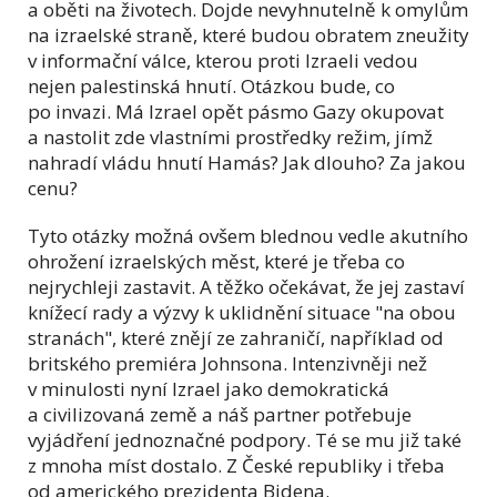
a oběti na životech. Dojde nevyhnutelně k omylům
na izraelské straně, které budou obratem zneužity
v informační válce, kterou proti Izraeli vedou
nejen palestinská hnutí. Otázkou bude, co
po invazi. Má Izrael opět pásmo Gazy okupovat
a nastolit zde vlastními prostředky režim, jímž
nahradí vládu hnutí Hamás? Jak dlouho? Za jakou
cenu?
Tyto otázky možná ovšem blednou vedle akutního
ohrožení izraelských měst, které je třeba co
nejrychleji zastavit. A těžko očekávat, že jej zastaví
knížecí rady a výzvy k uklidnění situace "na obou
stranách", které znějí ze zahraničí, například od
britského premiéra Johnsona. Intenzivněji než
v minulosti nyní Izrael jako demokratická
a civilizovaná země a náš partner potřebuje
vyjádření jednoznačné podpory. Té se mu již také
z mnoha míst dostalo. Z České republiky i třeba
od amerického prezidenta Bidena.