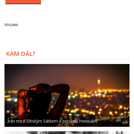
KAM DÁL?
Írán mezi šíitským šátkem a perskou minisukní