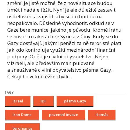
změní. Je jistě možné, že z nové situace budou
umět i nadále těžit. Nyní je ale důležité zastavit
ostřelování a zajistit, aby se do budoucna
neopakovalo. Důsledně vyhodnotit, odkud se v
Gaze bere munice, jakého je původu. Kromě Íránu
se hovoří o raketách ze Sýrie a z Číny. Kudy se do
Gazy dostávají. Jakými penězi za ně teroristé platí.
Jak kdo kontroluje využití mezinárodní finanční
podpory. Obětí je civilní obyvatelstvo. Nejen
v Izraeli, ale především manipulované
a zneužívané civilní obyvatelstvo pásma Gazy.
Čekají ho velmi těžké chvíle.
TAGY
Izrael
IDF
pásmo Gazy
Iron Dome
pozemní invaze
Hamás
terorismus