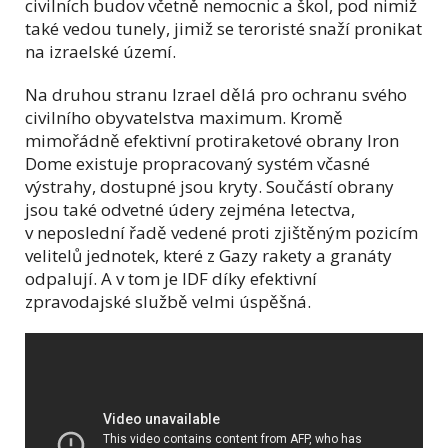
civilních budov včetně nemocnic a škol, pod nimiž
také vedou tunely, jimiž se teroristé snaží pronikat
na izraelské území.
Na druhou stranu Izrael dělá pro ochranu svého
civilního obyvatelstva maximum. Kromě
mimořádně efektivní protiraketové obrany Iron
Dome existuje propracovaný systém včasné
výstrahy, dostupné jsou kryty. Součástí obrany
jsou také odvetné údery zejména letectva,
v neposlední řadě vedené proti zjištěným pozicím
velitelů jednotek, které z Gazy rakety a granáty
odpalují. A v tom je IDF díky efektivní
zpravodajské službě velmi úspěšná.