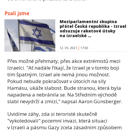
Psali jsme
Meziparlamentní skupina
přátel Česká republika - Izrael
odsuzuje raketové útoky
na izraelské ...
12. 05. 2021
17:00
Přes možné přehmaty, přes akce extrémistů mezi
Izraelci. "Ať nadále říkají, že Izrael je v tomto boji
tím špatným. Izrael ale nemá jinou možnost.
Pokud nebude pokračovat v útocích na síly
Hamásu, ukáže slabost. Bude stranou, která byla
napadena a nebránila se. Na Středním východě
slabí nevydrží a zmizí," napsal Aaron Günsberger.
Uvidíme záhy, zda si teroristé skutečně
"vykoledovali" pozemní invazi, která situaci
v Izraeli a pásmu Gazy zcela zásadním způsobem