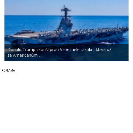
Donald Trump zkouší proti Venezuele taktiku, která už
se Američanům ...