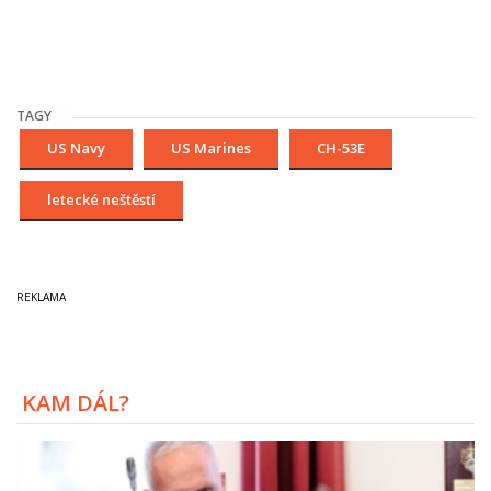
TAGY
US Navy
US Marines
CH-53E
letecké neštěstí
KAM DÁL?