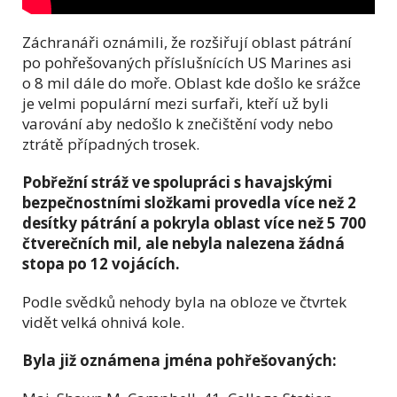
Záchranáři oznámili, že rozšiřují oblast pátrání
po pohřešovaných příslušnících US Marines asi
o 8 mil dále do moře. Oblast kde došlo ke srážce
je velmi populární mezi surfaři, kteří už byli
varování aby nedošlo k znečištění vody nebo
ztrátě případných trosek.
Pobřežní stráž ve spolupráci s havajskými
bezpečnostními složkami provedla více než 2
desítky pátrání a pokryla oblast více než 5 700
čtverečních mil, ale nebyla nalezena žádná
stopa po 12 vojácích.
Podle svědků nehody byla na obloze ve čtvrtek
vidět velká ohnivá kole.
Byla již oznámena jména pohřešovaných: