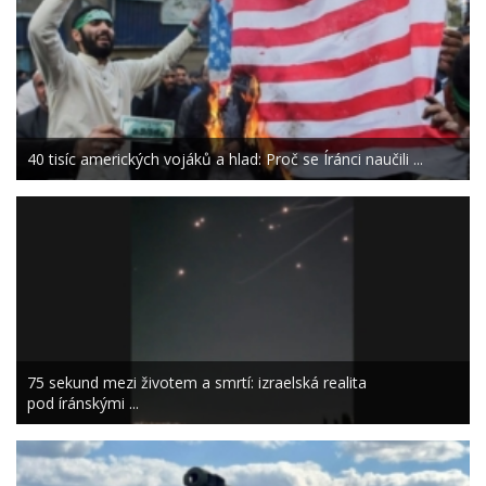
40 tisíc amerických vojáků a hlad: Proč se Íránci naučili ...
75 sekund mezi životem a smrtí: izraelská realita
pod íránskými ...