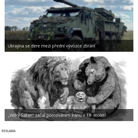
Ukrajina se dere mezi přední vývozce zbraní
„Velký Satan“ začal porcováním Íránu v 19. století