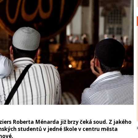
iers Roberta Ménarda již brzy čeká soud. Z jakého
mských studentů v jedné škole v centru města
imové.