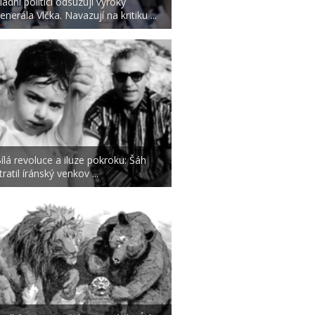
ládní politici odsuzují výroky
enerála Vlčka. Navazují na kritiku ...
ílá revoluce a iluze pokroku: Šáh
tratil íránský venkov ...