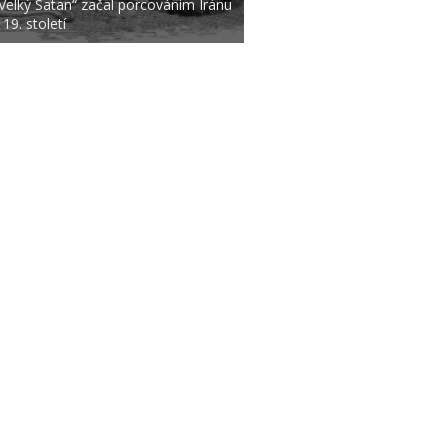
Velký Satan“ začal porcováním Íránu
 19. století
|
|
O NÁS
AUTOŘI
ETICKÝ KO
m zpravodajského webu SECURITY MAGAZÍN je společnost
Expert Publishing 
Více informací na
www.expertpublishing.eu