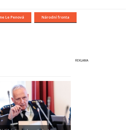
ne Le Penová
Národní fronta