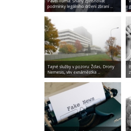
Pavel Tůma: Snahy zpřísňovat
V
podmínky legálního držení zbraní ...
g
Tajné služby v pozoru: Žďas, Drony
B
Nemesis, vliv exnáměstka ...
z