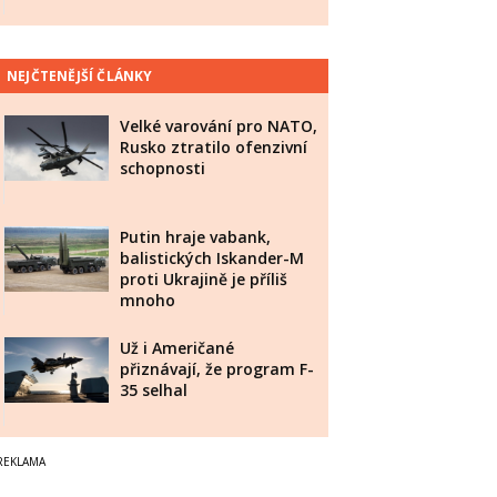
NEJČTENĚJŠÍ ČLÁNKY
Velké varování pro NATO,
Rusko ztratilo ofenzivní
schopnosti
Putin hraje vabank,
balistických Iskander-M
proti Ukrajině je příliš
mnoho
Už i Američané
přiznávají, že program F-
35 selhal