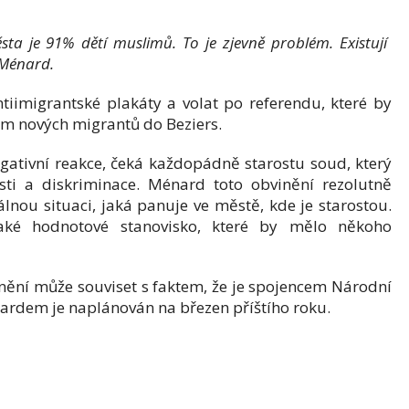
sta je 91% dětí muslimů. To je zjevně problém. Existují
í Ménard.
ntiimigrantské plakáty a volat po referendu, které by
dem nových migrantů do Beziers.
negativní reakce, čeká každopádně starostu soud, který
isti a diskriminace. Ménard toto obvinění rezolutně
álnou situaci, jaká panuje ve městě, kde je starostou.
aké hodnotové stanovisko, které by mělo někoho
ění může souviset s faktem, že je spojencem Národní
ardem je naplánován na březen příštího roku.