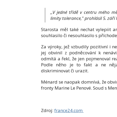
,,V jedné třídě v centru mého mě
limity tolerance," prohlásil 5. zář
Starosta měl také nechat vylepiit a
souhlasilo či nesouhlasilo s přícho
Za výroky, jež vzbudily pozitivní i 
jej obvinil z podněcování k nenáv
odmítá a řekl, že jen pojmenoval re
Podle něho je to fakt a ne něj
diskriminovat či urazit.
Ménard se naopak domnívá, že obvin
fronty Marine Le Penové. Soud s Men
Zdroj:
france24.com