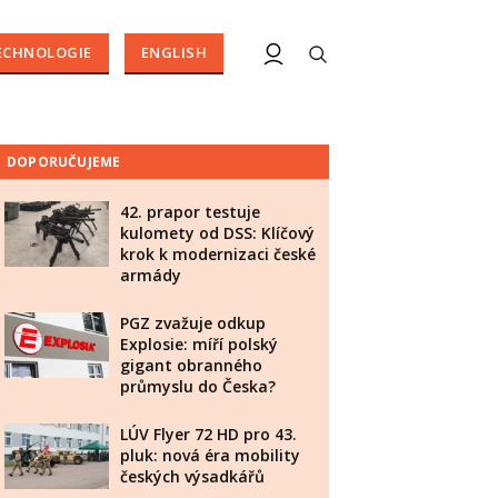
ECHNOLOGIE
ENGLISH
DOPORUČUJEME
42. prapor testuje
kulomety od DSS: Klíčový
krok k modernizaci české
armády
PGZ zvažuje odkup
Explosie: míří polský
gigant obranného
průmyslu do Česka?
LÚV Flyer 72 HD pro 43.
pluk: nová éra mobility
českých výsadkářů