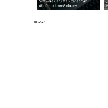
Software Gerulata k záhadným
„
účelům si kromě obrany ...
v
Copyright © 2014-2026
SecurityMagazin.cz
Vydavatele