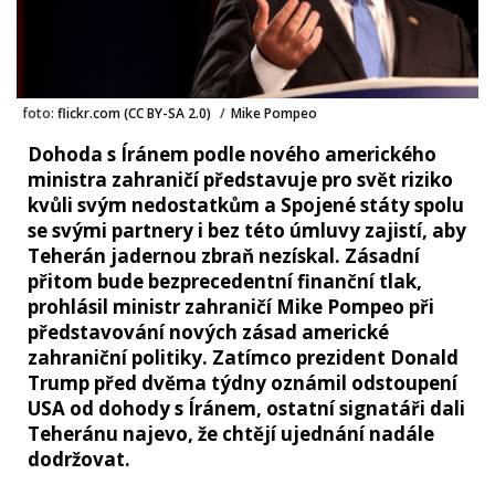
foto:
flickr.com (CC BY-SA 2.0)
/
Mike Pompeo
Dohoda s Íránem podle nového amerického
ministra zahraničí představuje pro svět riziko
kvůli svým nedostatkům a Spojené státy spolu
se svými partnery i bez této úmluvy zajistí, aby
Teherán jadernou zbraň nezískal. Zásadní
přitom bude bezprecedentní finanční tlak,
prohlásil ministr zahraničí Mike Pompeo při
představování nových zásad americké
zahraniční politiky. Zatímco prezident Donald
Trump před dvěma týdny oznámil odstoupení
USA od dohody s Íránem, ostatní signatáři dali
Teheránu najevo, že chtějí ujednání nadále
dodržovat.