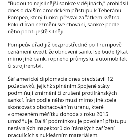
"Budou to nejsilnější sankce v dějinách," prohlásil
dnes o dalším americkém přístupu k Teheránu
Pompeo, který funkci převzal začátkem května.
Pokud Írán nezmění své chování, sankce podle
něho pocítí ještě silněji.
Pompeův úřad již bezprostředně po Trumpově
oznámení uvedl, že obnovení sankcí se bude týkat
mimo jiné bank, ropného průmyslu, automobilek
či strojírenství.
Šéf americké diplomacie dnes představil 12
požadavků, jejichž splněním Spojené státy
podmiňují zmírnění či zrušení protiíránských
sankcí. Írán podle něho musí mimo jiné zcela
skoncovat s obohacováním uranu, které
v omezeném měřítku dohoda z roku 2015
umožňuje. Další podmínkou je povolení přístupu
nezávislých inspektorů do íránských zařízení
pracujících s nukleárním materiálem.