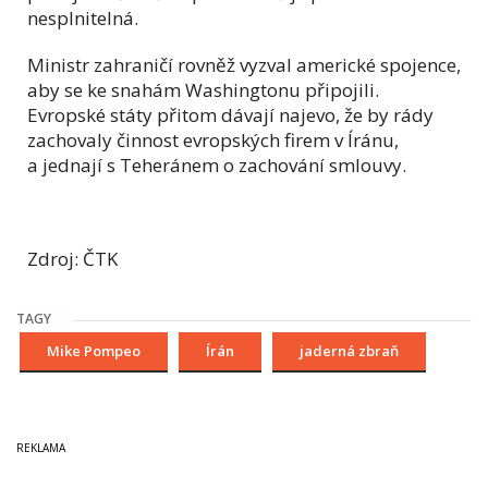
nesplnitelná.
Ministr zahraničí rovněž vyzval americké spojence,
aby se ke snahám Washingtonu připojili.
Evropské státy přitom dávají najevo, že by rády
zachovaly činnost evropských firem v Íránu,
a jednají s Teheránem o zachování smlouvy.
Zdroj: ČTK
TAGY
Mike Pompeo
Írán
jaderná zbraň