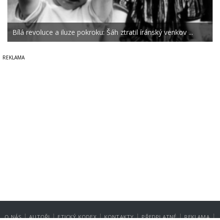
Bílá revoluce a iluze pokroku: Šáh ztratil íránský venkov ...
|
|
|
|
|
|
O NÁS
AUTOŘI
ETICKÝ KODEX
KONTAKTY
PŘEDPLATNÉ
REKLAMA