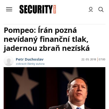
Pompeo: Írán pozná
nevídaný finanční tlak,
jadernou zbraň nezíská
Petr Duchoslav
22. 05. 2018
07:00
zobrazit články autora