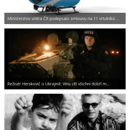
Ministerstvo vnitra ČR podepsalo smlouvu na 11 vrtulníků ...
Režisér Herskovič o Ukrajině: Vinu cítí všichni dobří m...