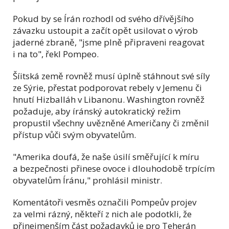
Pokud by se Írán rozhodl od svého dřívějšího
závazku ustoupit a začít opět usilovat o výrob
jaderné zbraně, "jsme plně připraveni reagovat
i na to", řekl Pompeo.
Šíitská země rovněž musí úplně stáhnout své síly
ze Sýrie, přestat podporovat rebely v Jemenu či
hnutí Hizballáh v Libanonu. Washington rovněž
požaduje, aby íránský autokratický režim
propustil všechny uvězněné Američany či změnil
přístup vůči svým obyvatelům.
"Amerika doufá, že naše úsilí směřující k míru
a bezpečnosti přinese ovoce i dlouhodobě trpícím
obyvatelům Íránu," prohlásil ministr.
Komentátoři vesměs označili Pompeův projev
za velmi rázný, někteří z nich ale podotkli, že
přinejmenším část požadavků je pro Teherán