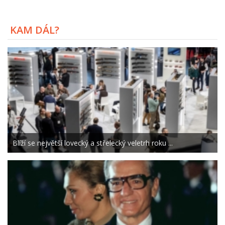
KAM DÁL?
Blíží se největší lovecký a střelecký veletrh roku ...