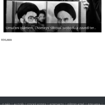
Umučeni islámem: Chomejní sliboval svobodu a zavedl ter...
|
|
|
|
|
|
O NÁS
AUTOŘI
ETICKÝ KODEX
KONTAKTY
PŘEDPLATNÉ
REKLAMA