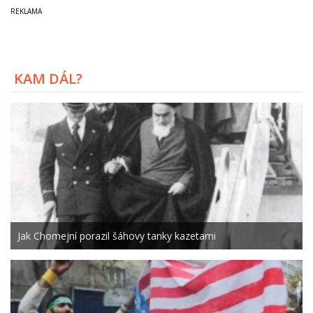
KAM DÁL?
Jak Chomejní porazil šáhovy tanky kazetami