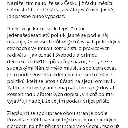
Narážel tím na to, že se v Česku již řadu měsíců
velmi složitě rodí vláda, a stále ještě není jasné,
jak přesně bude vypadat.
"Celkově je klima stále lepší," míní
jedenašedesátiletý politik. Jasně se podle něj
ukazuje, že ve všech důležitých českých politických
stranách s výjimkou komunistů a pravicových
radikálů - jak označil Svobodu a přímou
demokracii (SPD) - převažuje názor, že by se se
sudetskými Němci mělo mluvit a spolupracovat.
Je to podle Posselta vidět i na dopisech českých
politiků, kteří se letos z účasti na sjedu omluvili.
Zatímco dříve by ani nenapsali, letos prý dostal
Posselt řadu přátelských dopisů, v nichž politici
vyjadřují naději, že se jim podaří přijet příště.
Zlepšující se spolupráce obou stran je podle
Posselta vidět i na samotných sudetoněmeckých
sjezdech, na něž přichází stále více Čechů. "Kdo už