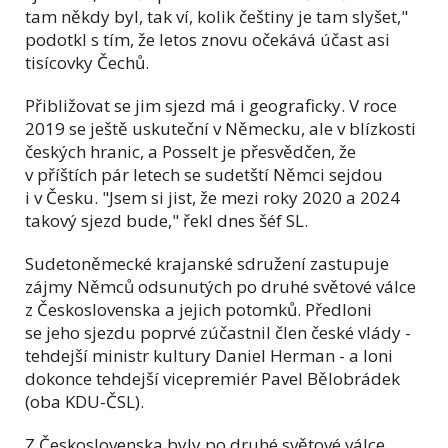
tam někdy byl, tak ví, kolik češtiny je tam slyšet,"
podotkl s tím, že letos znovu očekává účast asi
tisícovky Čechů.
Přibližovat se jim sjezd má i geograficky. V roce
2019 se ještě uskuteční v Německu, ale v blízkosti
českých hranic, a Posselt je přesvědčen, že
v příštích pár letech se sudetští Němci sejdou
i v Česku. "Jsem si jist, že mezi roky 2020 a 2024
takový sjezd bude," řekl dnes šéf SL.
Sudetoněmecké krajanské sdružení zastupuje
zájmy Němců odsunutých po druhé světové válce
z Československa a jejich potomků. Předloni
se jeho sjezdu poprvé zúčastnil člen české vlády -
tehdejší ministr kultury Daniel Herman - a loni
dokonce tehdejší vicepremiér Pavel Bělobrádek
(oba KDU-ČSL).
Z Československa byly po druhé světové válce