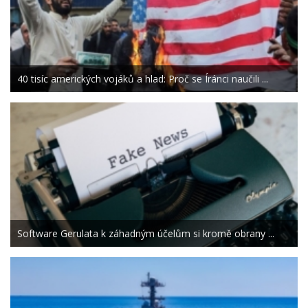
40 tisíc amerických vojáků a hlad: Proč se Íránci naučili ...
Software Gerulata k záhadným účelům si kromě obrany ...