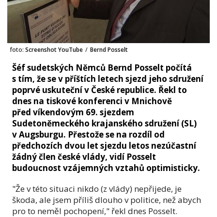
foto:
Screenshot YouTube
/
Bernd Posselt
Šéf sudetských Němců Bernd Posselt počítá
s tím, že se v příštích letech sjezd jeho sdružení
poprvé uskuteční v České republice. Řekl to
dnes na tiskové konferenci v Mnichově
před víkendovým 69. sjezdem
Sudetoněmeckého krajanského sdružení (SL)
v Augsburgu. Přestože se na rozdíl od
předchozích dvou let sjezdu letos nezúčastní
žádný člen české vlády, vidí Posselt
budoucnost vzájemných vztahů optimisticky.
"Že v této situaci nikdo (z vlády) nepřijede, je
škoda, ale jsem příliš dlouho v politice, než abych
pro to neměl pochopení," řekl dnes Posselt.