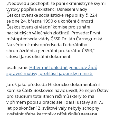
„Nedovedu pochopit, že paní exministryně svými
výroky popřela existenci Usnesení vlády
Československé socialistické republiky č. 224
ze dne 24. března 1990 o ukončení činnosti
Československé vládní komise pro stíhání
nacistických válečných zločinců. Provede: První
místopředseda vlády ČSSR Dr. Ján Čarnogurský.
Na vědomí: místopředseda Federálního
shromáždění a generální prokurátor ČSSR,“
citoval Jaroš oficiální dokument.
psali jsme:
Hitler měl ohledně genocidy Židů
správné motivy, prohlásil japonský ministr
Jaroš jako předseda Historicko-dokumentační
komise ČSBS Boskovice navíc uvedl, že nejen Ústav
pro studium totalitních režimů (který to má
v přímém popisu práce) ale i další ústavy ani 73
let po skončení 2. světové vály nebyly schopny
zveřejnit třeba kartotéky příslušníků gestapa,