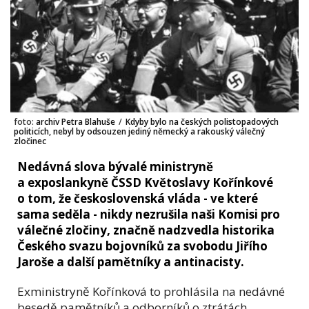
foto:
archiv Petra Blahuše
/
Kdyby bylo na českých polistopadových
politicích, nebyl by odsouzen jediný německý a rakouský válečný
zločinec
Nedávná slova bývalé ministryně
a exposlankyně ČSSD Květoslavy Kořínkové
o tom, že československá vláda - ve které
sama seděla - nikdy nezrušila naši Komisi pro
válečné zločiny, značně nadzvedla historika
Českého svazu bojovníků za svobodu Jiřího
Jaroše a další pamětníky a antinacisty.
Exministryně Kořínková to prohlásila na nedávné
besedě pamětníků a odborníků o ztrátách