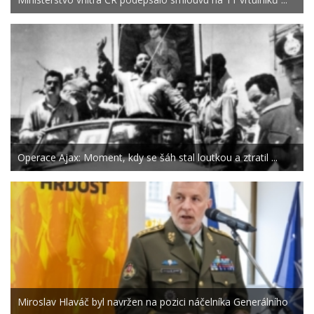
Operace Ajax: Moment, kdy se šáh stal loutkou a ztratil ...
Miroslav Hlaváč byl navržen na pozici náčelníka Generálního