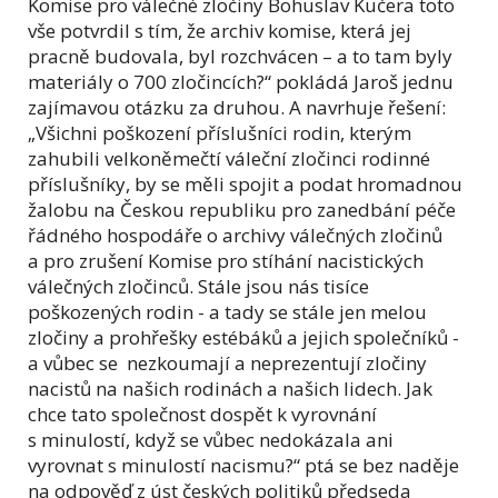
Komise pro válečné zločiny Bohuslav Kučera toto
vše potvrdil s tím, že archiv komise, která jej
pracně budovala, byl rozchvácen – a to tam byly
materiály o 700 zločincích?“ pokládá Jaroš jednu
zajímavou otázku za druhou. A navrhuje řešení:
„Všichni poškození příslušníci rodin, kterým
zahubili velkoněmečtí váleční zločinci rodinné
příslušníky, by se měli spojit a podat hromadnou
žalobu na Českou republiku pro zanedbání péče
řádného hospodáře o archivy válečných zločinů
a pro zrušení Komise pro stíhání nacistických
válečných zločinců. Stále jsou nás tisíce
poškozených rodin - a tady se stále jen melou
zločiny a prohřešky estébáků a jejich společníků -
a vůbec se nezkoumají a neprezentují zločiny
nacistů na našich rodinách a našich lidech. Jak
chce tato společnost dospět k vyrovnání
s minulostí, když se vůbec nedokázala ani
vyrovnat s minulostí nacismu?“ ptá se bez naděje
na odpověď z úst českých politiků předseda