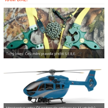
Tichý lovec: Češi mění pravidla přežití S.E.R.E.
Ministerstvo vnitra ČR podepsalo smlouvu na 11 vrtulníků ...