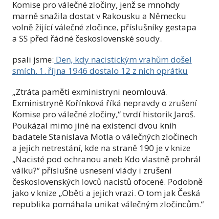
Komise pro válečné zločiny, jenž se mnohdy
marně snažila dostat v Rakousku a Německu
volně žijící válečné zločince, příslušníky gestapa
a SS před řádné československé soudy.
psali jsme:
Den, kdy nacistickým vrahům došel
smích. 1. října 1946 dostalo 12 z nich oprátku
„Ztráta paměti exministryni neomlouvá.
Exministryně Kořínková říká nepravdy o zrušení
Komise pro válečné zločiny,“ tvrdí historik Jaroš.
Poukázal mimo jiné na existenci dvou knih
badatele Stanislava Motla o válečných zločinech
a jejich netrestání, kde na straně 190 je v knize
„Nacisté pod ochranou aneb Kdo vlastně prohrál
válku?“ příslušné usnesení vlády i zrušení
československých lovců nacistů ofocené. Podobně
jako v knize „Oběti a jejich vrazi. O tom jak Česká
republika pomáhala unikat válečným zločincům.“