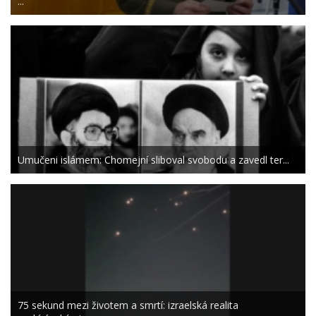
...
Umučeni islámem: Chomejní sliboval svobodu a zavedl ter...
75 sekund mezi životem a smrtí: izraelská realita