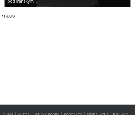
pod íránskými ...
|
|
|
|
|
|
O NÁS
AUTOŘI
ETICKÝ KODEX
KONTAKTY
PŘEDPLATNÉ
REKLAMA
GDPR
NASTAVENÍ SOUKROMÍ