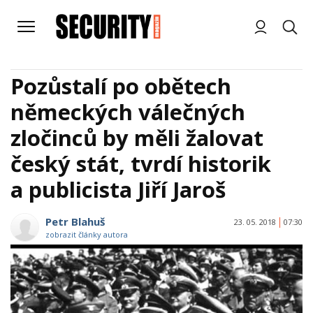
Pozůstalí po obětech
německých válečných
zločinců by měli žalovat
český stát, tvrdí historik
a publicista Jiří Jaroš
Petr Blahuš
23. 05. 2018
07:30
zobrazit články autora