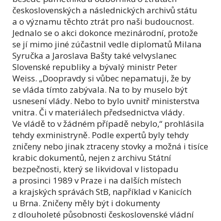
československých a následnických archivů státu
a o významu těchto ztrát pro naši budoucnost.
Jednalo se o akci dokonce mezinárodní, protože
se jí mimo jiné zúčastnil vedle diplomatů Milana
Syručka a Jaroslava Bašty také velvyslanec
Slovenské republiky a bývalý ministr Peter
Weiss. „Doopravdy si vůbec nepamatuji, že by
se vláda tímto zabývala. Na to by muselo být
usnesení vlády. Nebo to bylo uvnitř ministerstva
vnitra. Či v materiálech předsednictva vlády.
Ve vládě to v žádném případě nebylo,“ prohlásila
tehdy exministryně. Podle expertů byly tehdy
zničeny nebo jinak ztraceny stovky a možná i tisíce
krabic dokumentů, nejen z archivu Státní
bezpečnosti, který se likvidoval v listopadu
a prosinci 1989 v Praze i na dalších místech
a krajských správách StB, například v Kanicích
u Brna. Zničeny měly být i dokumenty
z dlouholeté působnosti československé vládní