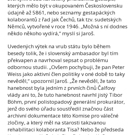
kterých mělo být v okupovaném Československu
údajně až 5861, nebo seznamy gestapáckých
kolaborantů z řad jak Čechů, tak tzv. sudetských
Němců, vytvořené v roce 1946. „Možná s ní dodnes
někdo někoho vydírá,“ myslí si Jaroš.
Uvedených výtek na vrub státu bylo během
besedy tolik, že i slovenský ambasador byl tím
překvapen a navrhoval sepsat o problému
odbornou studii. „Ovšem pochybuji, že pan Peter
Weiss jako aktivní člen politiky v oné době to taky
nevěděl,“ upozornil Jaroš. „Že nevěděl, že tato
hanebnost byla jedním z prvních činů Čalfovy
vlády ani to, že tuto hanebnost navrhl jistý Tibor
Böhm, první polistopadový generální prokurátor,
jenž do svého úřadu soustředil značnou část
archivní dokumentace této Komise pro válečné
zločiny, a který měl na starosti takzvanou
rehabilitaci kolaboranta Tisa? Nebo že předseda