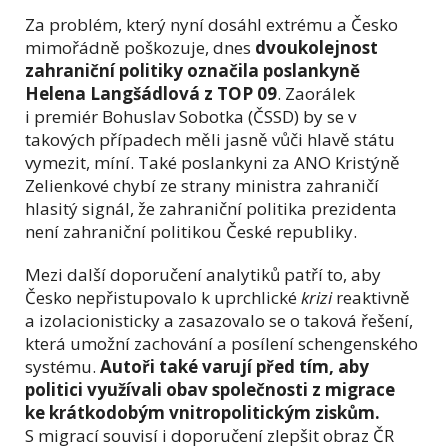
Za problém, který nyní dosáhl extrému a Česko
mimořádně poškozuje, dnes
dvoukolejnost
zahraniční politiky označila poslankyně
Helena Langšádlová z TOP 09
. Zaorálek
i premiér Bohuslav Sobotka (ČSSD) by se v
takových případech měli jasně vůči hlavě státu
vymezit, míní. Také poslankyni za ANO Kristýně
Zelienkové chybí ze strany ministra zahraničí
hlasitý signál, že zahraniční politika prezidenta
není zahraniční politikou České republiky.
Mezi další doporučení analytiků patří to, aby
Česko nepřistupovalo k uprchlické
krizi
reaktivně
a izolacionisticky a zasazovalo se o taková řešení,
která umožní zachování a posílení schengenského
systému.
Autoři také varují před tím, aby
politici využívali obav společnosti z migrace
ke krátkodobým vnitropolitickým ziskům.
S migrací souvisí i doporučení zlepšit obraz ČR