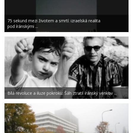
75 sekund mezi životem a smrtí: izraelská realita
pod íránskými ...
Bílá revoluce a iluze pokroku: Šáh ztratil íránský venkov ...