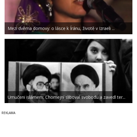
Mezi dvěma domovy: o lásce k Íránu, životě v Izraeli ...
Umučeni islámem: Chomejní sliboval svobodu a zavedl ter...