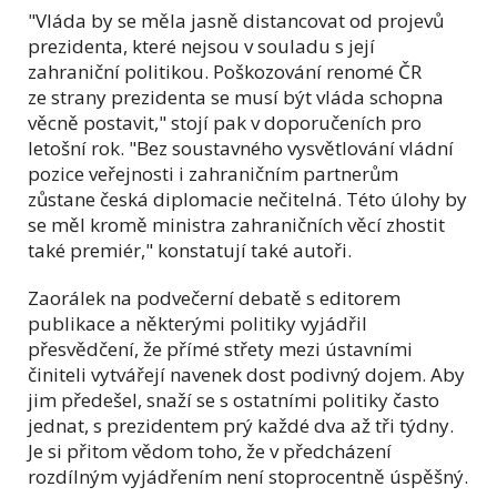
"Vláda by se měla jasně distancovat od projevů
prezidenta, které nejsou v souladu s její
zahraniční politikou. Poškozování renomé ČR
ze strany prezidenta se musí být vláda schopna
věcně postavit," stojí pak v doporučeních pro
letošní rok. "Bez soustavného vysvětlování vládní
pozice veřejnosti i zahraničním partnerům
zůstane česká diplomacie nečitelná. Této úlohy by
se měl kromě ministra zahraničních věcí zhostit
také premiér," konstatují také autoři.
Zaorálek na podvečerní debatě s editorem
publikace a některými politiky vyjádřil
přesvědčení, že přímé střety mezi ústavními
činiteli vytvářejí navenek dost podivný dojem. Aby
jim předešel, snaží se s ostatními politiky často
jednat, s prezidentem prý každé dva až tři týdny.
Je si přitom vědom toho, že v předcházení
rozdílným vyjádřením není stoprocentně úspěšný.