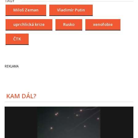
TAGY
Miloš Zeman
Vladimír Putin
uprchlická krize
Rusko
xenofobie
ČTK
KAM DÁL?