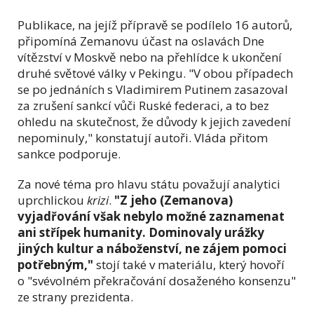
Publikace, na jejíž přípravě se podílelo 16 autorů,
připomíná Zemanovu účast na oslavách Dne
vítězství v Moskvě nebo na přehlídce k ukončení
druhé světové války v Pekingu. "V obou případech
se po jednáních s Vladimirem Putinem zasazoval
za zrušení sankcí vůči Ruské federaci, a to bez
ohledu na skutečnost, že důvody k jejich zavedení
nepominuly," konstatují autoři. Vláda přitom
sankce podporuje.
Za nové téma pro hlavu státu považují analytici
uprchlickou
krizi
.
"Z jeho (Zemanova)
vyjadřování však nebylo možné zaznamenat
ani střípek humanity. Dominovaly urážky
jiných kultur a náboženství, ne zájem pomoci
potřebným,"
stojí také v materiálu, který hovoří
o "svévolném překračování dosaženého konsenzu"
ze strany prezidenta.