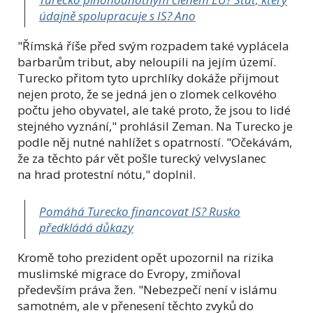
údajně spolupracuje s IS? Ano
"Římská říše před svým rozpadem také vyplácela
barbarům tribut, aby neloupili na jejím území.
Turecko přitom tyto uprchlíky dokáže přijmout
nejen proto, že se jedná jen o zlomek celkového
počtu jeho obyvatel, ale také proto, že jsou to lidé
stejného vyznání," prohlásil Zeman. Na Turecko je
podle něj nutné nahlížet s opatrností. "Očekávám,
že za těchto pár vět pošle turecký velvyslanec
na hrad protestní nótu," doplnil.
Pomáhá Turecko financovat IS? Rusko
předkládá důkazy
Kromě toho prezident opět upozornil na rizika
muslimské migrace do Evropy, zmiňoval
především práva žen. "Nebezpečí není v islámu
samotném, ale v přenesení těchto zvyků do