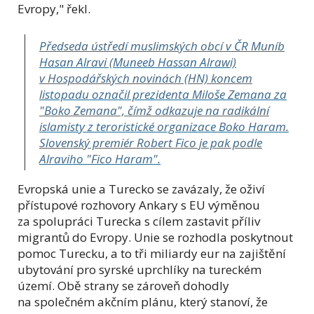
Evropy," řekl.
Předseda ústředí muslimských obcí v ČR Muníb
Hasan Alravi (Muneeb Hassan Alrawi)
v Hospodářských novinách (HN) koncem
listopadu označil prezidenta Miloše Zemana za
"Boko Zemana", čímž odkazuje na radikální
islamisty z teroristické organizace Boko Haram.
Slovenský premiér Robert Fico je pak podle
Alraviho "Fico Haram".
Evropská unie a Turecko se zavázaly, že oživí
přístupové rozhovory Ankary s EU výměnou
za spolupráci Turecka s cílem zastavit příliv
migrantů do Evropy. Unie se rozhodla poskytnout
pomoc Turecku, a to tři miliardy eur na zajištění
ubytování pro syrské uprchlíky na tureckém
území. Obě strany se zároveň dohodly
na společném akčním plánu, který stanoví, že