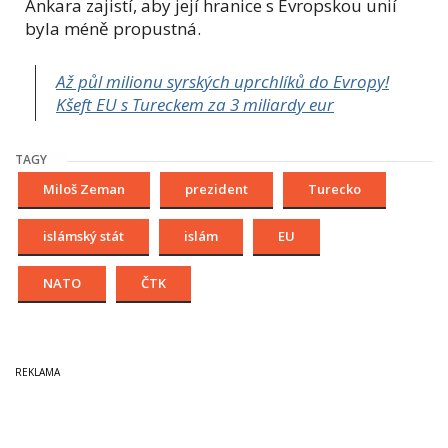
Ankara zajistí, aby její hranice s Evropskou unií
byla méně propustná.
Až půl milionu syrských uprchlíků do Evropy!
Kšeft EU s Tureckem za 3 miliardy eur
TAGY
Miloš Zeman
prezident
Turecko
islámský stát
islám
EU
NATO
ČTK