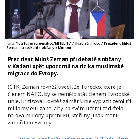
foto:
YouTube/screenshot/MITEL TV
/
Ilustrační foto / Prezident Miloš
Zeman na setkání s občany v Mimoni
Prezident Miloš Zeman při debatě s občany
v Kadani opět upozornil na rizika muslimské
migrace do Evropy.
(ČTK) Zeman rovněž uvedl, že
Turecko
, které je
členem
NATO
, by se nemělo stát členem
Evropské
unie
. Kritizoval rovněž záměr Unie vyplatit zemi tři
miliardy eur za to, aby na svém území zadržela
na dva milióny uprchlíků, kteří by jinak mohli
zamířit do Evropy.
Turecko plnohodnotným členem EU? Stát, který