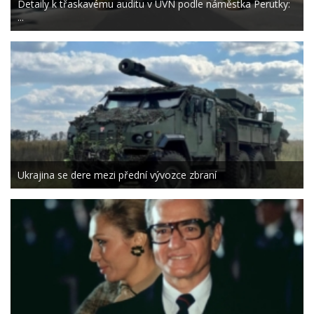
Detaily k třaskavému auditu v ÚVN podle náměstka Perutky:
...
Ukrajina se dere mezi přední vývozce zbraní