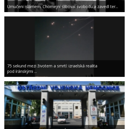
Umučeni islámem: Chomejní sliboval svobodu a zavedl ter...
75 sekund mezi životem a smrtí: izraelská realita
pod íránskými ...