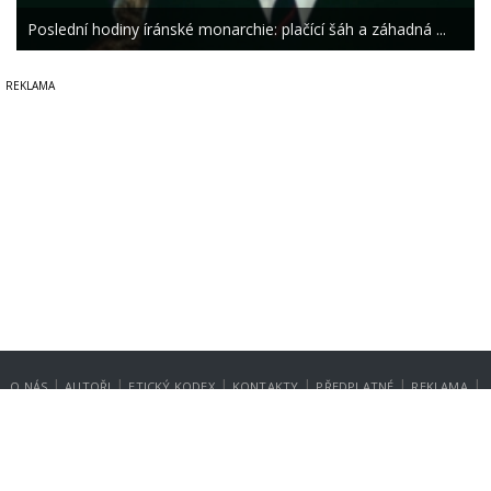
Poslední hodiny íránské monarchie: plačící šáh a záhadná ...
|
|
|
|
|
|
O NÁS
AUTOŘI
ETICKÝ KODEX
KONTAKTY
PŘEDPLATNÉ
REKLAMA
GDPR
NASTAVENÍ SOUKROMÍ
Copyright © 2014-2026
SecurityMagazin.cz